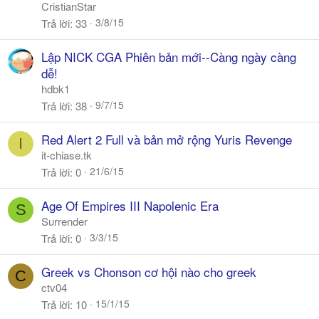
CristianStar
3/8/15
Trả lời
33
Lập NICK CGA Phiên bản mới--Càng ngày càng
dễ!
hdbk1
9/7/15
Trả lời
38
Red Alert 2 Full và bản mở rộng Yuris Revenge
I
it-chiase.tk
21/6/15
Trả lời
0
Age Of Empires III Napolenic Era
S
Surrender
3/3/15
Trả lời
0
Greek vs Chonson cơ hội nào cho greek
C
ctv04
15/1/15
Trả lời
10