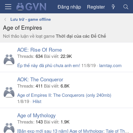
Đăng nhập
Register
Lưu trữ - game offline
Age of Empires
Nơi thảo luận về loạt game
Thời đại của các Đế Chế
AOE: Rise Of Rome
Threads
634
Bài viết
22.9K
Ép thế này đã phũ chưa anh em!
11/8/19
lamtay.com
AOK: The Conqueror
Threads
411
Bài viết
6.8K
Age of Empires II: The Conquerors (only 240mb)
1/8/19
Hilst
Age of Mythology
Threads
143
Bài viết
1.9K
[Bản exp mới sau 13 năm] Age of Mythology: Tale of The Dragon