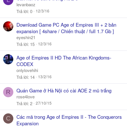
levanbaoz
12/3/16
Trả lời
0
Download Game PC Age of Empires III + 2 bản
expansion [ 4share / Chiến thuật / full 1.7 Gb ]
eyeshin21
12/3/16
Trả lời
15
Age of Empires II HD The African Kingdoms-
CODEX
onlylovehihi
13/2/16
Trả lời
14
Quán Game ở Hà Nội có cài AOE 2 mũ trắng
R
rose4love
27/10/15
Trả lời
2
Các mã trong Age of Empires II - The Conquerors
C
Expansion