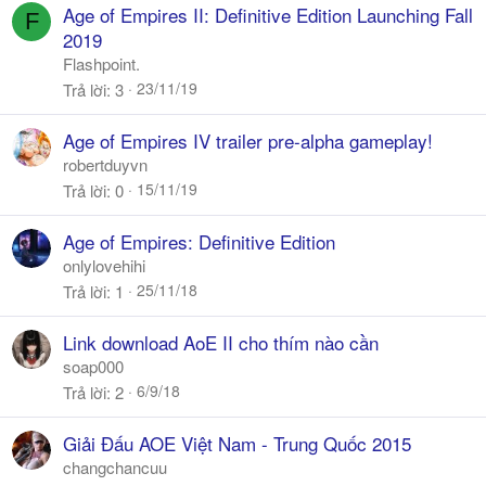
Age of Empires II: Definitive Edition Launching Fall
F
2019
Flashpoint.
23/11/19
Trả lời
3
Age of Empires IV trailer pre-alpha gameplay!
robertduyvn
15/11/19
Trả lời
0
Age of Empires: Definitive Edition
onlylovehihi
25/11/18
Trả lời
1
Link download AoE II cho thím nào cần
soap000
6/9/18
Trả lời
2
Giải Đấu AOE Việt Nam - Trung Quốc 2015
changchancuu