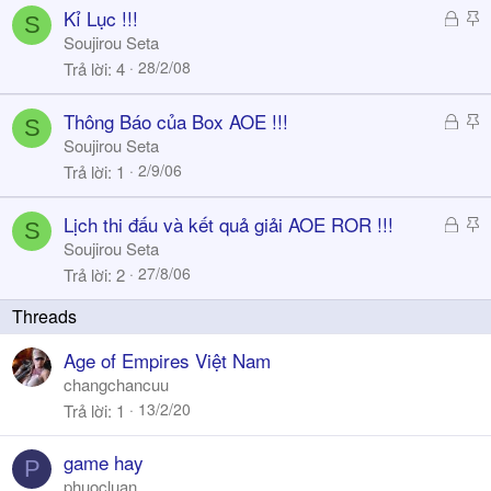
k
Đ
S
Kỉ Lục !!!
S
y
ã
t
Soujirou Seta
k
i
28/2/08
Trả lời
4
h
c
ó
k
Đ
S
Thông Báo của Box AOE !!!
S
a
y
ã
t
Soujirou Seta
k
i
2/9/06
Trả lời
1
h
c
ó
k
Đ
S
Lịch thi đấu và kết quả giải AOE ROR !!!
S
a
y
ã
t
Soujirou Seta
k
i
27/8/06
Trả lời
2
h
c
ó
k
a
y
Age of Empires Việt Nam
changchancuu
13/2/20
Trả lời
1
game hay
P
phuocluan