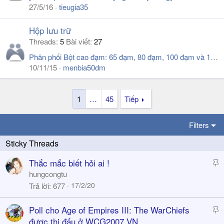
27/5/16
tieugia35
Hộp lưu trữ
Threads
5
Bài viết
27
Phân phối Bột cao đạm: 65 đạm, 80 đạm, 100 đạm và 140 đạm không ure. LH 0947 222 309
10/11/15
menbia50dm
1
…
45
Tiếp
Filters
S
Thắc mắc biết hỏi ai !
t
hungcongtu
i
17/2/20
Trả lời
677
c
k
S
Poll cho Age of Empires III: The WarChiefs
y
t
được thi đấu ở WCG2007 VN