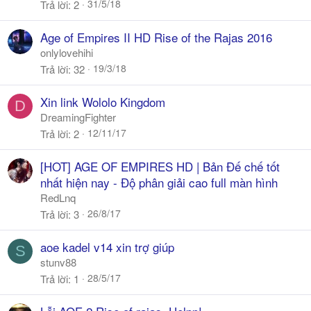
31/5/18
Trả lời
2
Age of Empires II HD Rise of the Rajas 2016
onlylovehihi
19/3/18
Trả lời
32
Xin link Wololo Kingdom
D
DreamingFighter
12/11/17
Trả lời
2
[HOT] AGE OF EMPIRES HD | Bản Đế chế tốt
nhất hiện nay - Độ phân giải cao full màn hình
RedLnq
26/8/17
Trả lời
3
aoe kadel v14 xin trợ giúp
S
stunv88
28/5/17
Trả lời
1