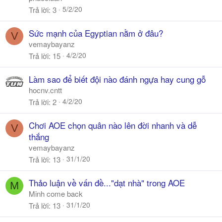
5/2/20
Trả lời
3
Sức mạnh của Egyptian nằm ở đâu?
V
vemaybayanz
4/2/20
Trả lời
15
Làm sao để biết đội nào đánh ngựa hay cung gỗ
hocnv.cntt
4/2/20
Trả lời
2
Chơi AOE chọn quân nào lên đời nhanh và dễ
V
thắng
vemaybayanz
31/1/20
Trả lời
13
Thảo luận về vấn đề..."dạt nhà" trong AOE
M
Minh come back
31/1/20
Trả lời
13