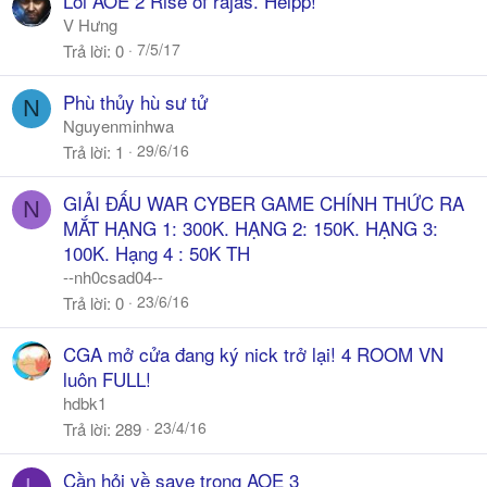
Lỗi AOE 2 Rise of rajas. Helpp!
V Hưng
7/5/17
Trả lời
0
Phù thủy hù sư tử
N
Nguyenminhwa
29/6/16
Trả lời
1
GIẢI ĐẤU WAR CYBER GAME CHÍNH THỨC RA
N
MẮT HẠNG 1: 300K. HẠNG 2: 150K. HẠNG 3:
100K. Hạng 4 : 50K TH
--nh0csad04--
23/6/16
Trả lời
0
CGA mở cửa đang ký nick trở lại! 4 ROOM VN
luôn FULL!
hdbk1
23/4/16
Trả lời
289
Cần hỏi về save trong AOE 3
L