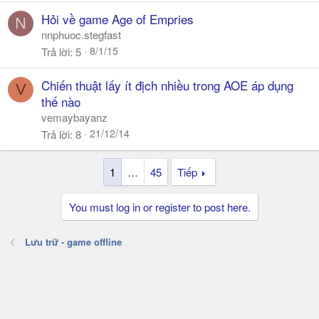
Hỏi về game Age of Empries
N
nnphuoc.stegfast
8/1/15
Trả lời
5
Chiến thuật lấy ít địch nhiều trong AOE áp dụng
V
thế nào
vemaybayanz
21/12/14
Trả lời
8
1
…
45
Tiếp
You must log in or register to post here.
Lưu trữ - game offline