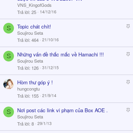
i
VNS_KingofGods
c
14/12/16
Trả lời
25
k
y
S
Topic chát chít!
S
t
Soujirou Seta
i
21/10/16
Trả lời
464
c
k
S
Những vấn đề thắc mắc về Hamachi !!!
S
y
t
Soujirou Seta
i
31/12/15
Trả lời
126
c
k
S
Hòm thư góp ý !
y
t
hungcongtu
i
21/9/14
Trả lời
155
c
k
S
Nơi post các link vi phạm của Box AOE .
S
y
t
Soujirou Seta
i
29/1/13
Trả lời
8
c