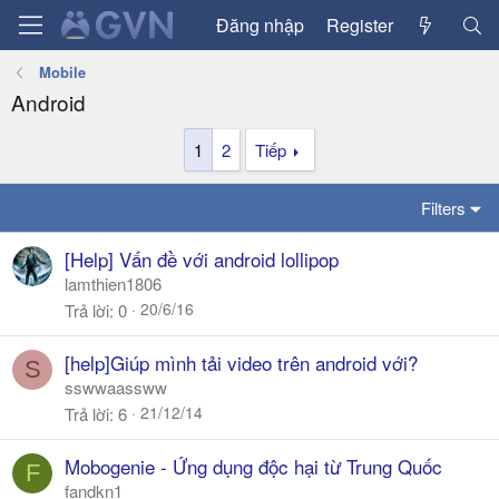
Đăng nhập
Register
Mobile
Android
1
2
Tiếp
Filters
[Help] Vấn đề với android lollipop
lamthien1806
20/6/16
Trả lời
0
[help]Giúp mình tải video trên android với?
S
sswwaassww
21/12/14
Trả lời
6
Mobogenie - Ứng dụng độc hại từ Trung Quốc
F
fandkn1