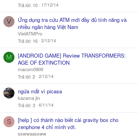
17/12/14
Trả lời
10
Ứng dụng tra cứu ATM mới đầy đủ tính năng và
V
nhiều ngân hàng Việt Nam
VietATMPro
2/12/14
Trả lời
16
[ANDROID GAME] Review TRANSFORMERS:
M
AGE OF EXTINCTION
macom0909
2/12/14
Trả lời
2
ngứa mắt vì picasa
kazama jin
6/11/14
Trả lời
3
[help ] có thánh nào biết cài gravity box cho
S
zenphone 4 chỉ mình với.
sswwaassww