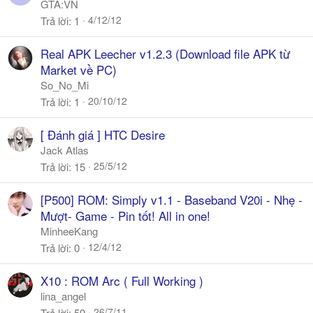
GTA:VN
4/12/12
Trả lời
1
Real APK Leecher v1.2.3 (Download file APK từ
Market về PC)
So_No_Mi
20/10/12
Trả lời
1
[ Đánh giá ] HTC Desire
Jack Atlas
25/5/12
Trả lời
15
[P500] ROM: Simply v1.1 - Baseband V20i - Nhẹ -
Mượt- Game - Pin tốt! All in one!
MinheeKang
12/4/12
Trả lời
0
X10 : ROM Arc ( Full Working )
lina_angel
26/7/11
Trả lời
59