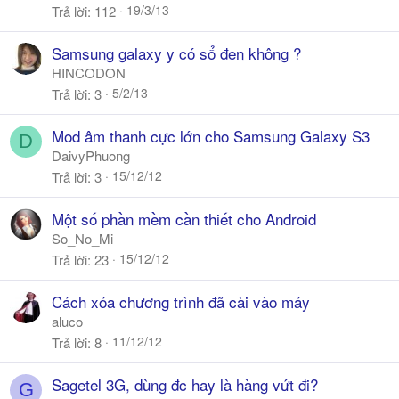
19/3/13
Trả lời
112
Samsung galaxy y có sổ đen không ?
HINCODON
5/2/13
Trả lời
3
Mod âm thanh cực lớn cho Samsung Galaxy S3
D
DaivyPhuong
15/12/12
Trả lời
3
Một số phần mềm cần thiết cho Android
So_No_Mi
15/12/12
Trả lời
23
Cách xóa chương trình đã cài vào máy
aluco
11/12/12
Trả lời
8
Sagetel 3G, dùng đc hay là hàng vứt đi?
G