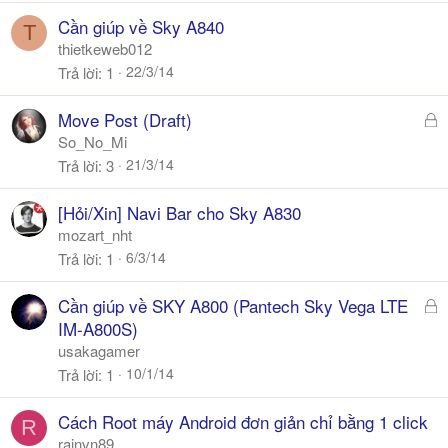
Cần giúp về Sky A840
T
thietkeweb012
22/3/14
Trả lời
1
Đ
Move Post (Draft)
ã
So_No_Mi
k
21/3/14
Trả lời
3
h
ó
[Hỏi/Xin] Navi Bar cho Sky A830
a
mozart_nht
6/3/14
Trả lời
1
Đ
Cần giúp về SKY A800 (Pantech Sky Vega LTE
ã
IM-A800S)
k
usakagamer
h
10/1/14
Trả lời
1
ó
a
Cách Root máy Android đơn giản chỉ bằng 1 click
R
rainvn89