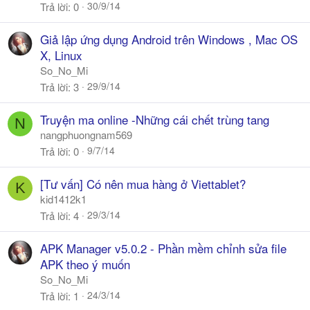
30/9/14
Trả lời
0
Giả lập ứng dụng Android trên Windows , Mac OS
X, Linux
So_No_Mi
29/9/14
Trả lời
3
Truyện ma online -Những cái chết trùng tang
N
nangphuongnam569
9/7/14
Trả lời
0
[Tư vấn] Có nên mua hàng ở Viettablet?
K
kid1412k1
29/3/14
Trả lời
4
APK Manager v5.0.2 - Phần mềm chỉnh sửa file
APK theo ý muốn
So_No_Mi
24/3/14
Trả lời
1