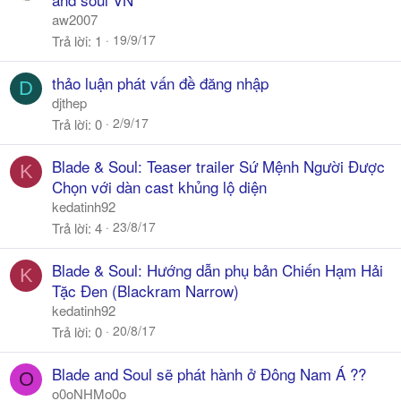
aw2007
19/9/17
Trả lời
1
thảo luận phát vấn đề đăng nhập
D
djthep
2/9/17
Trả lời
0
Blade & Soul: Teaser trailer Sứ Mệnh Người Được
K
Chọn với dàn cast khủng lộ diện
kedatinh92
23/8/17
Trả lời
4
Blade & Soul: Hướng dẫn phụ bản Chiến Hạm Hải
K
Tặc Đen (Blackram Narrow)
kedatinh92
20/8/17
Trả lời
0
Blade and Soul sẽ phát hành ở Đông Nam Á ??
O
o0oNHMo0o