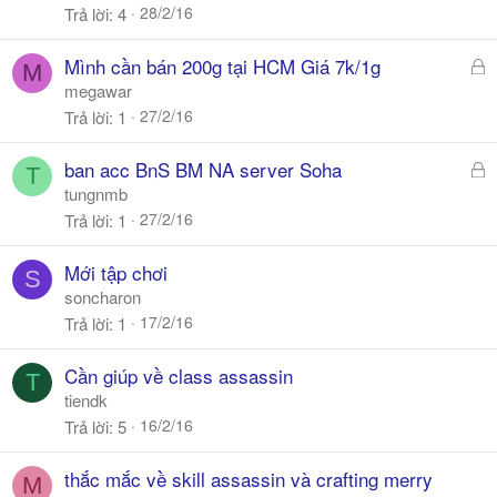
28/2/16
Trả lời
4
Đ
Mình cần bán 200g tại HCM Giá 7k/1g
M
ã
megawar
k
27/2/16
Trả lời
1
h
ó
Đ
ban acc BnS BM NA server Soha
T
a
ã
tungnmb
k
27/2/16
Trả lời
1
h
ó
Mới tập chơi
S
a
soncharon
17/2/16
Trả lời
1
Cần giúp về class assassin
T
tiendk
16/2/16
Trả lời
5
thắc mắc về skill assassin và crafting merry
M