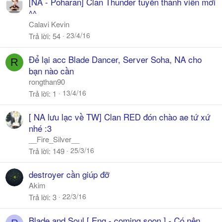
[NA - Poharan] Clan Thunder tuyển thành viên mới
^^
Calavi Kevin
23/4/16
Trả lời
54
Để lại acc Blade Dancer, Server Soha, NA cho
R
bạn nào cần
rongthan90
13/4/16
Trả lời
1
[ NA lưu lạc về TW] Clan RED đón chào ae tứ xứ
nhé :3
__Fire_Silver__
25/3/16
Trả lời
149
destroyer cần giúp đỡ
Akim
22/3/16
Trả lời
3
Blade and Soul [ Eng - coming soon ] - Có nên