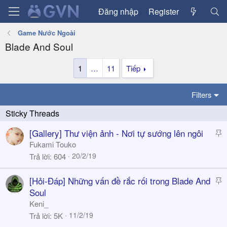
Đăng nhập
Register
Game Nước Ngoài
Blade And Soul
1
…
11
Tiếp
Filters
S
[Gallery] Thư viện ảnh - Nơi tự sướng lên ngôi
t
Fukami Touko
i
20/2/19
Trả lời
604
c
k
S
[Hỏi-Đáp] Những vấn đề rắc rối trong Blade And
y
t
Soul
i
Keni_
c
11/2/19
Trả lời
5K
k