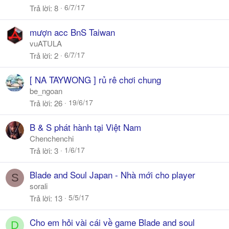
6/7/17
Trả lời
8
mượn acc BnS Taiwan
vuATULA
6/7/17
Trả lời
2
[ NA TAYWONG ] rủ rê chơi chung
be_ngoan
19/6/17
Trả lời
26
B & S phát hành tại Việt Nam
Chenchenchi
1/6/17
Trả lời
3
Blade and Soul Japan - Nhà mới cho player
S
sorali
5/5/17
Trả lời
13
Cho em hỏi vài cái về game Blade and soul
D