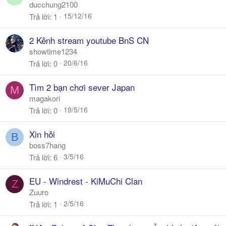
ducchung2100
15/12/16
Trả lời
1
2 Kênh stream youtube BnS CN
showtime1234
20/6/16
Trả lời
0
Tìm 2 bạn chơi sever Japan
M
magakori
19/5/16
Trả lời
0
Xin hỏi
B
boss7hang
3/5/16
Trả lời
6
EU - Windrest - KiMuChi Clan
Z
Zuuro
2/5/16
Trả lời
1