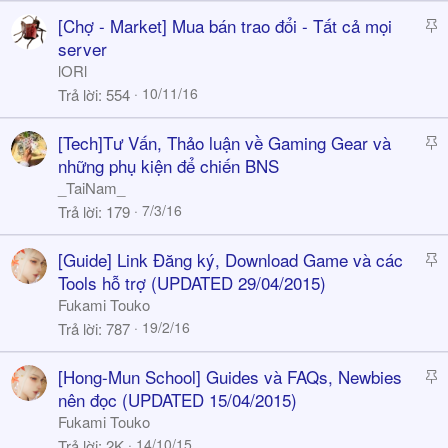
y
S
[Chợ - Market] Mua bán trao đổi - Tất cả mọi
t
server
i
lORl
c
10/11/16
Trả lời
554
k
y
S
[Tech]Tư Vấn, Thảo luận về Gaming Gear và
t
những phụ kiện để chiến BNS
i
_TaiNam_
c
7/3/16
Trả lời
179
k
y
S
[Guide] Link Đăng ký, Download Game và các
t
Tools hỗ trợ (UPDATED 29/04/2015)
i
Fukami Touko
c
19/2/16
Trả lời
787
k
y
S
[Hong-Mun School] Guides và FAQs, Newbies
t
nên đọc (UPDATED 15/04/2015)
i
Fukami Touko
c
14/10/15
Trả lời
2K