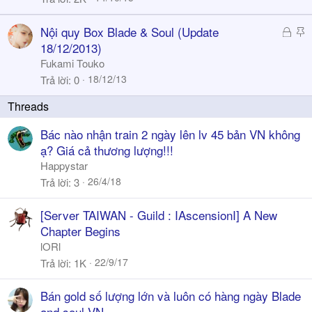
k
y
Đ
S
Nội quy Box Blade & Soul (Update
ã
t
18/12/2013)
k
i
Fukami Touko
h
c
18/12/13
Trả lời
0
ó
k
a
y
Bác nào nhận train 2 ngày lên lv 45 bản VN không
ạ? Giá cả thương lượng!!!
Happystar
26/4/18
Trả lời
3
[Server TAIWAN - Guild : IAscensionI] A New
Chapter Begins
lORl
22/9/17
Trả lời
1K
Bán gold số lượng lớn và luôn có hàng ngày Blade
and soul VN