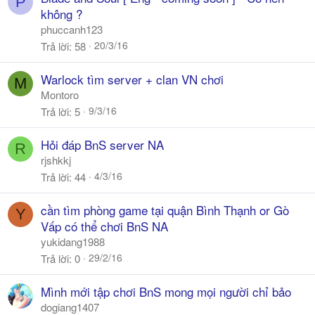
P
không ?
phuccanh123
20/3/16
Trả lời
58
Warlock tìm server + clan VN chơi
M
Montoro
9/3/16
Trả lời
5
Hỏi đáp BnS server NA
R
rjshkkj
4/3/16
Trả lời
44
cần tìm phòng game tại quận Bình Thạnh or Gò
Y
Vấp có thể chơi BnS NA
yukidang1988
29/2/16
Trả lời
0
Mình mới tập chơi BnS mong mọi người chỉ bảo
dogiang1407