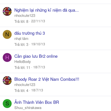
Nghiệm lại những kỉ niệm đã qua...
nhockute123
22/11/13
Trả lời
8
đấu trường thú 3
N
nhạt tâm
19/10/13
Trả lời
3
Cần giao lưu Br2 online
H
HelloBody
18/7/13
Trả lời
11
Bloody Roar 2 Việt Nam Combos!!!
nhockute123
18/7/13
Trả lời
4
Ảnh Thành Viên Box BR
S
Shuu_shirakawa