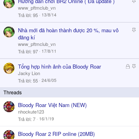
S
Hướng dẫn chơi BR2 Online ( Đã update )
y
t
www_pftmclub_vn
i
13/8/14
Trả lời
95
c
k
S
Nhà mới đã hoàn thành được 20 %, mau vô
y
t
đăng kí
i
www_pftmclub_vn
c
17/8/11
Trả lời
97
k
y
Đ
S
Tổng hợp hình ảnh của Bloody Roar
ã
t
Jacky Lion
k
i
24/6/05
Trả lời
55
h
c
ó
k
a
y
Bloody Roar Việt Nam (NEW)
nhockute123
16/1/19
Trả lời
7
Bloody Roar 2 RIP online (20MB)