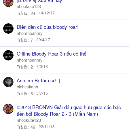
nhockute123
14/12/17
Trả lời
24
Diễn đàn cũ của bloody roar!
nhomhoanmy
29/4/17
Trả lời
7
Offline Bloody Roar 3 nếu có thể
nhomhoanmy
7/3/16
Trả lời
2
Anh em Br tâm sự :(
binhvuitanh
5/7/15
Trả lời
6
©2013 BRONVN Giải đấu giao hữu giữa các bậc
tiền bối Bloody Roar 2 - 3 (Miền Nam)
nhockute123
22/11/13
Trả lời
49