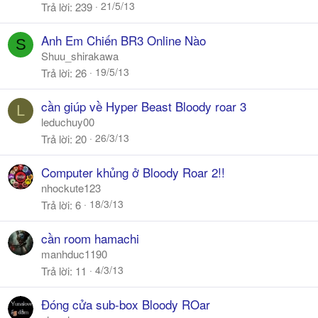
21/5/13
Trả lời
239
Anh Em Chiến BR3 Online Nào
S
Shuu_shirakawa
19/5/13
Trả lời
26
cần giúp về Hyper Beast Bloody roar 3
L
leduchuy00
26/3/13
Trả lời
20
Computer khủng ở Bloody Roar 2!!
nhockute123
18/3/13
Trả lời
6
cần room hamachi
manhduc1190
4/3/13
Trả lời
11
Đóng cửa sub-box Bloody ROar