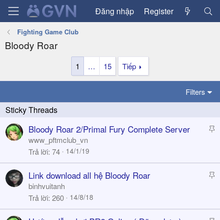
Đăng nhập
Register
Fighting Game Club
Bloody Roar
1
…
15
Tiếp
Filters
S
Bloody Roar 2/Primal Fury Complete Server
t
www_pftmclub_vn
i
14/1/19
Trả lời
74
c
k
S
Link download all hệ Bloody Roar
y
t
binhvuitanh
i
14/8/18
Trả lời
260
c
k