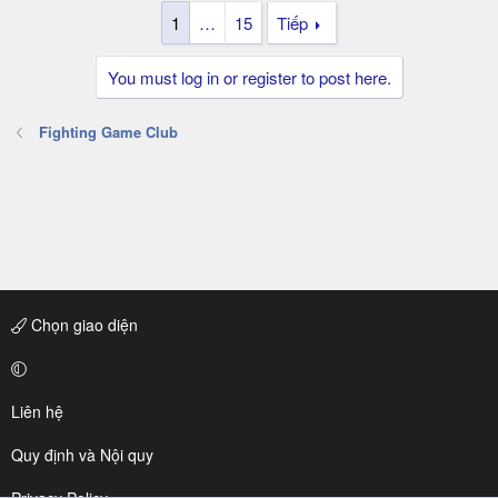
1
…
15
Tiếp
You must log in or register to post here.
Fighting Game Club
Chọn giao diện
Liên hệ
Quy định và Nội quy