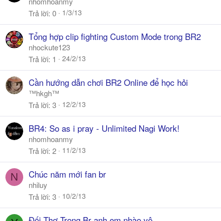
nhomhoanmy
1/3/13
Trả lời
0
Tổng hợp clip fighting Custom Mode trong BR2
nhockute123
24/2/13
Trả lời
1
Cần hướng dẫn chơi BR2 Online để học hỏi
™hkgh™
12/2/13
Trả lời
3
BR4: So as i pray - Unlimited Nagi Work!
nhomhoanmy
11/2/13
Trả lời
2
Chúc năm mới fan br
N
nhiluy
10/2/13
Trả lời
3
Đối Thơ Trong Br anh em nhào vô