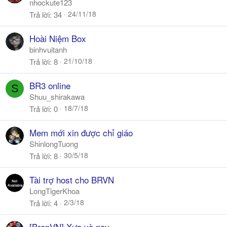
nhockute123
24/11/18
Trả lời
34
Hoài Niệm Box
binhvuitanh
21/10/18
Trả lời
8
BR3 online
S
Shuu_shirakawa
18/7/18
Trả lời
0
Mem mới xin được chỉ giáo
ShinlongTuong
30/5/18
Trả lời
8
Tài trợ host cho BRVN
LongTigerKhoa
2/3/18
Trả lời
4
[BronVN] Xưa và nay