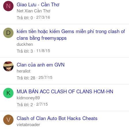
Giao Lưu - Cần Thơ
N
Net Xian Cần Thơ
27/3/16
Trả lời
0
kiếm tiền hoặc kiếm Gems miễn phí trong clash of
D
clans bằng freemyapps
duckhen
11/8/15
Trả lời
3
Clan của anh em GVN
heraliot
25/7/15
Trả lời
28
MUA BÁN ACC CLASH OF CLANS HCM-HN
K
kidmoney89
2/7/15
Trả lời
2
Clash of Clan Auto Bot Hacks Cheats
V
vietabroader