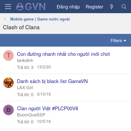
Đăng nhập
Register
Mobile game | Game nước ngoài
Clash of Clans
Filters
Con đường nhanh nhất cho người mới chơi
T
tankdinh
13/2/20
Trả lời
3
Danh sách bị black list GameVN
LAX Girl
3/10/16
Trả lời
0
Clan người Việt #PLCP00V8
B
BuomQueSSP
10/5/16
Trả lời
0