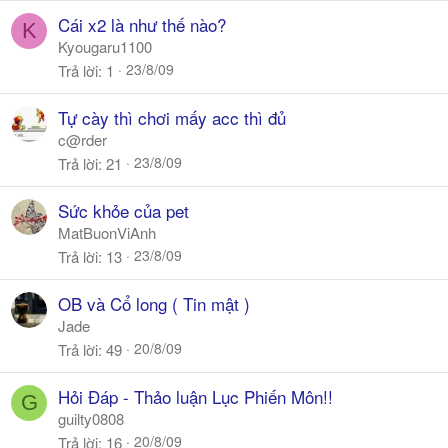
Cái x2 là như thế nào?
K
Kyougaru1100
23/8/09
Trả lời
1
Tự cày thì chơi mấy acc thì đủ
c@rder
23/8/09
Trả lời
21
Sức khỏe của pet
MatBuonViAnh
23/8/09
Trả lời
13
OB và Cổ long ( Tin mật )
Jade
20/8/09
Trả lời
49
Hỏi Đáp - Thảo luận Lục Phiến Môn!!
G
guilty0808
20/8/09
Trả lời
16