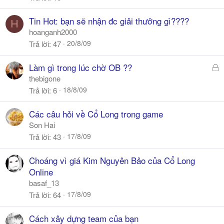
Tin Hot: bạn sẽ nhận đc giải thưởng gì????
H
hoanganh2000
20/8/09
Trả lời
47
Đ
Làm gì trong lúc chờ OB ??
ã
thebigone
k
18/8/09
Trả lời
6
h
ó
Các câu hỏi về Cổ Long trong game
a
Son Hai
17/8/09
Trả lời
43
Choáng vì giá Kim Nguyên Bảo của Cổ Long
Online
basaf_13
17/8/09
Trả lời
64
Cách xây dựng team của bạn