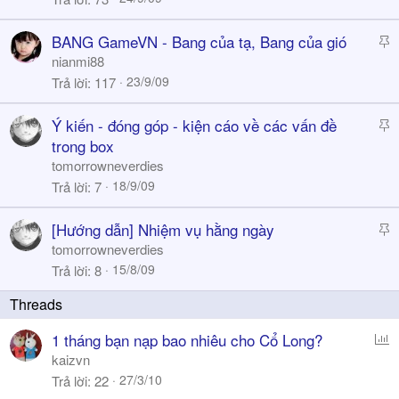
c
l
k
S
BANG GameVN - Bang của tạ, Bang của gió
y
t
nianmi88
i
23/9/09
Trả lời
117
c
k
S
Ý kiến - đóng góp - kiện cáo về các vấn đề
y
t
trong box
i
tomorrowneverdies
c
18/9/09
Trả lời
7
k
y
S
[Hướng dẫn] Nhiệm vụ hằng ngày
t
tomorrowneverdies
i
15/8/09
Trả lời
8
c
k
y
P
1 tháng bạn nạp bao nhiêu cho Cổ Long?
o
kaizvn
l
27/3/10
Trả lời
22
l