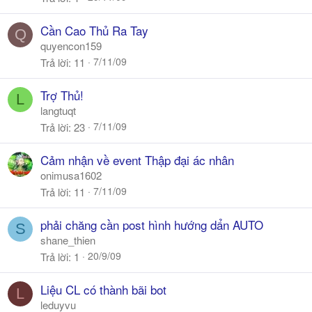
Cần Cao Thủ Ra Tay
Q
quyencon159
7/11/09
Trả lời
11
Trợ Thủ!
L
langtuqt
7/11/09
Trả lời
23
Cảm nhận về event Thập đại ác nhân
onimusa1602
7/11/09
Trả lời
11
phải chăng cần post hình hướng dẩn AUTO
S
shane_thien
20/9/09
Trả lời
1
Liệu CL có thành bãi bot
L
leduyvu