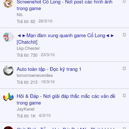
S
Screenshot Cổ Long - Nơi post các hình ảnh
t
trong game
i
Nô.
c
26/3/10
Trả lời
62
k
y
S
◄►Mạn đàm xung quanh game Cổ Long◄►
t
[Chatchit]
i
Lkp.Chester
c
23/3/10
Trả lời
730
k
y
S
Auto toàn tập - Đọc kỹ trang 1
t
tomorrowneverdies
i
15/3/10
Trả lời
213
c
k
S
Hỏi & Đáp - Nơi giải đáp thắc mắc các vấn đề
y
t
trong game
i
JayKanel
c
6/3/10
Trả lời
1K
k
y
S