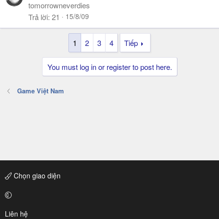
tomorrowneverdies
15/8/09
Trả lời
21
1
2
3
4
Tiếp
You must log in or register to post here.
Game Việt Nam
Chọn giao diện
Liên hệ