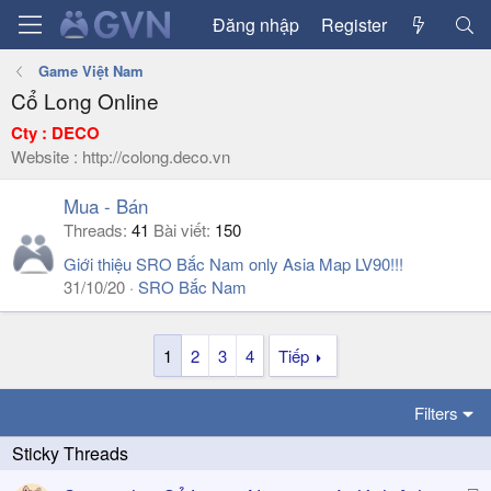
Đăng nhập
Register
Game Việt Nam
Cổ Long Online
Cty : DECO
Website : http://colong.deco.vn
Mua - Bán
Threads
41
Bài viết
150
Giới thiệu SRO Bắc Nam only Asia Map LV90!!!
31/10/20
SRO Bắc Nam
1
2
3
4
Tiếp
Filters