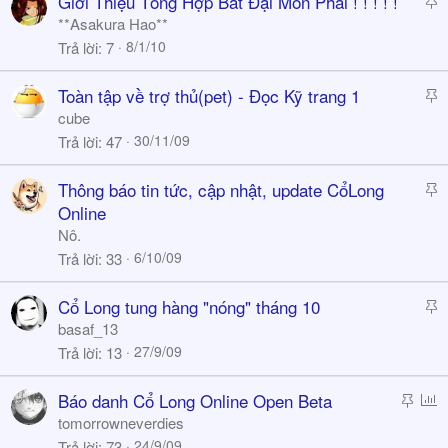
Giới Thiệu Tổng Hợp Bát Đại Môn Phái ! ! ! ! !
t
**Asakura Hao**
i
8/1/10
Trả lời
7
c
k
S
Toàn tập về trợ thủ(pet) - Đọc Kỹ trang 1
y
t
cube
i
30/11/09
Trả lời
47
c
k
S
Thông báo tin tức, cập nhật, update CổLong
y
t
Online
i
Nô.
c
6/10/09
Trả lời
33
k
y
S
Cổ Long tung hàng "nóng" tháng 10
t
basaf_13
i
27/9/09
Trả lời
13
c
k
S
P
Báo danh Cổ Long Online Open Beta
y
t
o
tomorrowneverdies
i
l
24/9/09
Trả lời
73