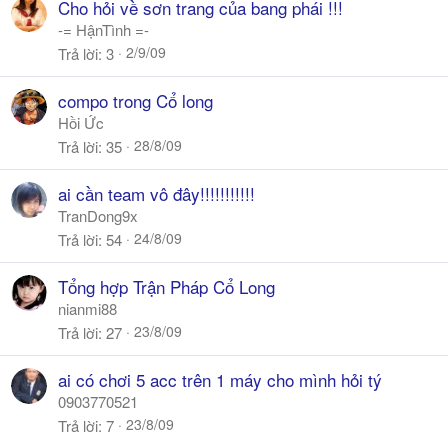
Cho hỏi về sơn trang của bang phái !!!
-= HậnTình =-
2/9/09
Trả lời
3
compo trong Cổ long
Hồi Ức
28/8/09
Trả lời
35
ai cần team vô đây!!!!!!!!!!!
TranDong9x
24/8/09
Trả lời
54
Tổng hợp Trận Pháp Cổ Long
nianmi88
23/8/09
Trả lời
27
ai có chơi 5 acc trên 1 máy cho mình hỏi tý
0903770521
23/8/09
Trả lời
7