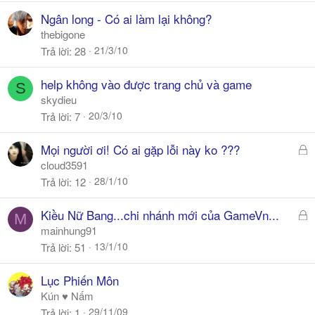
Ngân long - Có ai làm lại không?
thebigone
21/3/10
Trả lời
28
help không vào được trang chủ và game
S
skydieu
20/3/10
Trả lời
7
Đ
Mọi người ơi! Có ai gặp lỗi này ko ???
ã
cloud3591
k
28/1/10
Trả lời
12
h
ó
Đ
Kiều Nữ Bang...chi nhánh mới của GameVn...
M
a
ã
mainhung91
k
13/1/10
Trả lời
51
h
ó
Lục Phiến Môn
a
Kún ♥ Nấm
29/11/09
Trả lời
1