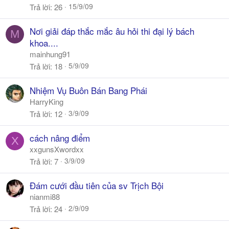
15/9/09
Trả lời
26
Nơi giải đáp thắc mắc âu hỏi thi đại lý bách
M
khoa....
mainhung91
5/9/09
Trả lời
18
Nhiệm Vụ Buôn Bán Bang Phái
HarryKing
3/9/09
Trả lời
12
cách nâng điểm
X
xxgunsXwordxx
3/9/09
Trả lời
7
Đám cưới đầu tiên của sv Trịch Bội
nianmi88
2/9/09
Trả lời
24