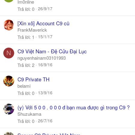
Im0nline
26/9/17
Trả lời
0
[Xin xỏ] Account C9 cũ
FrankMaverick
15/1/17
Trả lời
1
C9 Việt Nam - Đệ Cửu Đại Lục
N
nguyenhainam03101993
16/9/16
Trả lời
2
C9 Private TH
belami
13/9/16
Trả lời
0
(y) Với 5 0 0 . 0 0 0 đ bạn mua được gì trong C9 ?
Shuzukama
26/7/16
Trả lời
0