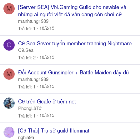
[Server SEA] VN.Gaming Guild cho newbie và
M
những ai người việt đã vẫn đang còn chơi c9
manhtung1989
18/2/15
Trả lời
1
C9 Sea Sever tuyển member tranning Nightmare.
C
C9.Sea
18/2/15
Trả lời
2
Đổi Account Gunsingler + Battle Maiden đầy đủ
M
manhtung1989
18/2/15
Trả lời
1
C9 trên Gcafe ở tiệm net
PhongLàTớ
10/2/15
Trả lời
1
[C9 Thái] Trụ sở guild Illuminati
nghia9a