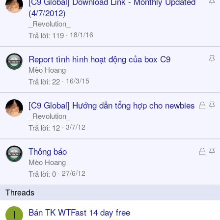
S
[C9 Global] Download Link - Monthly Updated
y
t
(4/7/2012)
i
_Revolution_
c
18/1/16
Trả lời
119
k
y
S
Report tình hình hoạt động của box C9
t
Mèo Hoang
i
16/3/15
Trả lời
22
c
k
Đ
S
[C9 Global] Hướng dẫn tổng hợp cho newbies
y
ã
t
_Revolution_
k
i
3/7/12
Trả lời
12
h
c
ó
k
Đ
S
Thông báo
a
y
ã
t
Mèo Hoang
k
i
27/6/12
Trả lời
0
h
c
ó
k
a
y
Bán TK WTFast 14 day free
I