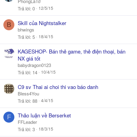
PhongLàTớ
12/5/15
Trả lời
0
Skill của Nightstalker
B
bhwings
18/4/15
Trả lời
5
KAGESHOP- Bán thẻ game, thẻ điện thoại, bán
NX giá tốt
babydragon0123
10/4/15
Trả lời
14
C9 sv Thai ai choi thi vao báo danh
Bless4You
4/4/15
Trả lời
88
Thảo luận về Berserket
F
FFLeader
18/3/15
Trả lời
3