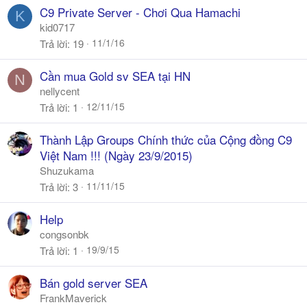
C9 Private Server - Chơi Qua Hamachi
K
kid0717
11/1/16
Trả lời
19
Cần mua Gold sv SEA tại HN
N
nellycent
12/11/15
Trả lời
1
Thành Lập Groups Chính thức của Cộng đồng C9
Việt Nam !!! (Ngày 23/9/2015)
Shuzukama
11/11/15
Trả lời
3
Help
congsonbk
19/9/15
Trả lời
1
Bán gold server SEA
FrankMaverick