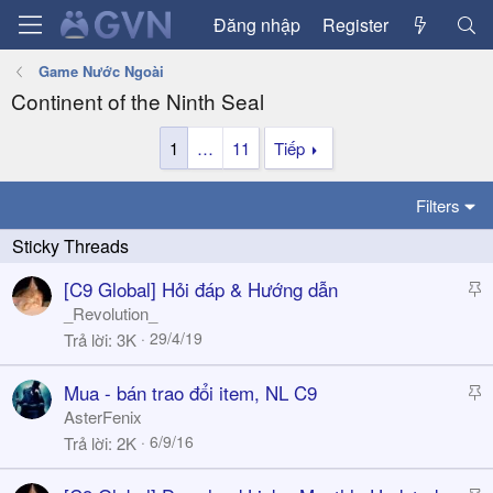
Đăng nhập
Register
Game Nước Ngoài
Continent of the Ninth Seal
1
…
11
Tiếp
Filters
S
[C9 Global] Hỏi đáp & Hướng dẫn
t
_Revolution_
i
29/4/19
Trả lời
3K
c
k
S
Mua - bán trao đổi item, NL C9
y
t
AsterFenix
i
6/9/16
Trả lời
2K
c
k