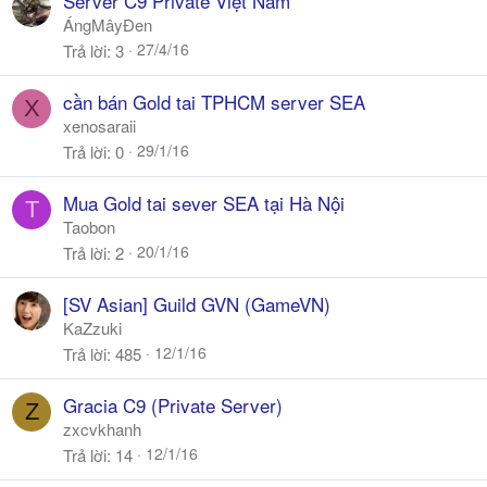
Server C9 Private Việt Nam
ÁngMâyĐen
27/4/16
Trả lời
3
cần bán Gold tai TPHCM server SEA
X
xenosaraii
29/1/16
Trả lời
0
Mua Gold tai sever SEA tại Hà Nội
T
Taobon
20/1/16
Trả lời
2
[SV Asian] Guild GVN (GameVN)
KaZzuki
12/1/16
Trả lời
485
Gracia C9 (Private Server)
Z
zxcvkhanh
12/1/16
Trả lời
14