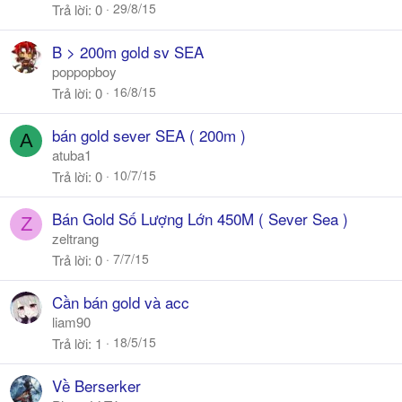
29/8/15
Trả lời
0
B > 200m gold sv SEA
poppopboy
16/8/15
Trả lời
0
bán gold sever SEA ( 200m )
A
atuba1
10/7/15
Trả lời
0
Bán Gold Số Lượng Lớn 450M ( Sever Sea )
Z
zeltrang
7/7/15
Trả lời
0
Cần bán gold và acc
liam90
18/5/15
Trả lời
1
Về Berserker