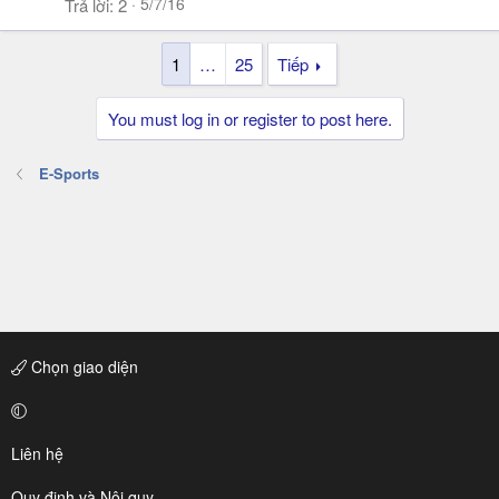
5/7/16
Trả lời
2
1
…
25
Tiếp
You must log in or register to post here.
E-Sports
Chọn giao diện
Liên hệ
Quy định và Nội quy