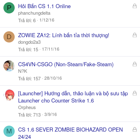
a
Đ
Hỏi Bắn CS 1.1 Online
P
ã
phanchungdelta
k
1/12/16
Trả lời
6
h
ó
Đ
ZOWIE ZA12: Lính bắn tỉa thời thượng!
D
a
ã
dongdo2a3
k
17/11/16
Trả lời
15
h
ó
Đ
CS4VN-CSGO (Non-Steam/Fake-Steam)
a
ã
N?K
k
28/10/16
Trả lời
157
h
ó
Đ
[Launcher] Hướng dẫn, thảo luận và bộ sưu tập
a
ã
Launcher cho Counter Strike 1.6
k
Orpheus
h
3/9/16
Trả lời
713
ó
a
Đ
CS 1.6 SEVER ZOMBIE BIOHAZARD OPEN
M
ã
24/24