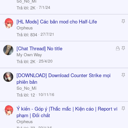
So_No_Mi
c
7/1/24
Trả lời
2K
k
y
S
[HL Mods] Các bản mod cho Half-Life
t
Orpheus
i
27/7/21
Trả lời
834
c
k
Đ
S
[Chat Thread] No title
y
ã
t
My Own Way
k
i
25/4/20
Trả lời
2K
h
c
ó
k
S
[DOWNLOAD] Download Counter Strike mọi
a
y
t
phiên bản
i
So_No_Mi
c
10/11/16
Trả lời
12
k
y
S
Ý kiến - Góp ý |Thắc mắc | Kiện cáo | Report vi
t
phạm | Đối chất
i
Orpheus
c
22/1/16