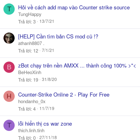
Hỏi về cách add map vào Counter strike source
T
TungHappy
13/7/21
Trả lời
3
[HELP] Cần tìm bản CS mod cũ !?
athanh8807 .
7/1/21
Trả lời
12
zBot chạy trên nền AMXX ... thành công 100% >"<
B
BeHeoXinh
31/8/20
Trả lời
19
Counter-Strike Online 2 - Play For Free
H
hondanho_0x
11/7/19
Trả lời
4
lỗi hiển thị cs war zone
T
thich.linh.tinh
27/11/18
Trả lời
0