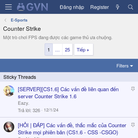
Đăng nhập
Register
E-Sports
Counter Strike
Một trò chơi FPS đang được các game thủ ưa chuộng.
1
…
25
Tiếp
Filters
S
[SERVER][CS1.6] Các vấn đề liên quan đến
t
server Counter Strike 1.6
i
Eazy.
c
12/1/24
Trả lời
326
k
y
S
[HỎI | ĐÁP] Các vấn đề, thắc mắc của Counter
t
Strike mọi phiên bản (CS1.6 - CSS -CSGO)
i