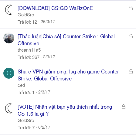
ó
Đ
[DOWNLOAD] CS:GO WaRzOnE
a
ã
GoldSrc
k
26/3/17
Trả lời
12
h
ó
Đ
[Thảo luận|Chia sẻ] Counter Strike : Global
a
ã
Offensive
k
theanh11a5
h
2/3/17
Trả lời
367
ó
a
Đ
Share VPN giảm ping, lag cho game Counter-
C
ã
Strike: Global Offensive
k
ced
h
2/3/17
Trả lời
1
ó
a
Đ
P
[VOTE] Nhân vật bạn yêu thích nhất trong
ã
o
CS 1.6 là gì ?
k
l
GoldSrc
h
l
6/2/17
Trả lời
7
ó