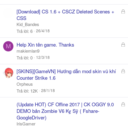
Đ
[Download] CS 1.6 + CSCZ Deleted Scenes +
ã
CSS
k
Kid_Bandes
h
26/4/18
Trả lời
6
ó
a
Đ
Help Xin tên game. Thanks
M
ã
makiemlan9
k
12/3/18
Trả lời
0
h
ó
Đ
[SKINS][GameVN] Hướng dẫn mod skin vũ khí
a
ã
Counter Strike 1.6
k
Orpheus
h
28/1/18
Trả lời
12K
ó
a
Đ
(Update HOT) CF Offine 2017 | CK OGGY 9.0
ã
DEMO bản Zombie V6 Kỵ Sỹ ( Fshare-
k
GoogleDriver)
h
IrisGamer