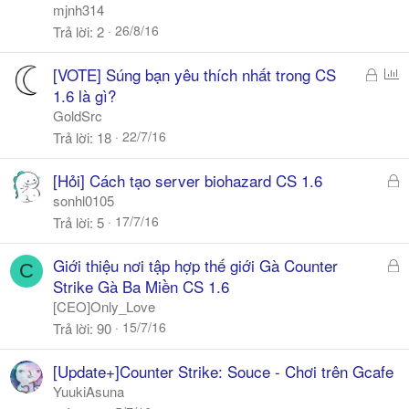
k
mjnh314
h
26/8/16
Trả lời
2
ó
a
Đ
P
[VOTE] Súng bạn yêu thích nhất trong CS
ã
o
1.6 là gì?
k
l
GoldSrc
h
l
22/7/16
Trả lời
18
ó
a
Đ
[Hỏi] Cách tạo server biohazard CS 1.6
ã
sonhl0105
k
17/7/16
Trả lời
5
h
ó
Đ
Giới thiệu nơi tập hợp thế giới Gà Counter
C
a
ã
Strike Gà Ba Miền CS 1.6
k
[CEO]Only_Love
h
15/7/16
Trả lời
90
ó
a
[Update+]Counter Strike: Souce - Chơi trên Gcafe
YuukiAsuna