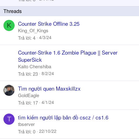
ó
k
a
y
Counter Strike Offline 3.25
K
King_Of_Kings
4/3/24
Trả lời
4
Counter-Strike 1.6 Zombie Plague || Server
SuperSick
Kaito Chenshiba
8/2/24
Trả lời
23
Tìm người quen Maxskillzx
GoldEagle
4/1/24
Trả lời
17
tìm kiếm người lập bản đồ cscz / cs1.6
T
tbserver
22/10/22
Trả lời
0