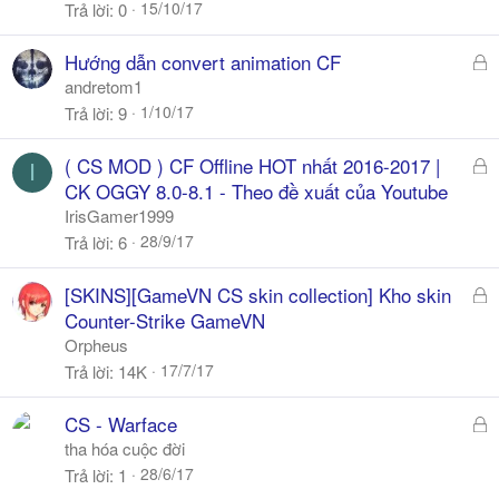
ó
15/10/17
Trả lời
0
a
Đ
Hướng dẫn convert animation CF
ã
andretom1
k
1/10/17
Trả lời
9
h
ó
Đ
( CS MOD ) CF Offline HOT nhất 2016-2017 |
I
a
ã
CK OGGY 8.0-8.1 - Theo đề xuất của Youtube
k
IrisGamer1999
h
28/9/17
Trả lời
6
ó
a
Đ
[SKINS][GameVN CS skin collection] Kho skin
ã
Counter-Strike GameVN
k
Orpheus
h
17/7/17
Trả lời
14K
ó
a
Đ
CS - Warface
ã
tha hóa cuộc đời
k
28/6/17
Trả lời
1
h