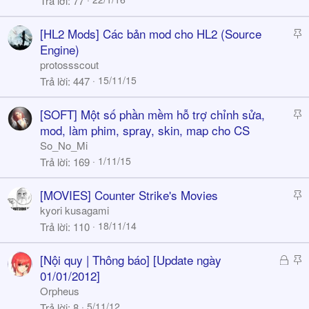
Trả lời
77
k
y
S
[HL2 Mods] Các bản mod cho HL2 (Source
t
Engine)
i
protossscout
c
15/11/15
Trả lời
447
k
y
S
[SOFT] Một số phần mềm hỗ trợ chỉnh sửa,
t
mod, làm phim, spray, skin, map cho CS
i
So_No_Mi
c
1/11/15
Trả lời
169
k
y
S
[MOVIES] Counter Strike's Movies
t
kyori kusagami
i
18/11/14
Trả lời
110
c
k
Đ
S
[Nội quy | Thông báo] [Update ngày
y
ã
t
01/01/2012]
k
i
Orpheus
h
c
5/11/12
Trả lời
8