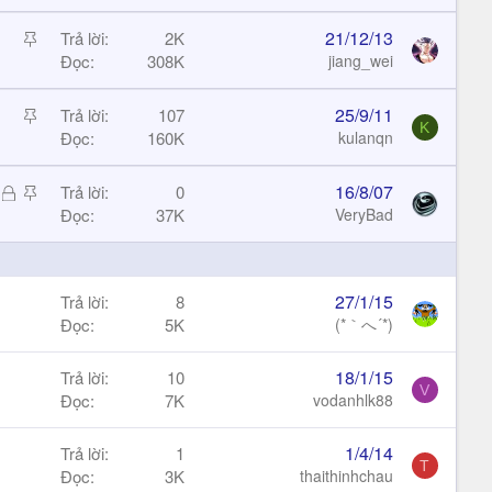
i
c
S
21/12/13
Trả lời
2K
k
t
Đọc
308K
jiang_wei
y
i
c
S
25/9/11
Trả lời
107
K
k
t
Đọc
160K
kulanqn
y
i
c
Đ
S
16/8/07
Trả lời
0
k
ã
t
Đọc
37K
VeryBad
y
k
i
h
c
ó
k
27/1/15
Trả lời
8
a
y
Đọc
5K
(*｀へ´*)
18/1/15
Trả lời
10
V
Đọc
7K
vodanhlk88
1/4/14
Trả lời
1
T
Đọc
3K
thaithinhchau