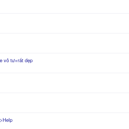
e vô tư+rất dẹp
->Help