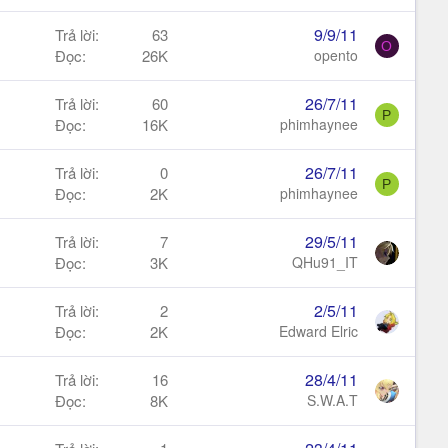
9/9/11
Trả lời
63
O
Đọc
26K
opento
26/7/11
Trả lời
60
P
Đọc
16K
phimhaynee
26/7/11
Trả lời
0
P
Đọc
2K
phimhaynee
29/5/11
Trả lời
7
Đọc
3K
QHu91_IT
2/5/11
Trả lời
2
Đọc
2K
Edward Elric
28/4/11
Trả lời
16
Đọc
8K
S.W.A.T