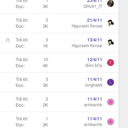
23/4/11
Trả lời
1
Đọc
3K
QHu91_IT
21/4/11
Trả lời
3
Đọc
2K
Higurashi Kensai
Đ
13/4/11
Trả lời
0
ã
Đọc
1K
Higurashi Kensai
k
h
12/4/11
Trả lời
10
T
ó
Đọc
4K
tEen.bOy
a
11/4/11
Trả lời
3
L
Đọc
3K
longha68
11/4/11
Trả lời
2
A
Đọc
2K
anhbanhb
11/4/11
Trả lời
1
A
Đọc
2K
anhbanhb