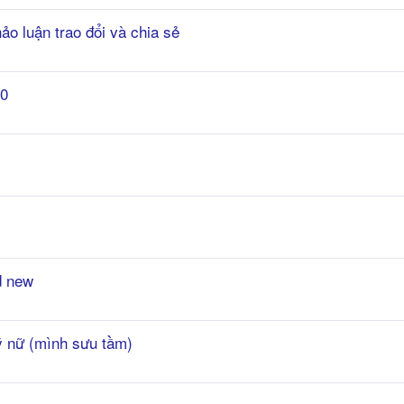
o luận trao đổi và chia sẻ
.0
d new
ỹ nữ (mình sưu tầm)