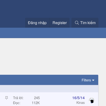
Đăng nhập
Register
Tìm kiếm
Filters
S
16/5/14
Trả lời
245
t
Đọc
112K
Kinas