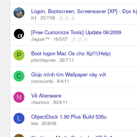
Logon, Bootscreen, Screensaver [XP] - Đọc k
K†
25/7/08
2
3
4
[Free Customize Tools] Update 06/2009
Jaguar™
18/5/07
2
3
4
Boot logon Mac Os cho Xp!!!(Help)
P
phimhaynee
26/7/11
Giúp mình tìm Wallpaper này với
C
comsuonbi
8/4/11
Về Alienware
N
nhozlove
30/4/11
ObjectDock 1.90 Plus Build 535u
L
lela
20/8/08