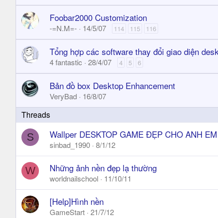
Foobar2000 Customization
-=N.M=-
14/5/07
114
115
116
Tổng hợp các software thay đổi giao diện des
4 fantastic
28/4/07
4
5
6
Bản đồ box Desktop Enhancement
VeryBad
16/8/07
Wallper DESKTOP GAME ĐẸP CHO ANH EM 
S
sinbad_1990
8/1/12
Những ảnh nền đẹp lạ thường
W
worldnailschool
11/10/11
[Help]Hình nền
GameStart
21/7/12