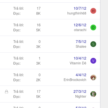
10/7/12
Trả lời
17
H
Đọc
8K
hungthinh68
12/6/12
Trả lời
16
O
Đọc
5K
otarachi
7/5/12
Trả lời
0
S
Đọc
3K
Shalee
10/4/12
Trả lời
1
V
Đọc
3K
Vitamin Dê
4/4/12
Trả lời
0
Đọc
2K
ErinBrockovich
Đ
27/3/12
Trả lời
17
ã
Đọc
5K
Nighter
k
h
5/3/12
Trả lời
0