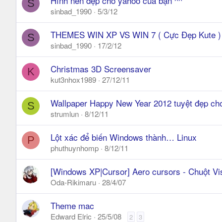
Hình nền đẹp cho yahoo của bạn ^^
S
sinbad_1990
5/3/12
THEMES WIN XP VS WIN 7 ( Cực Đẹp Kute )
S
sinbad_1990
17/2/12
Christmas 3D Screensaver
K
kut3nhox1989
27/12/11
Wallpaper Happy New Year 2012 tuyệt đẹp ch
S
strumlun
8/12/11
Lột xác để biến Windows thành… Linux
P
phuthuynhomp
8/12/11
[Windows XP|Cursor] Aero cursors - Chuột Vi
Oda-Rikimaru
28/4/07
Theme mac
Edward Elric
25/5/08
2
3