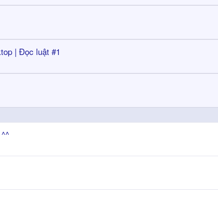
ktop | Đọc luật #1
^^