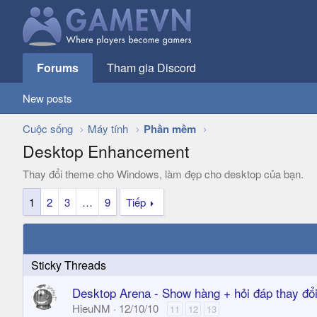
Forums
Tham gia Discord
New posts
Cuộc sống
Máy tính
Phần mềm
Desktop Enhancement
Thay đổi theme cho Windows, làm đẹp cho desktop của bạn.
1
2
3
…
9
Tiếp
Desktop Arena - Show hàng + hỏi đáp thay đổi
HieuNM
12/10/10
11
12
13