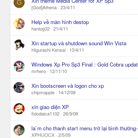
Xin theme Media Center for XP Sp3
G
[God]Athena
23/4/11
Help về màn hình destop
hanlog32
21/4/11
Xin startup và shutdown sound Win Vista
Higurashi Kensai
13/4/11
Windows Xp Pro Sp3 Final : Gold Cobra updat
mrhero
12/11/10
Xin bootscreen và logon cho xp
chipmapple
14/12/08
xin giao diện XP
fidodaica1102
26/9/08
la`m cho thanh start menu trờ lại bình thường
XPHUOCX
2/5/09