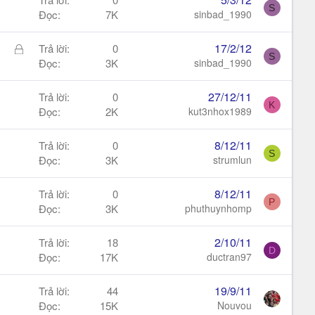
S
ó
Đọc
7K
sinbad_1990
a
Đ
17/2/12
Trả lời
0
S
ã
Đọc
3K
sinbad_1990
k
h
27/12/11
Trả lời
0
K
ó
Đọc
2K
kut3nhox1989
a
8/12/11
Trả lời
0
S
Đọc
3K
strumlun
8/12/11
Trả lời
0
P
Đọc
3K
phuthuynhomp
2/10/11
Trả lời
18
D
Đọc
17K
ductran97
19/9/11
Trả lời
44
Đọc
15K
Nouvou