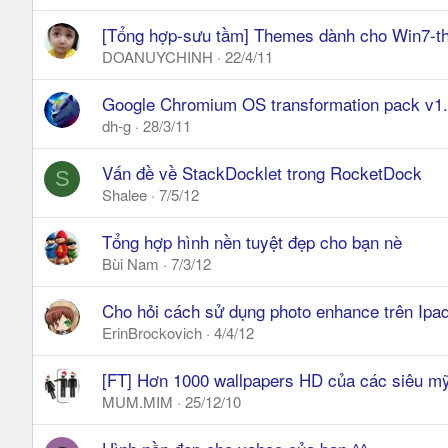
[Tổng hợp-sưu tầm] Themes dành cho Win7-thả
DOANUYCHINH
22/4/11
Google Chromium OS transformation pack v1
dh-g
28/3/11
Vấn đề về StackDocklet trong RocketDock
S
Shalee
7/5/12
Tổng hợp hình nền tuyệt đẹp cho bạn nè
Bùi Nam
7/3/12
Cho hỏi cách sử dụng photo enhance trên Ipa
ErinBrockovich
4/4/12
[FT] Hơn 1000 wallpapers HD của các siêu m
MUM.MIM
25/12/10