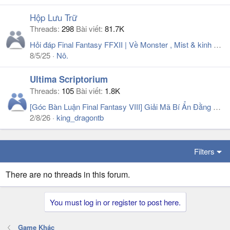
Hộp Lưu Trữ
Threads
298
Bài viết
81.7K
Hỏi đáp Final Fantasy FFXII | Về Monster , Mist & kinh nghiệm đánh boss
8/5/25
Nô.
Ultima Scriptorium
Threads
105
Bài viết
1.8K
[Góc Bàn Luận Final Fantasy VIII] Giải Mã Bí Ẩn Đằng Sau Deep Sea Research Center
2/8/26
king_dragontb
Filters
There are no threads in this forum.
You must log in or register to post here.
Game Khác