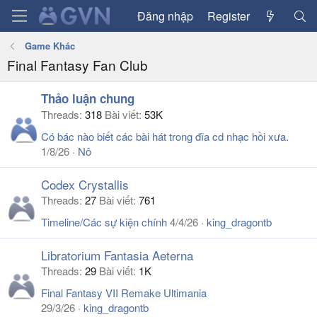
Đăng nhập
Register
Game Khác
Final Fantasy Fan Club
Thảo luận chung
Threads
318
Bài viết
53K
Có bác nào biết các bài hát trong đĩa cd nhạc hồi xưa.
1/8/26
Nô
Codex Crystallis
Threads
27
Bài viết
761
Timeline/Các sự kiện chính
4/4/26
king_dragontb
Libratorium Fantasia Aeterna
Threads
29
Bài viết
1K
Final Fantasy VII Remake Ultimania
29/3/26
king_dragontb