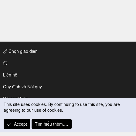
Chọn giao diện
Liên hệ
Quy định và Nội quy
Privacy Policy
This site uses cookies. By continuing to use this site, you are
agreeing to our use of cookies.
Trợ giúp
R
Accept
Tìm hiểu thêm.…
S
S