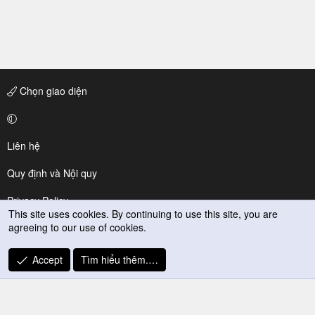
Chọn giao diện
Liên hệ
Quy định và Nội quy
Privacy Policy
This site uses cookies. By continuing to use this site, you are
agreeing to our use of cookies.
Trợ giúp
R
Accept
Tìm hiểu thêm.…
S
S