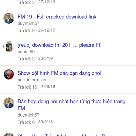
27/12/19
Trả lời
5
FM 19 - Full cracked download link
duyminh57
26/12/19
Trả lời
9
[reup] download fm 2011... please !!!!
punk_86
23/5/19
Trả lời
2
Show đội hình FM các bạn đang chơi
anti_intermilan
27/9/18
Trả lời
16
Bản hợp đồng hời nhất bạn từng thực hiện trong
FM
duyminh57
30/5/18
Trả lời
0