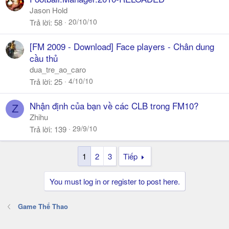
Jason Hold
20/10/10
Trả lời
58
[FM 2009 - Download] Face players - Chân dung
cầu thủ
dua_tre_ao_caro
4/10/10
Trả lời
25
Nhận định của bạn về các CLB trong FM10?
Z
Zhihu
29/9/10
Trả lời
139
1
2
3
Tiếp
You must log in or register to post here.
Game Thể Thao