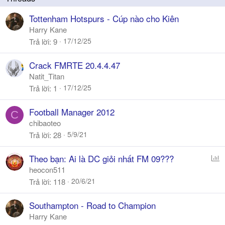
Tottenham Hotspurs - Cúp nào cho Kiên
Harry Kane
17/12/25
Trả lời
9
Crack FMRTE 20.4.4.47
Natit_Titan
17/12/25
Trả lời
1
Football Manager 2012
C
chibaoteo
5/9/21
Trả lời
28
P
Theo bạn: Ai là DC giỏi nhất FM 09???
o
heocon511
l
20/6/21
Trả lời
118
l
Southampton - Road to Champion
Harry Kane