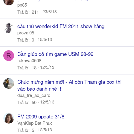
pn85
23/6/13
Trả lời
211
cầu thủ wonderkid FM 2011 show hàng
provai05
15/5/13
Trả lời
0
Cần giúp đỡ tìm game USM 98-99
R
rukawa0508
12/5/13
Trả lời
18
Chúc mừng năm mới - Ai còn Tham gia box thì
vào báo danh nhé !!!
dua_tre_ao_caro
12/5/13
Trả lời
50
FM 2009 update 31/8
VạnKiếp Bất Phục
12/5/13
Trả lời
5