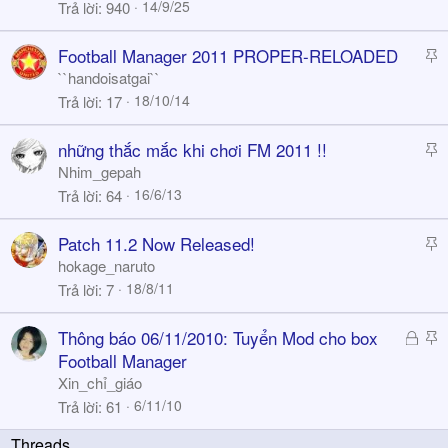
i
14/9/25
Trả lời
940
c
k
S
Football Manager 2011 PROPER-RELOADED
y
t
``handoisatgai``
i
18/10/14
Trả lời
17
c
k
S
những thắc mắc khi chơi FM 2011 !!
y
t
Nhim_gepah
i
16/6/13
Trả lời
64
c
k
S
Patch 11.2 Now Released!
y
t
hokage_naruto
i
18/8/11
Trả lời
7
c
k
Đ
S
Thông báo 06/11/2010: Tuyển Mod cho box
y
ã
t
Football Manager
k
i
Xin_chỉ_giáo
h
c
6/11/10
Trả lời
61
ó
k
a
y