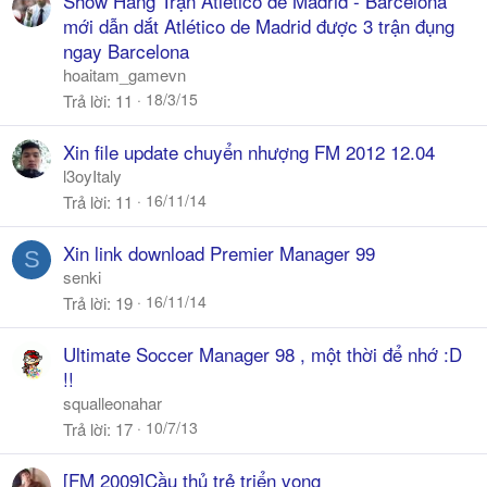
Show Hàng Trận Atlético de Madrid - Barcelona
mới dẫn dắt Atlético de Madrid được 3 trận đụng
ngay Barcelona
hoaitam_gamevn
18/3/15
Trả lời
11
Xin file update chuyển nhượng FM 2012 12.04
l3oyItaly
16/11/14
Trả lời
11
Xin link download Premier Manager 99
S
senki
16/11/14
Trả lời
19
Ultimate Soccer Manager 98 , một thời để nhớ :D
!!
squalleonahar
10/7/13
Trả lời
17
[FM 2009]Cầu thủ trẻ triển vọng