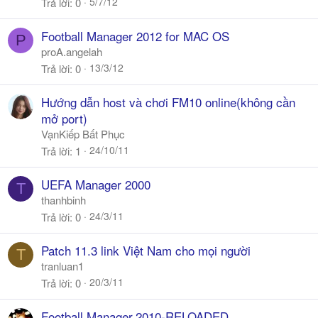
5/7/12
Trả lời
0
Football Manager 2012 for MAC OS
P
proA.angelah
13/3/12
Trả lời
0
Hướng dẫn host và chơi FM10 online(không cần
mở port)
VạnKiếp Bất Phục
24/10/11
Trả lời
1
UEFA Manager 2000
T
thanhbinh
24/3/11
Trả lời
0
Patch 11.3 link Việt Nam cho mọi người
T
tranluan1
20/3/11
Trả lời
0
Football.Manager.2010-RELOADED