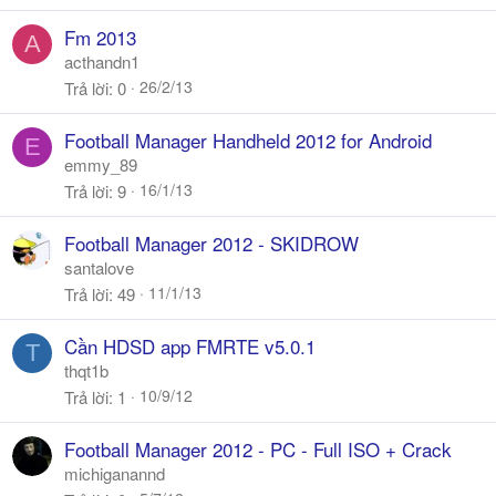
Fm 2013
A
acthandn1
26/2/13
Trả lời
0
Football Manager Handheld 2012 for Android
E
emmy_89
16/1/13
Trả lời
9
Football Manager 2012 - SKIDROW
santalove
11/1/13
Trả lời
49
Cần HDSD app FMRTE v5.0.1
T
thqt1b
10/9/12
Trả lời
1
Football Manager 2012 - PC - Full ISO + Crack
michiganannd