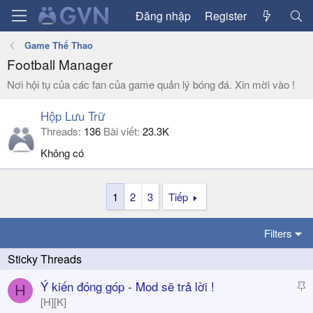
Đăng nhập
Register
Game Thể Thao
Football Manager
Nơi hội tụ của các fan của game quản lý bóng đá. Xin mời vào !
Hộp Lưu Trữ
Threads
136
Bài viết
23.3K
Không có
1
2
3
Tiếp
Filters
S
Ý kiến đóng góp - Mod sẽ trả lời !
H
t
[H][K]