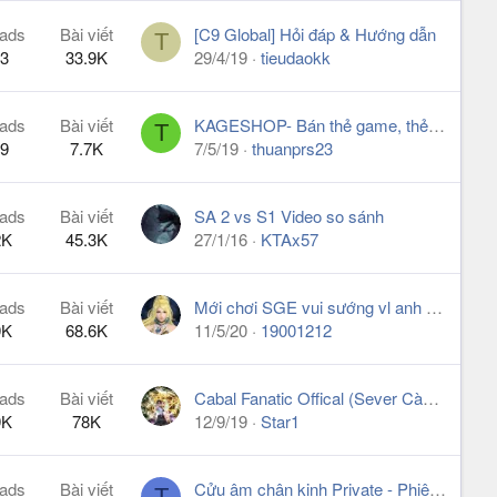
ads
Bài viết
[C9 Global] Hỏi đáp & Hướng dẫn
T
3
33.9K
29/4/19
tieudaokk
ads
Bài viết
KAGESHOP- Bán thẻ game, thẻ điện thoại, bán NX giá tốt
T
9
7.7K
7/5/19
thuanprs23
ads
Bài viết
SA 2 vs S1 Video so sánh
2K
45.3K
27/1/16
KTAx57
ads
Bài viết
Mới chơi SGE vui sướng vl anh em ơi, còn chờ gì nữa...
9K
68.6K
11/5/20
19001212
ads
Bài viết
Cabal Fanatic Offical (Sever Cày Cuốc)
9K
78K
12/9/19
Star1
ads
Bài viết
Cửu âm chân kinh Private - Phiên bản mới, server mới 1/1/2020
T