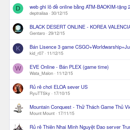
web ghi lô đề online bằng ATM-BAOKIM-tặng 
D
deptrailaa
30/12/15
BLACK DESERT ONLINE - KOREA VALENCIA 
Gentaro
29/12/15
Bán Lisence 3 game CSGO+Worldwarship+Ju
K
kid_r07
11/12/15
EVE Online - Bán PLEX (game time)
W
Wata_Malon
11/12/15
Rủ rê chơi ELOA sever US
RyuTTSky
17/10/15
Mountain Conquest - Thử Thách Game Thủ Vi
Mount Mount
17/11/15
Rủ rê Thiên Nhai Minh Nguyệt Đao server Tr