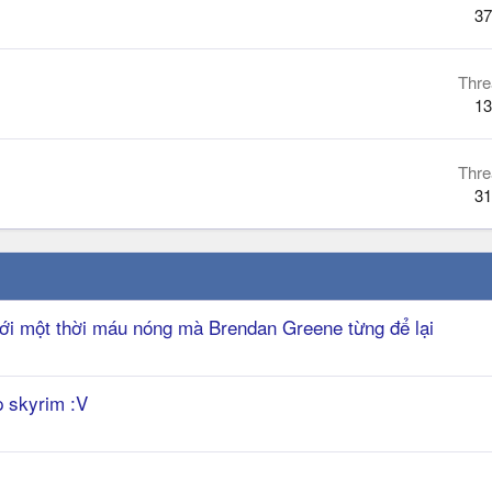
37
Thre
13
Thre
31
tới một thời máu nóng mà Brendan Greene từng để lại
p skyrim :V