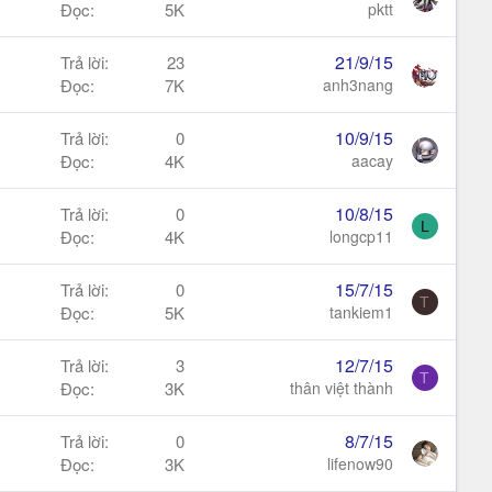
Đọc
5K
pktt
21/9/15
Trả lời
23
Đọc
7K
anh3nang
10/9/15
Trả lời
0
Đọc
4K
aacay
10/8/15
Trả lời
0
L
Đọc
4K
longcp11
15/7/15
Trả lời
0
T
Đọc
5K
tankiem1
12/7/15
Trả lời
3
T
Đọc
3K
thân việt thành
8/7/15
Trả lời
0
Đọc
3K
lifenow90