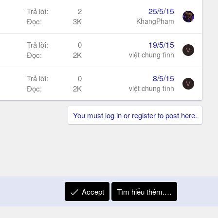
25/5/15
Trả lời
2
Đọc
3K
KhangPham
19/5/15
Trả lời
0
V
Đọc
2K
việt chung tình
8/5/15
Trả lời
0
V
Đọc
2K
việt chung tình
You must log in or register to post here.
Accept
Tìm hiểu thêm.…
R
Liên hệ
Quy định và Nội quy
Privacy Policy
Trợ giúp
S
S