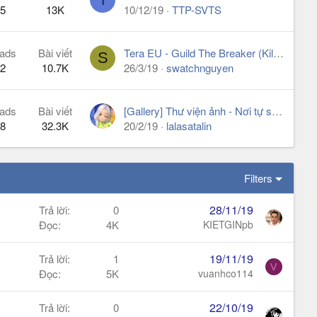
5
13K
10/12/19
TTP-SVTS
ads
Bài viết
Tera EU - Guild The Breaker (Killian Server)
S
2
10.7K
26/3/19
swatchnguyen
ads
Bài viết
[Gallery] Thư viện ảnh - Nơi tự sướng lên ngôi
8
32.3K
20/2/19
lalasatalin
Filters
28/11/19
Trả lời
0
Đọc
4K
KIETGINpb
19/11/19
Trả lời
1
V
Đọc
5K
vuanhco114
22/10/19
Trả lời
0