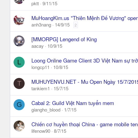
pktt
9/11/15
MuHoangKim.us "Thiên Mệnh Đế Vương" open 
anh3nang
14/9/15
2
[MMORPG] Lengend of King
aacay
10/9/15
Loong Online Game Client 3D Việt Nam sự trở
L
longcp11
10/8/15
MUHUYENVU.NET - Mu Open Ngày 15/7/2015
T
tankiem1
15/7/15
Cabal 2: Guild Việt Nam tuyển mem
G
giangho_blood
1/7/15
Chiến cơ huyền thoại China - game mobile ten
lifenow90
8/7/15