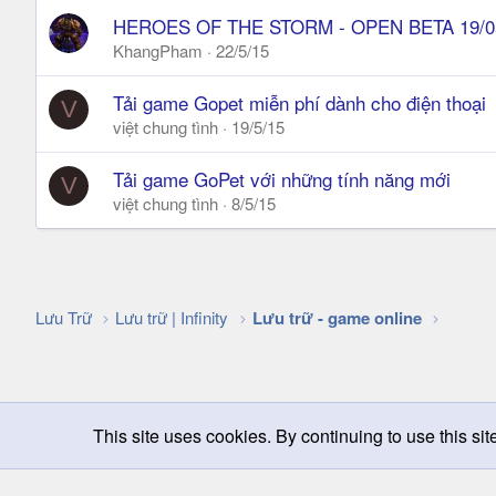
HEROES OF THE STORM - OPEN BETA 19/0
KhangPham
22/5/15
Tải game Gopet miễn phí dành cho điện thoại
V
việt chung tình
19/5/15
Tải game GoPet với những tính năng mới
V
việt chung tình
8/5/15
Lưu Trữ
Lưu trữ | Infinity
Lưu trữ - game online
This site uses cookies. By continuing to use this sit
Chọn giao diện
Change width