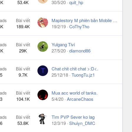
1K
53.4K
30/5/20
quit_hp
ads
Bài viết
Maplestory M phiên bản Mobile y hệt PC. unban IP VN
3K
189.4K
19/2/19
CoThyTho
ads
Bài viết
Yulgang Tivi
1K
29K
27/5/20
diamond86
ads
Bài viết
Chat chit chit chat >:D<.
T
5
9.7K
25/12/18
TuongTu.jz1
ads
Bài viết
Mua acc world of tanks.
3
104.1K
5/4/20
ArcaneChaos
ads
Bài viết
Tìm PVP Sever ko lag
6
53.8K
12/3/19
Shuiyn_DMC