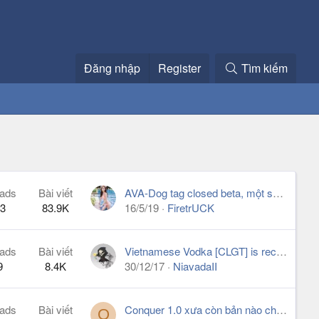
Đăng nhập
Register
Tìm kiếm
ads
Bài viết
AVA-Dog tag closed beta, một số hình ảnh ban đầu
3
83.9K
16/5/19
FiretrUCK
ads
Bài viết
Vietnamese Vodka [CLGT] is recruiting - All Worlds
9
8.4K
30/12/17
NiavadaII
ads
Bài viết
Conquer 1.0 xưa còn bản nào chơi ko nhỉ
Q