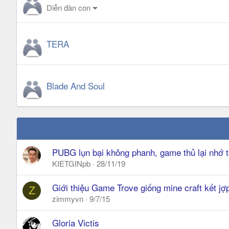
Diễn đàn con
TERA
Blade And Soul
PUBG lụn bại không phanh, game thủ lại nhớ 
KIETGINpb
28/11/19
Giới thiệu Game Trove giống mine craft kết jợ
Z
zimmyvn
9/7/15
Gloria Victis