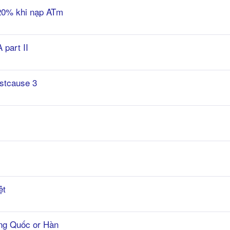
20% khi nạp ATm
part II
stcause 3
ệt
ung Quốc or Hàn