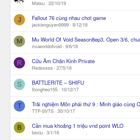
Matsu
22/10/19
Fallout 76 cùng nhau chơi game
J
jackienguyen9999
8/12/18
Mu World Of Void Season8ep3, Open 3/6, chuẩ
M
muworldofvoid
9/6/18
Cửu Âm Chân Kinh Private
R
Redsssss
27/5/18
BATTLERITE – SHIFU
S
Songheo155
10/12/17
Trải nghiệm Môn phái thứ 9 : Minh giáo cùng
T
TTP-SVTS
30/10/17
Cần mua khoảng 1 triệu vnd point WLO
B
bexiu
3/1/16