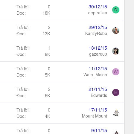
30/12/15
Trả lời
0
D
Đọc
18K
deptrailaa
29/12/15
Trả lời
2
Đọc
13K
KanzyRobb
13/12/15
Trả lời
1
Đọc
8K
gazer000
11/12/15
Trả lời
0
W
Đọc
5K
Wata_Malon
21/11/15
Trả lời
2
E
Đọc
5K
Edwards
17/11/15
Trả lời
0
Đọc
4K
Mount Mount
9/11/15
Trả lời
0