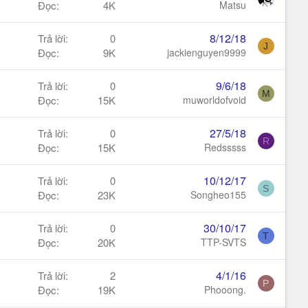
Đọc
4K
Matsu
8/12/18
Trả lời
0
J
Đọc
9K
jackienguyen9999
9/6/18
Trả lời
0
M
Đọc
15K
muworldofvoid
27/5/18
Trả lời
0
R
Đọc
15K
Redsssss
10/12/17
Trả lời
0
S
Đọc
23K
Songheo155
30/10/17
Trả lời
0
T
Đọc
20K
TTP-SVTS
4/1/16
Trả lời
2
P
Đọc
19K
Phooong.