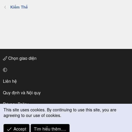
Kiếm Thế
Chọn giao diện
Liên hệ
Quy định và Nội quy
Privacy Policy
This site uses cookies. By continuing to use this site, you are
agreeing to our use of cookies.
Trợ giúp
R
Accept
Tìm hiểu thêm.…