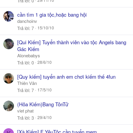
29/11/10
Trả lời
0
cần tìm 1 gia tộc,hoặc bang hội
danchoinv
15/10/10
Trả lời
7
[Qui Kiếm] Tuyển thành viên vào tộc Angels bang
Gác Kiếm
Alonebabys
28/6/10
Trả lời
0
[Quy kiếm] tuyển anh em chơi kiếm thế 4fun
Thiên Vân
17/5/10
Trả lời
7
(Hỏa Kiếm)Bang TônTử
viet phat
29/4/10
Trả lời
3
[Xà Kiếm] F YêuTộc cần tuyển mem