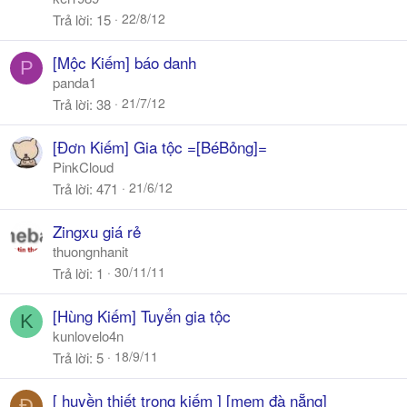
22/8/12
Trả lời
15
[Mộc Kiếm] báo danh
P
panda1
21/7/12
Trả lời
38
[Đơn Kiếm] Gia tộc =[BéBỏng]=
PinkCloud
21/6/12
Trả lời
471
Zingxu giá rẻ
thuongnhanit
30/11/11
Trả lời
1
[Hùng Kiếm] Tuyển gia tộc
K
kunlovelo4n
18/9/11
Trả lời
5
[ huyền thiết trọng kiếm ] [mem đà nẵng]
Đ