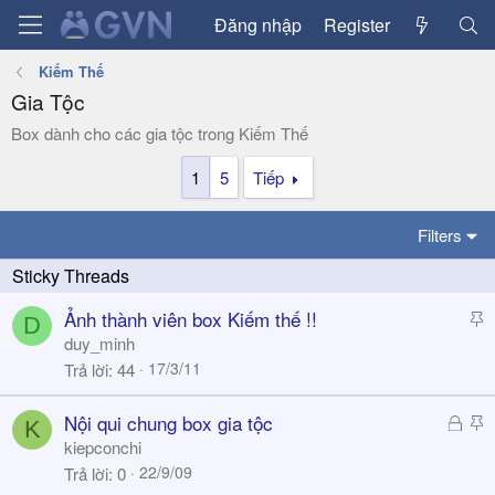
Đăng nhập
Register
Kiếm Thế
Gia Tộc
Box dành cho các gia tộc trong Kiếm Thế
1
5
Tiếp
Filters
S
Ảnh thành viên box Kiếm thế !!
D
t
duy_minh
i
17/3/11
Trả lời
44
c
k
Đ
S
Nội qui chung box gia tộc
K
y
ã
t
kiepconchi
k
i
22/9/09
Trả lời
0
h
c