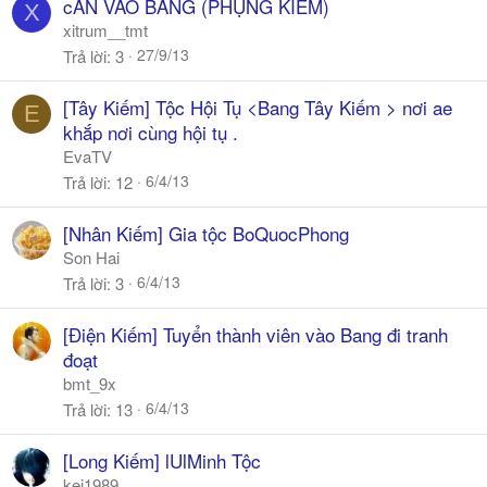
cẦN VÀO BANG (PHỤNG KIẾM)
X
xitrum__tmt
27/9/13
Trả lời
3
[Tây Kiếm] Tộc Hội Tụ <Bang Tây Kiếm > nơi ae
E
khắp nơi cùng hội tụ .
EvaTV
6/4/13
Trả lời
12
[Nhân Kiếm] Gia tộc BoQuocPhong
Son Hai
6/4/13
Trả lời
3
[Điện Kiếm] Tuyển thành viên vào Bang đi tranh
đoạt
bmt_9x
6/4/13
Trả lời
13
[Long Kiếm] lUlMinh Tộc
kei1989