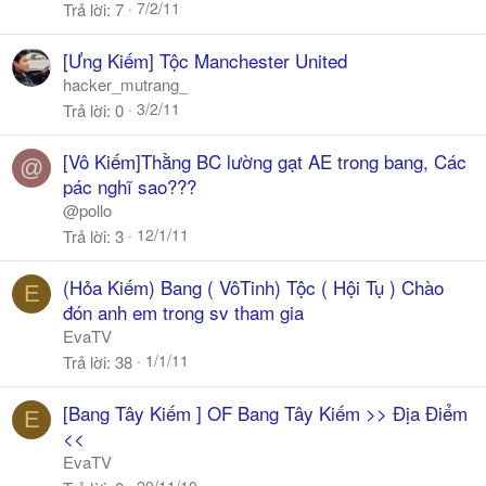
7/2/11
Trả lời
7
[Ưng Kiếm] Tộc Manchester United
hacker_mutrang_
3/2/11
Trả lời
0
[Vô Kiếm]Thằng BC lường gạt AE trong bang, Các
@
pác nghĩ sao???
@pollo
12/1/11
Trả lời
3
(Hỏa Kiếm) Bang ( VôTinh) Tộc ( Hội Tụ ) Chào
E
đón anh em trong sv tham gia
EvaTV
1/1/11
Trả lời
38
[Bang Tây Kiếm ] OF Bang Tây Kiếm >> Địa Điểm
E
<<
EvaTV