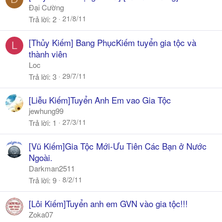
Đại Cường
21/8/11
Trả lời
2
[Thủy Kiếm] Bang PhụcKiếm tuyển gia tộc và
L
thành viên
Loc
29/7/11
Trả lời
3
[Liễu Kiếm]Tuyển Anh Em vao Gia Tộc
jewhung99
27/3/11
Trả lời
1
[Vũ Kiếm]Gia Tộc Mới-Ưu Tiên Các Bạn ở Nước
Ngoài.
Darkman2511
8/2/11
Trả lời
9
[Lôi Kiếm]Tuyển anh em GVN vào gia tộc!!!
Zoka07