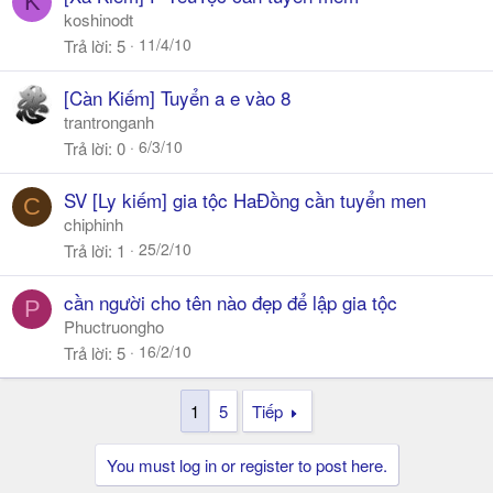
K
koshinodt
11/4/10
Trả lời
5
[Càn Kiếm] Tuyển a e vào 8
trantronganh
6/3/10
Trả lời
0
SV [Ly kiếm] gia tộc HaĐồng cần tuyển men
C
chiphinh
25/2/10
Trả lời
1
cần người cho tên nào đẹp để lập gia tộc
P
Phuctruongho
16/2/10
Trả lời
5
1
5
Tiếp
You must log in or register to post here.