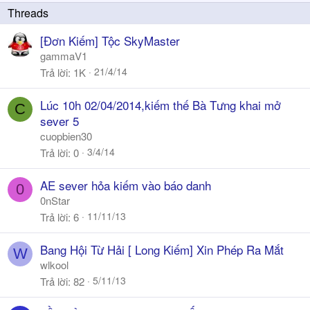
ó
k
a
y
[Đơn Kiếm] Tộc SkyMaster
gammaV1
21/4/14
Trả lời
1K
Lúc 10h 02/04/2014,kiếm thế Bà Tưng khai mở
C
sever 5
cuopbien30
3/4/14
Trả lời
0
AE sever hỏa kiếm vào báo danh
0
0nStar
11/11/13
Trả lời
6
Bang Hội Từ Hải [ Long Kiếm] Xin Phép Ra Mắt
W
wlkool
5/11/13
Trả lời
82