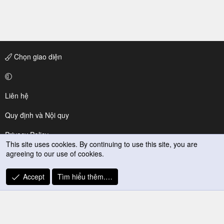
Chọn giao diện
Liên hệ
Quy định và Nội quy
Privacy Policy
This site uses cookies. By continuing to use this site, you are
agreeing to our use of cookies.
Trợ giúp
R
Accept
Tìm hiểu thêm.…
S
S