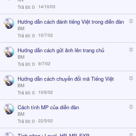
i
14/10/03
Trả lời
0
c
k
S
Hướng dẫn cách đánh tiếng Việt trong diễn đàn
y
t
BM
i
10/7/02
Trả lời
0
c
k
S
Hướng dẫn cách gửi ảnh lên trang chủ
y
t
BM
i
9/7/02
Trả lời
0
c
k
S
Hướng dẫn cách chuyển đổi mã Tiếng Việt
y
t
BM
i
10/6/02
Trả lời
0
c
k
S
Cách tính MP của diễn đàn
y
t
BM
i
22/5/02
Trả lời
0
c
k
S
Tính năng : Level, HP, MP, EXP