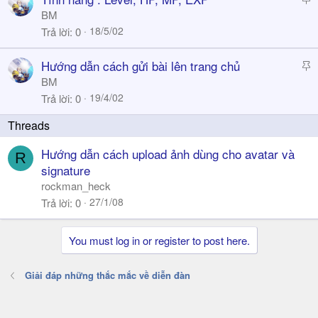
y
t
BM
i
18/5/02
Trả lời
0
c
k
S
Hướng dẫn cách gửi bài lên trang chủ
y
t
BM
i
19/4/02
Trả lời
0
c
k
y
Hướng dẫn cách upload ảnh dùng cho avatar và
R
signature
rockman_heck
27/1/08
Trả lời
0
You must log in or register to post here.
Giải đáp những thắc mắc về diễn đàn