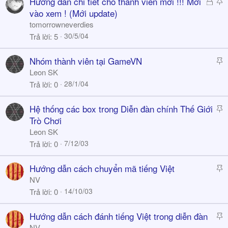
Đ
S
Hướng dẫn chi tiết cho thành viên mới !!! Mời
y
ã
t
vào xem ! (Mới update)
k
i
tomorrowneverdies
h
c
30/5/04
Trả lời
5
ó
k
a
y
S
Nhóm thành viên tại GameVN
t
Leon SK
i
28/1/04
Trả lời
0
c
k
S
Hệ thống các box trong Diễn đàn chính Thế Giới
y
t
Trò Chơi
i
Leon SK
c
7/12/03
Trả lời
0
k
y
S
Hướng dẫn cách chuyển mã tiếng Việt
t
NV
i
14/10/03
Trả lời
0
c
k
S
Hướng dẫn cách đánh tiếng Việt trong diễn đàn
y
t
NV