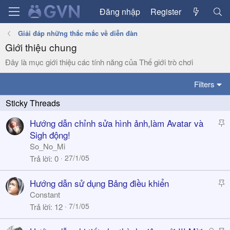
Đăng nhập
Register
Giải đáp những thắc mắc về diễn đàn
Giới thiệu chung
Đây là mục giới thiệu các tính năng của Thế giới trò chơi
Filters
S
Hướng dẫn chỉnh sửa hình ảnh,làm Avatar và
t
Sigh động!
i
So_No_Mi
c
27/1/05
Trả lời
0
k
y
S
Hướng dẫn sử dụng Bảng điều khiển
t
Constant
i
7/1/05
Trả lời
12
c
k