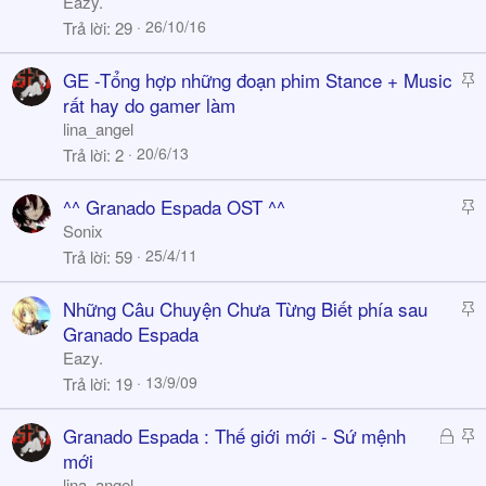
Eazy.
c
26/10/16
Trả lời
29
k
y
S
GE -Tổng hợp những đoạn phim Stance + Music
t
rất hay do gamer làm
i
lina_angel
c
20/6/13
Trả lời
2
k
y
S
^^ Granado Espada OST ^^
t
Sonix
i
25/4/11
Trả lời
59
c
k
S
Những Câu Chuyện Chưa Từng Biết phía sau
y
t
Granado Espada
i
Eazy.
c
13/9/09
Trả lời
19
k
y
Đ
S
Granado Espada : Thế giới mới - Sứ mệnh
ã
t
mới
k
i
lina_angel