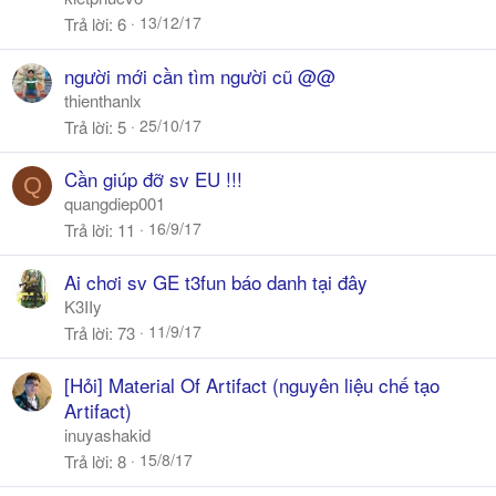
13/12/17
Trả lời
6
người mới cần tìm người cũ @@
thienthanlx
25/10/17
Trả lời
5
Cần giúp đỡ sv EU !!!
Q
quangdiep001
16/9/17
Trả lời
11
Ai chơi sv GE t3fun báo danh tại đây
K3IIy
11/9/17
Trả lời
73
[Hỏi] Material Of Artifact (nguyên liệu chế tạo
Artifact)
inuyashakid
15/8/17
Trả lời
8