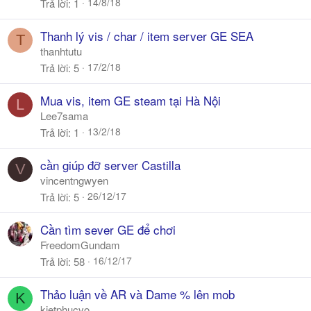
14/8/18
Trả lời
1
Thanh lý vis / char / item server GE SEA
T
thanhtutu
17/2/18
Trả lời
5
Mua vis, item GE steam tại Hà Nội
L
Lee7sama
13/2/18
Trả lời
1
cần giúp đỡ server Castilla
V
vincentngwyen
26/12/17
Trả lời
5
Cần tìm sever GE để chơi
FreedomGundam
16/12/17
Trả lời
58
Thảo luận về AR và Dame % lên mob
K
kietphucvo