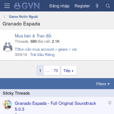
Đăng nhập
Register
Game Nước Ngoài
Granado Espada
Mua bán & Trao đổi
Threads
689
Bài viết
2.1K
T3fun cần mua account + gears + vis
30/6/18
Trái Sầu Riêng
1
…
73
Tiếp
Filters
S
Granado Espada - Full Original Soundtrack
t
5.0.3
i