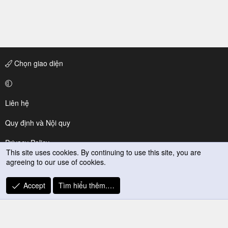
Chọn giao diện
Liên hệ
Quy định và Nội quy
Privacy Policy
This site uses cookies. By continuing to use this site, you are
agreeing to our use of cookies.
Trợ giúp
R
Accept
Tìm hiểu thêm.…
S
S