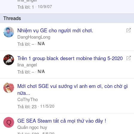
h
c
10/9/07
Trả lời
1
ó
k
a
y
R
Nhiệm vụ GE cho người mới chơi.
e
DangHoangLong
d
N/A
Trả lời
–
i
r
R
Trên 1 group black desert mobine tháng 5-2020
e
e
lina_angel
c
d
N/A
Trả lời
–
t
i
r
Mới chơi SGE vui sướng vl anh em ơi, còn chờ gì
e
nữa...
c
CoThyTho
t
11/5/20
Trả lời
23
GE SEA Steam tất cả mọi thứ vào đây !
Q
Quản ngọc huy
5/5/20