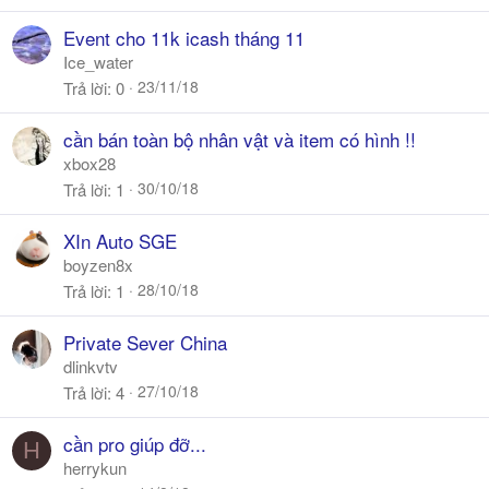
Event cho 11k icash tháng 11
Ice_water
23/11/18
Trả lời
0
cần bán toàn bộ nhân vật và item có hình !!
xbox28
30/10/18
Trả lời
1
XIn Auto SGE
boyzen8x
28/10/18
Trả lời
1
Private Sever China
dlinkvtv
27/10/18
Trả lời
4
cần pro giúp đỡ...
H
herrykun