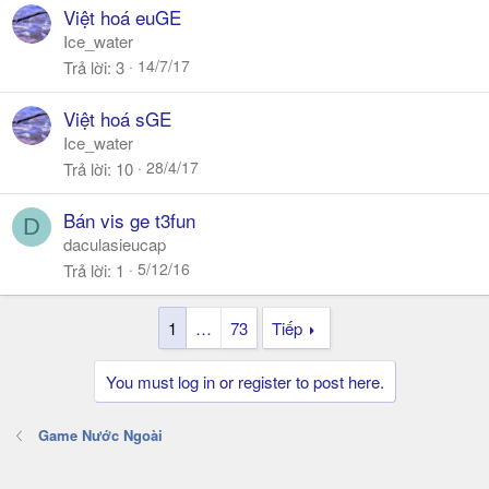
Việt hoá euGE
Ice_water
14/7/17
Trả lời
3
Việt hoá sGE
Ice_water
28/4/17
Trả lời
10
Bán vis ge t3fun
D
daculasieucap
5/12/16
Trả lời
1
1
…
73
Tiếp
You must log in or register to post here.
Game Nước Ngoài