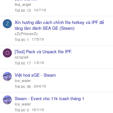
lina_angel
10/7/19
Trả lời
13
Xin hướng dẫn cách chỉnh file hotkey và IPF để
Z
tăng tầm đánh SEA GE (Steam)
zZzPrincezZz
17/5/19
Trả lời
1
[Tool] Pack và Unpack file IPF.
O
ozraziell
1/5/19
Trả lời
17
Việt hoá sGE - Steam
Ice_water
24/4/19
Trả lời
36
Steam - Event cho 11k icash tháng 1
Ice_water
16/1/19
Trả lời
0