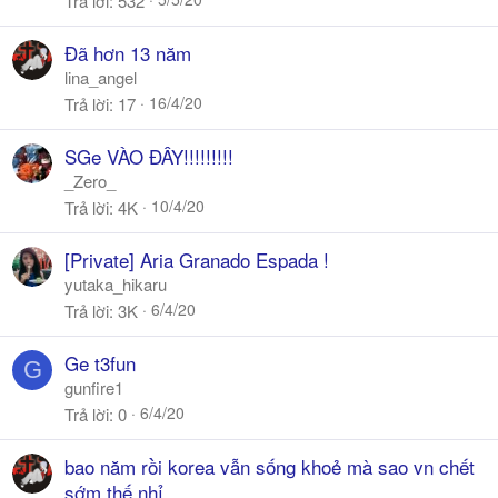
Trả lời
532
Đã hơn 13 năm
lina_angel
16/4/20
Trả lời
17
SGe VÀO ĐÂY!!!!!!!!!
_Zero_
10/4/20
Trả lời
4K
[Private] Aria Granado Espada !
yutaka_hikaru
6/4/20
Trả lời
3K
Ge t3fun
G
gunfire1
6/4/20
Trả lời
0
bao năm rồi korea vẫn sống khoẻ mà sao vn chết
sớm thế nhỉ