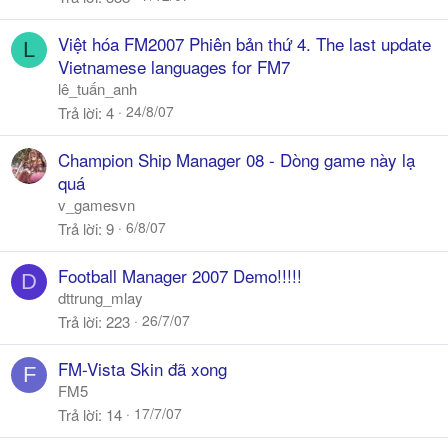
h
ó
Việt hóa FM2007 Phiên bản thứ 4. The last update
L
a
Vietnamese languages for FM7
lê_tuấn_anh
24/8/07
Trả lời
4
Champion Ship Manager 08 - Dòng game này lạ
quá
v_gamesvn
6/8/07
Trả lời
9
Football Manager 2007 Demo!!!!!
D
dttrung_mlay
26/7/07
Trả lời
223
FM-Vista Skin đã xong
F
FM5
17/7/07
Trả lời
14