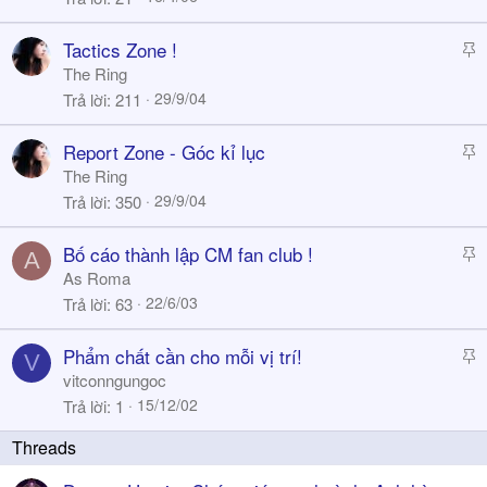
k
y
S
Tactics Zone !
t
The Ring
i
29/9/04
Trả lời
211
c
k
S
Report Zone - Góc kỉ lục
y
t
The Ring
i
29/9/04
Trả lời
350
c
k
S
Bố cáo thành lập CM fan club !
A
y
t
As Roma
i
22/6/03
Trả lời
63
c
k
S
Phẩm chất cần cho mỗi vị trí!
V
y
t
vitconngungoc
i
15/12/02
Trả lời
1
c
k
y