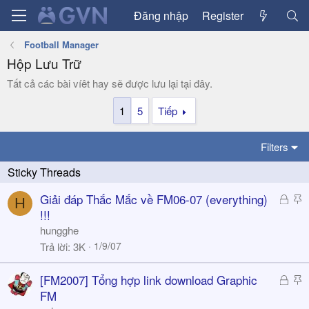
Đăng nhập
Register
Football Manager
Hộp Lưu Trữ
Tất cả các bài víêt hay sẽ được lưu lại tại đây.
1
5
Tiếp
Filters
Đ
S
Giải đáp Thắc Mắc về FM06-07 (everything)
H
ã
t
!!!
k
i
hungghe
h
c
1/9/07
Trả lời
3K
ó
k
a
y
Đ
S
[FM2007] Tổng hợp link download Graphic
ã
t
FM
k
i