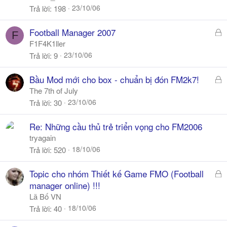
23/10/06
Trả lời
198
Đ
Football Manager 2007
F
ã
F1F4K1ller
k
23/10/06
Trả lời
9
h
ó
Đ
Bầu Mod mới cho box - chuẩn bị đón FM2k7!
a
ã
The 7th of July
k
23/10/06
Trả lời
30
h
ó
Re: Những cầu thủ trẻ triển vọng cho FM2006
a
tryagain
18/10/06
Trả lời
520
Đ
Topic cho nhóm Thiết kế Game FMO (Football
ã
manager online) !!!
k
Lã Bố VN
h
18/10/06
Trả lời
40
ó