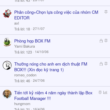
Trả lời
43
k
y
S
Phân công+Chọn lựa công việc của nhóm CM
t
EDITOR
i
axl
c
27/1/07
Trả lời
18
k
y
Đ
S
Phòng họp BOX FM
ã
t
Yami Bakura
k
i
14/10/06
Trả lời
123
h
c
ó
k
Đ
S
Thưởng nóng cho anh em dịch thuật FM
a
y
ã
t
BOX!!! (Xin đọc kỹ trang 1)
k
i
romeo_codon
h
c
24/7/06
Trả lời
46
ó
k
a
y
S
P
Tiến tới kỷ niệm 4 năm ngày thành lập Box
t
o
Football Manager !!!
i
l
hungmom
c
l
16/4/06
Trả lời
21