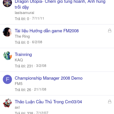
Dragon Utopia- Chém gió tung hoành, Anh hùng
trỗi dậy
lastsamurai
7/11/11
Trả lời
0
Đ
Tài liệu Hướng dẫn game FM2008
ã
The Ring
k
6/2/08
Trả lời
0
h
ó
Trainning
a
KAQ
3/2/08
Trả lời
231
Championship Manager 2008 Demo
F
FM5
21/1/08
Trả lời
26
Đ
Thảo Luận Cầu Thủ Trong Cm03/04
ã
axl
k
7/12/07
Trả lời
338