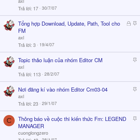
axl
h
c
30/7/07
Trả lời
17
ó
k
a
y
Đ
S
Tổng hợp Download, Update, Path, Tool cho
ã
t
FM
k
i
axl
h
c
19/4/07
Trả lời
3
ó
k
a
y
S
Topic thảo luận của nhóm Editor CM
t
axl
i
28/2/07
Trả lời
113
c
k
S
Nơi đăng kí vào nhóm Editor Cm03-04
y
t
axl
i
29/1/07
Trả lời
23
c
k
S
Thông báo về cuộc thi kiến thức Fm: LEGEND
C
y
t
MANAGER
i
cuonglongzero
c
28/1/07