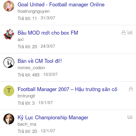
Goal United - Football manager Online
hoatrungnguyen
31/3/07
Trả lời
11
Đ
P
Bầu MOD mới cho box FM
ã
o
axl
k
l
24/3/07
Trả lời
20
h
l
ó
Bàn về CM Tool đi!!
a
romeo_codon
10/2/07
Trả lời
493
Đ
Football Manager 2007 – Hậu trường sân cỏ
T
ã
tmtrungit
k
15/1/07
Trả lời
3
h
ó
P
Kỷ Lục Championship Manager
a
o
bach_ma
l
12/1/07
Trả lời
20