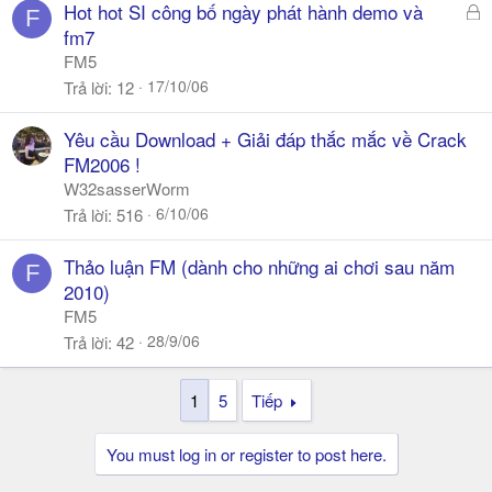
a
Đ
Hot hot SI công bố ngày phát hành demo và
F
ã
fm7
k
FM5
h
17/10/06
Trả lời
12
ó
a
Yêu cầu Download + Giải đáp thắc mắc về Crack
FM2006 !
W32sasserWorm
6/10/06
Trả lời
516
Thảo luận FM (dành cho những ai chơi sau năm
F
2010)
FM5
28/9/06
Trả lời
42
1
5
Tiếp
You must log in or register to post here.