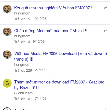
l
Đ
Kết quả test thử nghiệm Việt hóa FM2007 !
ã
hungmom
k
12/12/06
Trả lời
15
h
ó
Đ
Chào mừng Mod mới của box CM: axl !!!
a
ã
hungmom
k
9/12/06
Trả lời
14
h
ó
Việt hóa Media FM2006 Download (xem và down ở
a
trang 8) !!!
hungmom
27/11/06
Trả lời
229
Thêm một mirror để download FM2007 - Cracked
S
by Razor1911
SilentDeath
17/11/06
Trả lời
16
Đ