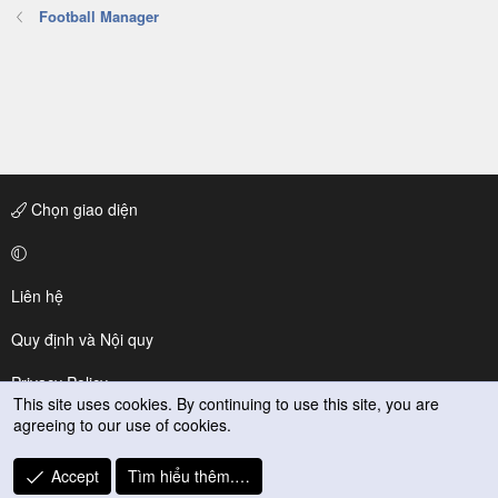
Football Manager
Chọn giao diện
Liên hệ
Quy định và Nội quy
Privacy Policy
This site uses cookies. By continuing to use this site, you are
agreeing to our use of cookies.
Trợ giúp
R
Accept
Tìm hiểu thêm.…
S