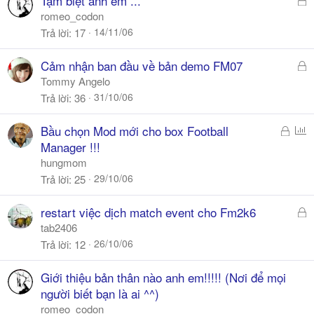
Tạm biệt anh em ...
ã
romeo_codon
k
14/11/06
Trả lời
17
h
ó
Đ
Cảm nhận ban đầu về bản demo FM07
a
ã
Tommy Angelo
k
31/10/06
Trả lời
36
h
ó
Đ
P
Bầu chọn Mod mới cho box Football
a
ã
o
Manager !!!
k
l
hungmom
h
l
29/10/06
Trả lời
25
ó
a
Đ
restart việc dịch match event cho Fm2k6
ã
tab2406
k
26/10/06
Trả lời
12
h
ó
Giới thiệu bản thân nào anh em!!!!! (Nơi để mọi
a
người biết bạn là ai ^^)
romeo_codon