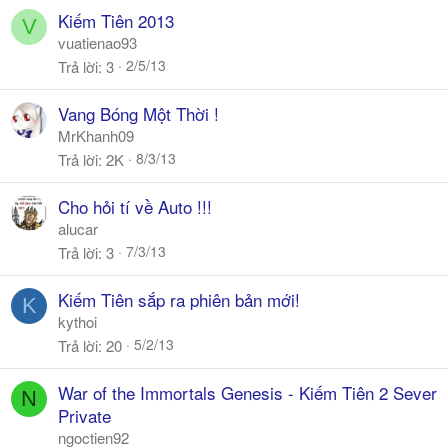
Kiếm Tiên 2013
V
vuatienao93
2/5/13
Trả lời
3
Vang Bóng Một Thời !
MrKhanh09
8/3/13
Trả lời
2K
Cho hỏi tí về Auto !!!
alucar
7/3/13
Trả lời
3
Kiếm Tiên sắp ra phiên bản mới!
K
kythoi
5/2/13
Trả lời
20
War of the Immortals Genesis - Kiếm Tiên 2 Sever
N
Private
ngoctien92