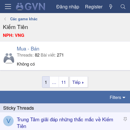
Đăng nhập
Register
Các game khác
Kiếm Tiên
NPH: VNG
Mua - Bán
Threads
82
Bài viết
271
Không có
1
…
11
Tiếp
Filters
S
Trung Tâm giải đáp những thắc mắc về Kiếm
V
t
Tiên