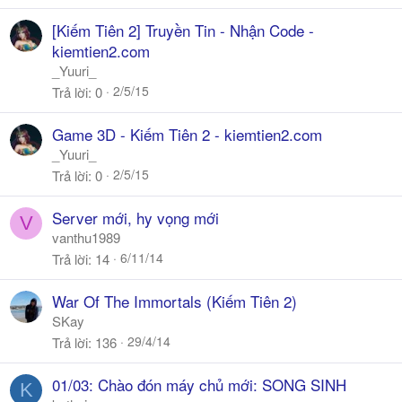
[Kiếm Tiên 2] Truyền Tin - Nhận Code -
kiemtien2.com
_Yuuri_
2/5/15
Trả lời
0
Game 3D - Kiếm Tiên 2 - kiemtien2.com
_Yuuri_
2/5/15
Trả lời
0
Server mới, hy vọng mới
V
vanthu1989
6/11/14
Trả lời
14
War Of The Immortals (Kiếm Tiên 2)
SKay
29/4/14
Trả lời
136
01/03: Chào đón máy chủ mới: SONG SINH
K