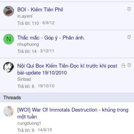
c
k
S
BOI - Kiếm Tiên Phil
y
t
in.ayenl
i
6/9/12
Trả lời
110
c
k
S
Thắc mắc - Góp ý - Phản ánh.
N
y
t
nhuphuong
i
3/12/11
Trả lời
14
c
k
Đ
S
Nội Qui Box Kiếm Tiên-Đọc kĩ trước khi post
y
ã
t
bài-update 19/10/2010
k
i
Sinbad
h
c
19/10/10
Trả lời
8
ó
k
a
y
[WOI] War Of Immotals Destruction - khủng trong
một tuần
cungduong1
14/6/15
Trả lời
9