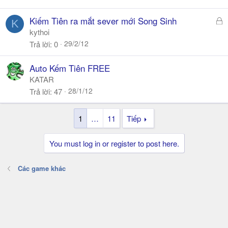
ó
a
Đ
Kiếm Tiên ra mắt sever mới Song Sinh
K
ã
kythoi
k
29/2/12
Trả lời
0
h
ó
Auto Kếm Tiên FREE
a
KATAR
28/1/12
Trả lời
47
1
…
11
Tiếp
You must log in or register to post here.
Các game khác