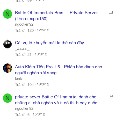
Trả lời
69
P
Battle Of Immortals Brasil - Private Server
N
o
(Drop+exp x150)
l
ngoctien92
l
12/5/12
Trả lời
120
Cái vụ id khuyến mãi là thế nào đây
_Zaizai_
19/3/12
Trả lời
21
Auto Kiếm Tiên Pro 1.5 - Phiên bản dành cho
người nghèo xài sang
lanlv
19/3/12
Trả lời
104
Đ
private sever Battle Of Immortal dành cho
N
ã
những ai nhà nghèo và ít có thì h cày cuốc!
k
ngoctien92
h
15/3/12
Trả lời
6