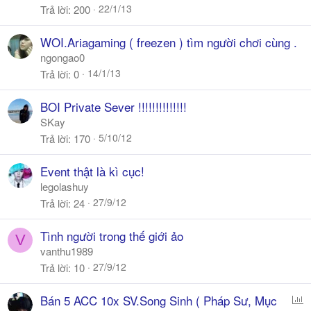
22/1/13
Trả lời
200
WOI.Ariagaming ( freezen ) tìm người chơi cùng .
ngongao0
14/1/13
Trả lời
0
BOI Private Sever !!!!!!!!!!!!!!
SKay
5/10/12
Trả lời
170
Event thật là kì cục!
legolashuy
27/9/12
Trả lời
24
Tình người trong thế giới ảo
V
vanthu1989
27/9/12
Trả lời
10
P
Bán 5 ACC 10x SV.Song Sinh ( Pháp Sư, Mục