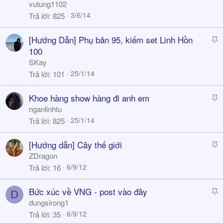
i
vutung1102
c
3/6/14
Trả lời
825
k
y
S
[Hướng Dẫn] Phụ bản 95, kiếm set Linh Hồn
t
100
i
SKay
c
25/1/14
Trả lời
101
k
y
S
Khoe hàng show hàng đi anh em
t
nganlinhtu
i
25/1/14
Trả lời
825
c
k
S
[Hướng dẫn] Cây thế giới
y
t
ZDragon
i
6/9/12
Trả lời
16
c
k
S
Bức xúc về VNG - post vào đây
D
y
t
dungsirong1
i
6/9/12
Trả lời
35