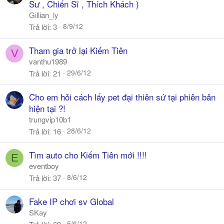
o
Sư , Chiến Sĩ , Thích Khách )
l
Gillian_ly
l
8/9/12
Trả lời
3
Tham gia trở lại Kiếm Tiên
V
vanthu1989
29/6/12
Trả lời
21
Cho em hỏi cách lấy pet đại thiên sứ tại phiên bản
hiện tại ?!
trungvip10b1
28/6/12
Trả lời
16
Tìm auto cho Kiếm Tiên mới !!!!
E
eventboy
8/6/12
Trả lời
37
Fake IP chơi sv Global
SKay
5/6/12