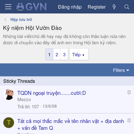
Đăng nhập
Register
Hộp lưu trữ
Kỷ niệm Hội Vườn Đào
Những bài viết/chủ đề hay nay đã không còn thảo luận nữa nên
được di chuyển vào đây để anh em trong Hội làm kỷ niệm.
1
2
3
Tiếp
Filters
S
TQDN ngoại truyện.......cười:D
t
Mezzo
i
13/6/08
Trả lời
107
c
k
S
Tất cả mọi thắc mắc về tên nhân vật + địa danh
T
y
t
+ vấn đề Tam Q
i