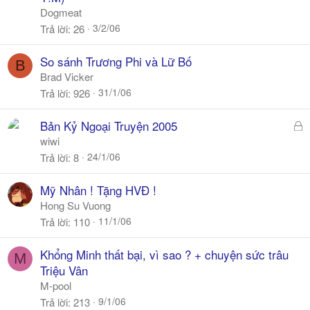
Dogmeat
3/2/06
Trả lời
26
So sánh Trương Phi và Lữ Bố
B
Brad Vicker
31/1/06
Trả lời
926
Đ
Bản Kỷ Ngoại Truyện 2005
ã
wiwi
k
24/1/06
Trả lời
8
h
ó
Mỹ Nhân ! Tặng HVĐ !
a
Hong Su Vuong
11/1/06
Trả lời
110
Khổng Minh thất bại, vì sao ? + chuyện sức trâu
M
Triệu Vân
M-pool
9/1/06
Trả lời
213