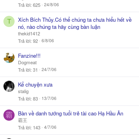
l
24/8/06
Trả lời
625
Xích Bích Thủy.Có thể chúng ta chưa hiểu hết về
T
nó, nào chúng ta hãy cùng bàn luận
thekid1412
6/8/06
Trả lời
92
Fanzine!!!
Dogmeat
24/7/06
Trả lời
31
Kể chuyện xưa
stalig
13/7/06
Trả lời
83
Bàn về danh tướng tuổi trẻ tài cao Hạ Hầu Ân
霸
霸王
4/7/06
Trả lời
143