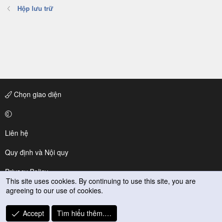
Hộp lưu trữ
Chọn giao diện
Liên hệ
Quy định và Nội quy
Privacy Policy
This site uses cookies. By continuing to use this site, you are
agreeing to our use of cookies.
Trợ giúp
R
Accept
Tìm hiểu thêm.…
S