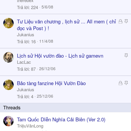
therebex
c
5/6/08
Trả lời
224
k
y
Đ
S
Tư Liệu văn chương , lịch sử ... All mem ( chỉ
ã
t
đọc và Post ) !
k
i
Jukanius
h
c
11/4/08
Trả lời
16
ó
k
a
y
S
Lịch sử Hội vườn đào - Lịch sử gamevn
t
LacLac
i
26/12/06
Trả lời
87
c
k
Đ
S
Bảo tàng fanzine Hội Vườn Đào
y
ã
t
Jukanius
k
i
25/12/06
Trả lời
4
h
c
ó
k
a
y
Tam Quốc DIễn Nghĩa Cải Biên (Ver 2.0)
TriệuVânLong