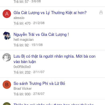
3/6/08
Trả lời
57
Đ
GIa Cát Lượng vs Lý Thường Kiệt ai hơn?
A
ã
alessio
k
21/2/08
Trả lời
470
h
ó
Nguyễn Trãi vs Gia Cát Lượng !
a
hell magician
15/1/08
Trả lời
92
Lưu Bị có thật là người nhân nghĩa. Mời bà con
vào bàn luận
0o0Riki0o0
2/11/07
Trả lời
232
So sánh Trương Phi và Lữ Bố
B
Brad Vicker
27/6/07
Trả lời
930
Thiên hạ,mỹ nhân,nếu được,bạn chọn thứ nào