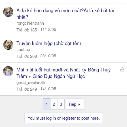
Ai là kẻ hữu dụng vô mưu nhất?Ai là kẻ bất tài
nhât?
rôngchiêntranh
11/12/05
Trả lời
185
Truyện kiếm hiệp (chờ đặt tên)
LacLac
23/10/05
Trả lời
208
Đ
Mãi mãi tuổi hai mươi và Nhật ký Đặng Thuỳ
ã
Trâm + Giáo Dục Ngôn Ngữ Học
k
great_sephiroth
h
14/10/05
Trả lời
249
ó
a
1
2
3
Tiếp
You must log in or register to post here.