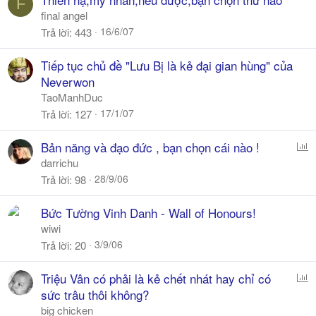
F
final angel
16/6/07
Trả lời
443
Tiếp tục chủ đề "Lưu Bị là kẻ đại gian hùng" của
Neverwon
TaoManhDuc
17/1/07
Trả lời
127
P
Bản năng và đạo đức , bạn chọn cái nào !
o
darrichu
l
28/9/06
Trả lời
98
l
Bức Tường Vinh Danh - Wall of Honours!
wiwi
3/9/06
Trả lời
20
P
Triệu Vân có phải là kẻ chết nhát hay chỉ có
o
sức trâu thôi không?
l
big chicken