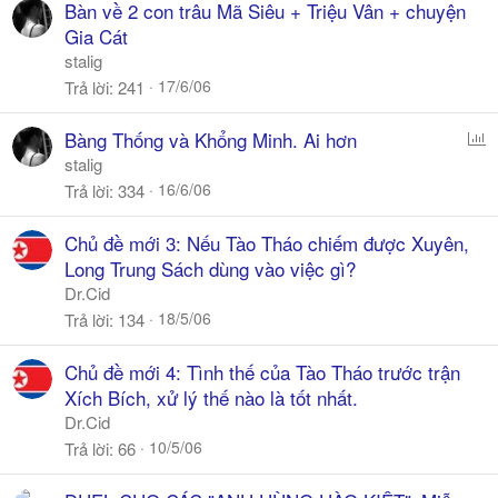
Bàn về 2 con trâu Mã Siêu + Triệu Vân + chuyện
Gia Cát
stalig
17/6/06
Trả lời
241
P
Bàng Thống và Khổng Minh. Ai hơn
o
stalig
l
16/6/06
Trả lời
334
l
Chủ đề mới 3: Nếu Tào Tháo chiếm được Xuyên,
Long Trung Sách dùng vào việc gì?
Dr.Cid
18/5/06
Trả lời
134
Chủ đề mới 4: Tình thế của Tào Tháo trước trận
Xích Bích, xử lý thế nào là tốt nhất.
Dr.Cid
10/5/06
Trả lời
66