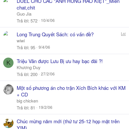
DUEL CHO CÁC "ANH HÙNG HÀO KIỆT"_Miễn
chat,chit
Guo Jia
10/4/06
Trả lời
572
P
Long Trung Quyết Sách: có vấn đề?
o
wiwi
l
9/4/06
Trả lời
95
l
Triệu Vân được Lưu Bị ưu hay bạc đãi ?!
K
Khương Duy
27/2/06
Trả lời
200
Một số phương án cho trận Xích Bích khác với KM
+ CD
big chicken
19/2/06
Trả lời
81
Chúc mừng năm mới (thứ tư 25-12 họp mặt trên
Y!M)