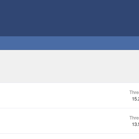
Thre
15.
Thre
13.