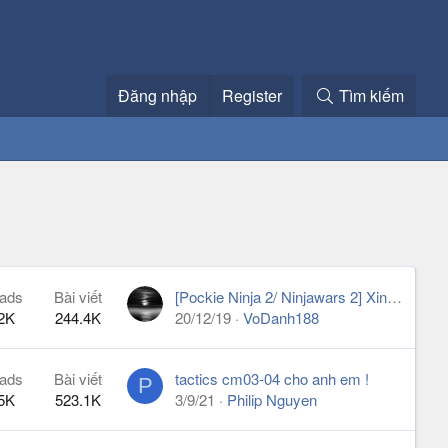
Đăng nhập
Register
Tìm kiếm
ads
Bài viết
[Pockie Ninja 2/ Ninjawars 2] Xin source server game
2K
244.4K
20/12/19
VoDanh188
ads
Bài viết
tactics cm03-04 cho anh em !
P
5K
523.1K
3/9/21
Philip Nguyen