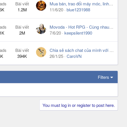
ads
Bài viết
Mua bán, trao đổi máy móc, linh-phụ kiện PSP - PS VITA
5K
1.2M
11/6/20
blue1231988
ads
Bài viết
Movoda - Hot RPG - Cùng nhau xây dựng guild của người Việt
1K
2M
7/6/20
keepsilent1990
ads
Bài viết
Chia sẻ sách chat của mình với chat GPT Gemini ... trên hành trình được công nhận là số 1
8K
394K
26/1/25
CaroVN
Filters
You must log in or register to post here.