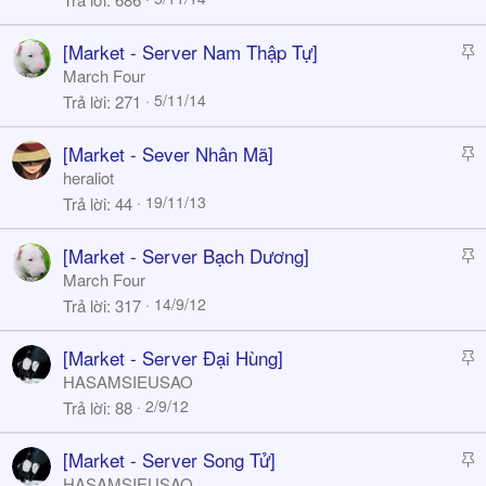
c
k
S
[Market - Server Nam Thập Tự]
y
t
March Four
i
5/11/14
Trả lời
271
c
k
S
[Market - Sever Nhân Mã]
y
t
heraliot
i
19/11/13
Trả lời
44
c
k
S
[Market - Server Bạch Dương]
y
t
March Four
i
14/9/12
Trả lời
317
c
k
S
[Market - Server Đại Hùng]
y
t
HASAMSIEUSAO
i
2/9/12
Trả lời
88
c
k
S
[Market - Server Song Tử]
y
t
HASAMSIEUSAO