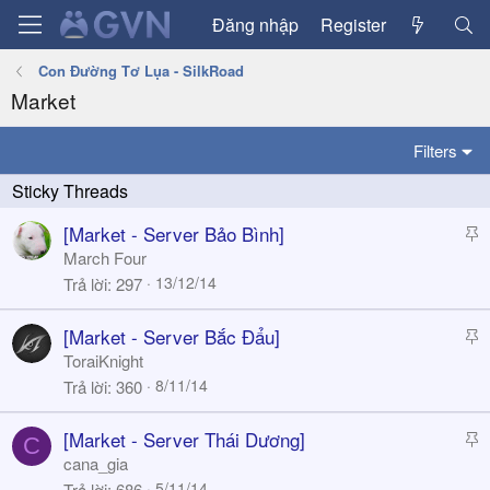
Đăng nhập
Register
Con Đường Tơ Lụa - SilkRoad
Market
Filters
S
[Market - Server Bảo Bình]
t
March Four
i
13/12/14
Trả lời
297
c
k
S
[Market - Server Bắc Đẩu]
y
t
ToraiKnight
i
8/11/14
Trả lời
360
c
k
S
[Market - Server Thái Dương]
C
y
t
cana_gia
i
5/11/14
Trả lời
686