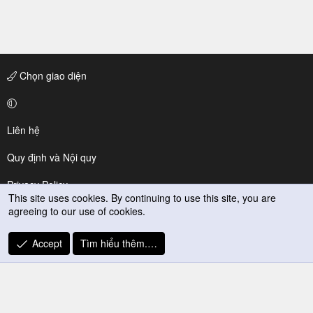
Chọn giao diện
Liên hệ
Quy định và Nội quy
Privacy Policy
This site uses cookies. By continuing to use this site, you are
agreeing to our use of cookies.
Trợ giúp
R
Accept
Tìm hiểu thêm.…
S
S