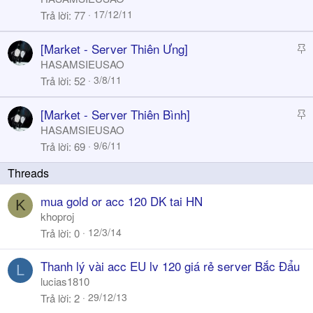
i
17/12/11
Trả lời
77
c
k
S
[Market - Server Thiên Ưng]
y
t
HASAMSIEUSAO
i
3/8/11
Trả lời
52
c
k
S
[Market - Server Thiên Bình]
y
t
HASAMSIEUSAO
i
9/6/11
Trả lời
69
c
k
y
mua gold or acc 120 DK tai HN
K
khoproj
12/3/14
Trả lời
0
Thanh lý vài acc EU lv 120 giá rẻ server Bắc Đẩu
L
lucias1810
29/12/13
Trả lời
2