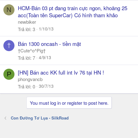
HCM-Bán 03 pt đang train cực ngon, khoãng 25
N
acc(Toàn tên SuperCar) Có hình tham khảo
newbiker
1/10/13
Trả lời
3
Bán 1300 oncash - tiền mặt
†
†Cute^o^Pig†
4/9/13
Trả lời
7
[HN] Bán acc KK full int lv 76 tại HN !
P
phongvancb
30/7/13
Trả lời
0
You must log in or register to post here.
Con Đường Tơ Lụa - SilkRoad