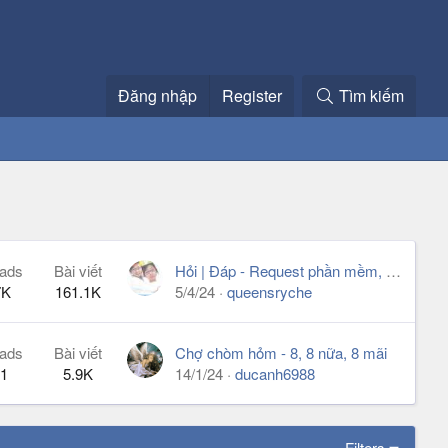
Đăng nhập
Register
Tìm kiếm
ads
Bài viết
Hỏi | Đáp - Request phần mềm, game, ứng dụng...
7K
161.1K
5/4/24
queensryche
ads
Bài viết
Chợ chòm hỏm - 8, 8 nữa, 8 mãi
1
5.9K
14/1/24
ducanh6988
Filters