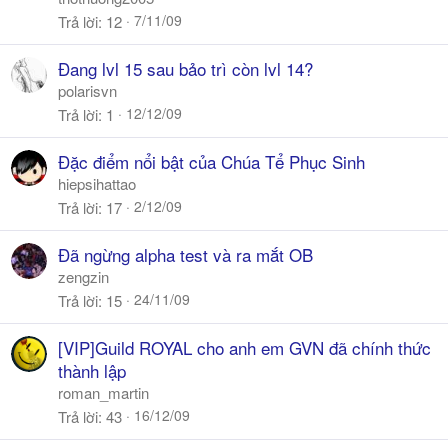
7/11/09
Trả lời
12
Đang lvl 15 sau bảo trì còn lvl 14?
polarisvn
12/12/09
Trả lời
1
Đặc điểm nổi bật của Chúa Tể Phục Sinh
hiepsihattao
2/12/09
Trả lời
17
Đã ngừng alpha test và ra mắt OB
zengzin
24/11/09
Trả lời
15
[VIP]Guild ROYAL cho anh em GVN đã chính thức
thành lập
roman_martin
16/12/09
Trả lời
43