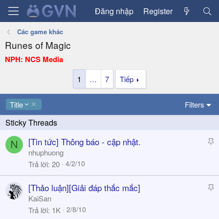
Đăng nhập
Register
Các game khác
Runes of Magic
NPH: NCS Media
1
…
7
Tiếp
D
Title
Filters
e
s
c
S
[Tin tức] Thông báo - cập nhật.
N
e
t
nhuphuong
n
i
4/2/10
Trả lời
20
d
c
i
k
n
S
[Thảo luận][Giải đáp thắc mắc]
y
g
t
KaiSan
i
2/8/10
Trả lời
1K
c