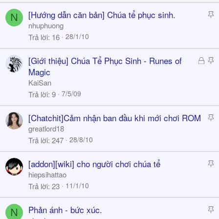
k
S
[Hướng dẫn căn bản] Chúa tể phục sinh.
N
y
t
nhuphuong
i
28/1/10
Trả lời
16
c
k
Đ
S
[Giới thiệu] Chúa Tể Phục Sinh - Runes of
y
ã
t
Magic
k
i
KaiSan
h
c
7/5/09
Trả lời
9
ó
k
a
y
S
[Chatchit]Cảm nhận ban đầu khi mới chơi ROM
t
greatlord18
i
28/8/10
Trả lời
247
c
k
S
[addon][wiki] cho người chơi chúa tể
y
t
hiepsihattao
i
11/1/10
Trả lời
23
c
k
S
Phản ánh - bức xúc.
N
y