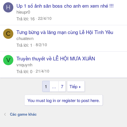
ó
Up 1 số ảnh săn boss cho anh em xem nhé !!!
H
a
hieupr0
22/4/10
Trả lời
16
Tưng bừng và lãng mạn cùng Lễ Hội Tình Yêu
C
chuatevn
8/2/10
Trả lời
1
Truyền thuyết về LỄ HỘI MƯA XUÂN
V
vnquynh
21/4/10
Trả lời
0
1
…
7
Tiếp
You must log in or register to post here.
Các game khác