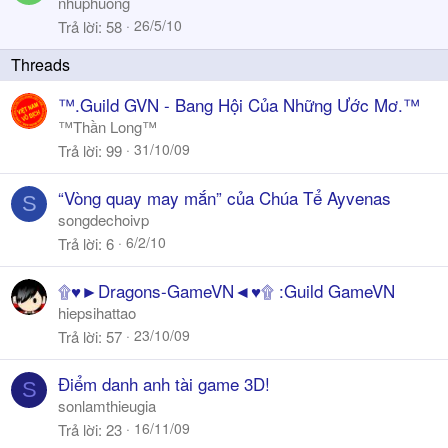
t
nhuphuong
i
26/5/10
Trả lời
58
c
k
y
™.Guild GVN - Bang Hội Của Những Ước Mơ.™
™Thần Long™
31/10/09
Trả lời
99
“Vòng quay may mắn” của Chúa Tể Ayvenas
S
songdechoivp
6/2/10
Trả lời
6
۩♥►Dragons-GameVN◄♥۩ :Guild GameVN
hiepsihattao
23/10/09
Trả lời
57
Điểm danh anh tài game 3D!
S
sonlamthieugia
16/11/09
Trả lời
23