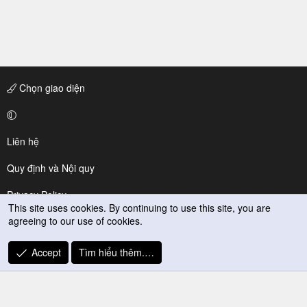
Chọn giao diện
Liên hệ
Quy định và Nội quy
Privacy Policy
This site uses cookies. By continuing to use this site, you are
agreeing to our use of cookies.
Trợ giúp
R
Accept
Tìm hiểu thêm.…
S
S