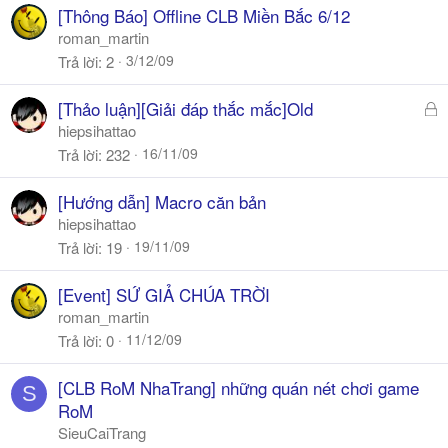
[Thông Báo] Offline CLB Miền Bắc 6/12
roman_martin
3/12/09
Trả lời
2
Đ
[Thảo luận][Giải đáp thắc mắc]Old
ã
hiepsihattao
k
16/11/09
Trả lời
232
h
ó
[Hướng dẫn] Macro căn bản
a
hiepsihattao
19/11/09
Trả lời
19
[Event] SỨ GIẢ CHÚA TRỜI
roman_martin
11/12/09
Trả lời
0
[CLB RoM NhaTrang] những quán nét chơi game
S
RoM
SieuCaiTrang