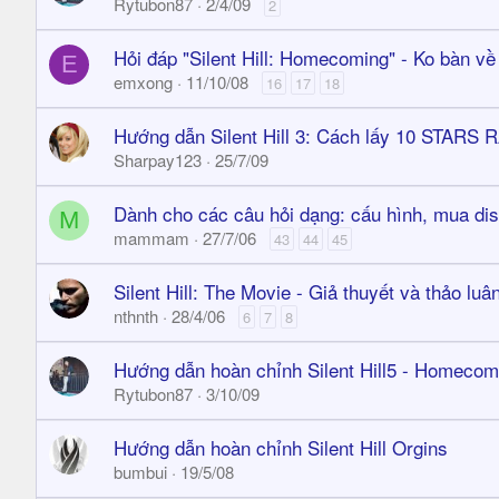
Rytubon87
2/4/09
2
Hỏi đáp "Silent Hill: Homecoming" - Ko bàn về
E
emxong
11/10/08
16
17
18
Hướng dẫn Silent Hill 3: Cách lấy 10 STARS
Sharpay123
25/7/09
Dành cho các câu hỏi dạng: cấu hình, mua disc
M
mammam
27/7/06
43
44
45
Silent Hill: The Movie - Giả thuyết và thảo luân
nthnth
28/4/06
6
7
8
Hướng dẫn hoàn chỉnh Silent Hill5 - Homecom
Rytubon87
3/10/09
Hướng dẫn hoàn chỉnh Silent Hill Orgins
bumbui
19/5/08