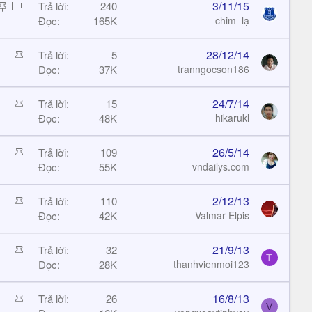
c
S
P
3/11/15
Trả lời
240
k
t
o
Đọc
165K
chim_lạ
y
i
l
c
l
S
28/12/14
Trả lời
5
k
t
Đọc
37K
tranngocson186
y
i
c
S
24/7/14
Trả lời
15
k
t
Đọc
48K
hikarukl
y
i
c
S
26/5/14
Trả lời
109
k
t
Đọc
55K
vndailys.com
y
i
c
S
2/12/13
Trả lời
110
k
t
Đọc
42K
Valmar Elpis
y
i
c
S
21/9/13
Trả lời
32
T
k
t
Đọc
28K
thanhvienmoi123
y
i
c
S
16/8/13
Trả lời
26
V
k