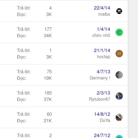
22/4/14
Trả lời
4
Đọc
3K
maibo
1/4/14
Trả lời
177
C
Đọc
34K
chim nhỏ
21/1/14
Trả lời
1
H
Đọc
3K
hoctap
4/7/13
Trả lời
75
Đọc
19K
Germany !
2/3/13
Trả lời
185
Đọc
37K
Rytubon87
14/8/12
Trả lời
60
Đọc
21K
DoYa
24/7/12
Trả lời
2