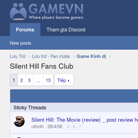
Forums
Tham gia Discord
New posts
Lưu Trữ
Lưu trữ - Fan clubs
Game Kinh dị
Silent Hill Fans Club
1
2
3
…
13
Tiếp
Silent Hill: The Movie (review) _ post review
nthnth
28/4/06
5
6
7