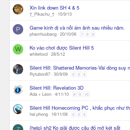
Xin link down SH 4 & 5
†_Pikachu_†
15/9/13
Game kinh dị và nỗi ám ảnh sau nhiều năm.
P
phamhuubang
20/10/06
7
8
9
Ko vào chơi được Silent Hill 5
W
whitefoxd
28/5/12
Silent Hill: Shattered Memories-Vài dòng suy n
Rytubon87
30/9/09
2
3
4
Silent Hill: Revelation 3D
Ada + Leon
4/11/10
8
9
10
Silent Hill Homecoming PC , khắc phục như th
hai phong
16/11/08
2
3
4
{help} sh2 Ko giải được câu đố mở két sắt
Z