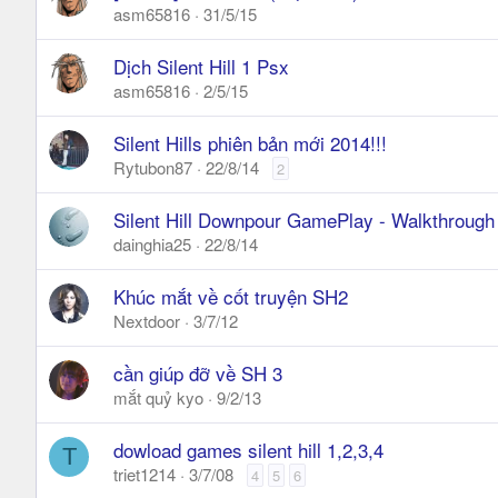
asm65816
31/5/15
Dịch Silent Hill 1 Psx
asm65816
2/5/15
Silent Hills phiên bản mới 2014!!!
Rytubon87
22/8/14
2
Silent Hill Downpour GamePlay - Walkthroug
dainghia25
22/8/14
Khúc mắt về cốt truyện SH2
Nextdoor
3/7/12
cần giúp đỡ về SH 3
mắt quỷ kyo
9/2/13
dowload games silent hill 1,2,3,4
T
triet1214
3/7/08
4
5
6