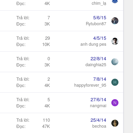
Đọc
4K
chim_lạ
5/6/15
Trả lời
7
Đọc
3K
Rytubon87
4/5/15
Trả lời
29
Đọc
10K
anh dung pes
22/8/14
Trả lời
0
Đọc
3K
dainghia25
7/8/14
Trả lời
2
H
Đọc
4K
happyforever_95
27/6/14
Trả lời
5
N
Đọc
4K
nangmai
25/4/14
Trả lời
110
Đọc
47K
bechoa