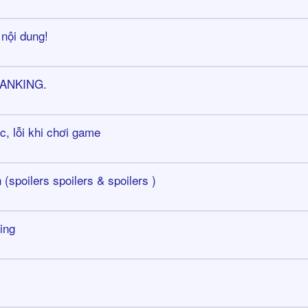
 nội dung!
 RANKING.
, lỗi khi chơi game
 (spoilers spoilers & spoilers )
ing