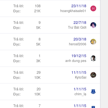
23/11/18
Trả lời
108
H
Đọc
21K
hoangkhaisale01
22/7/18
Trả lời
9
Đọc
5K
Trư Bát Giới
20/3/18
Trả lời
8
Đọc
5K
herosf2006
19/12/15
Trả lời
1
Đọc
3K
anh dung pes
11/11/15
Trả lời
29
Đọc
10K
KytoSai
1/11/15
Trả lời
20
Đọc
10K
chim_lạ
1/11/15
Trả lời
7