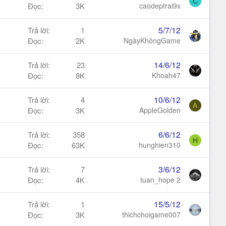
C
Đọc
3K
caodeptrai9x
5/7/12
Trả lời
1
Đọc
2K
NgàyKhôngGame
14/6/12
Trả lời
23
Đọc
8K
Khoah47
10/6/12
Trả lời
4
A
Đọc
3K
AppleGolden
6/6/12
Trả lời
358
H
Đọc
63K
hunghien310
3/6/12
Trả lời
7
Đọc
4K
tuan_hope 2
15/5/12
Trả lời
1
Đọc
3K
thichchoigame007