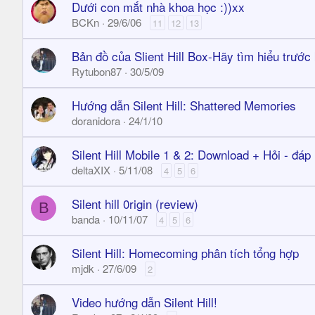
Dưới con mắt nhà khoa học :))xx
BCKn
29/6/06
11
12
13
Bản đồ của Slient Hill Box-Hãy tìm hiểu trước 
Rytubon87
30/5/09
Hướng dẫn Silent Hill: Shattered Memories
doranidora
24/1/10
Silent Hill Mobile 1 & 2: Download + Hỏi - đáp
deltaXIX
5/11/08
4
5
6
Silent hill 0rigin (review)
B
banda
10/11/07
4
5
6
Silent Hill: Homecoming phân tích tổng hợp
mjdk
27/6/09
2
Video hướng dẫn Silent Hill!