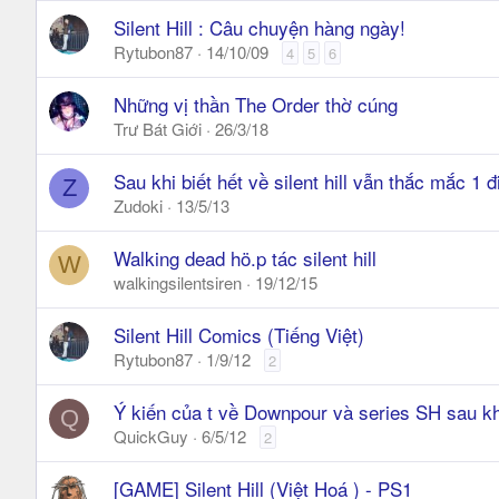
Silent Hill : Câu chuyện hàng ngày!
Rytubon87
14/10/09
4
5
6
Những vị thần The Order thờ cúng
Trư Bát Giới
26/3/18
Sau khi biết hết về silent hill vẫn thắc mắc 1 đ
Z
Zudoki
13/5/13
Walking dead hö.p tác silent hill
W
walkingsilentsiren
19/12/15
Silent Hill Comics (Tiếng Việt)
Rytubon87
1/9/12
2
Ý kiến của t về Downpour và series SH sau kh
Q
QuickGuy
6/5/12
2
[GAME] Silent Hill (Việt Hoá ) - PS1