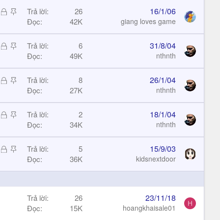
h
c
Đ
S
16/1/06
Trả lời
26
ó
k
ã
t
Đọc
42K
giang loves game
a
y
k
i
h
c
Đ
S
31/8/04
Trả lời
6
ó
k
ã
t
Đọc
49K
nthnth
a
y
k
i
h
c
Đ
S
26/1/04
Trả lời
8
ó
k
ã
t
Đọc
27K
nthnth
a
y
k
i
h
c
Đ
S
18/1/04
Trả lời
2
ó
k
ã
t
Đọc
34K
nthnth
a
y
k
i
h
c
Đ
S
15/9/03
Trả lời
5
ó
k
ã
t
Đọc
36K
kidsnextdoor
a
y
k
i
h
c
ó
k
23/11/18
Trả lời
26
a
y
H
Đọc
15K
hoangkhaisale01