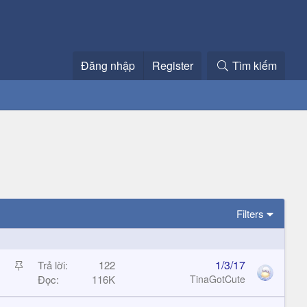
Đăng nhập
Register
Tìm kiếm
Filters
S
1/3/17
Trả lời
122
t
Đọc
116K
TinaGotCute
i