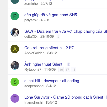
zuminhe
20/7/12
cân giúp đỡ vê gamepad SH5
P
palysrok
4/7/12
SAW - Đứa em trai vừa với chập chững của S
deltaXIX
28/10/09
2
Control trong silent hill 2 PC
A
AppleGolden
8/6/12
Ảnh nghệ thuật Silent Hill!
Rytubon87
11/5/09
16
17
18
silent hill : downpour all ending
S
soapxabong
8/4/12
Lone Survivor - Game 2D phong cách Silent Hi
T
triamshushi
15/5/12