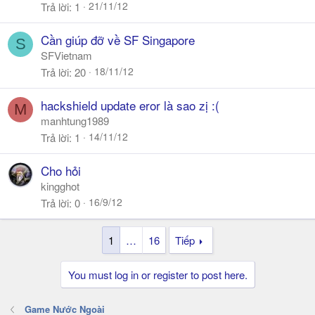
21/11/12
Trả lời
1
Cần giúp đỡ về SF Singapore
S
SFVietnam
18/11/12
Trả lời
20
hackshield update eror là sao zị :(
M
manhtung1989
14/11/12
Trả lời
1
Cho hỏi
kingghot
16/9/12
Trả lời
0
1
…
16
Tiếp
You must log in or register to post here.
Game Nước Ngoài