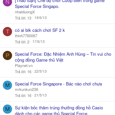
[Thảo luận] Chế độ chơi Cướp biển trong game
N
Special Force Singapo.
nhatduongX
19/6/13
Trả lời
13
có ai bik cách chơi SF 2 k
T
thinh7760067
17/6/13
Trả lời
2
Special Force: Đặc Nhiệm Anh Hùng – Tin vui cho
P
cộng đồng Game thủ Việt
Playnet.vn
22/5/13
Trả lời
16
Special Force Singapore - Bác nào chơi chưa
M
mrkunkun238
21/5/13
Trả lời
16
Sự kiện bốc thăm trúng thưởng đồng hồ Casio
M
dành cho các game thủ Special Force