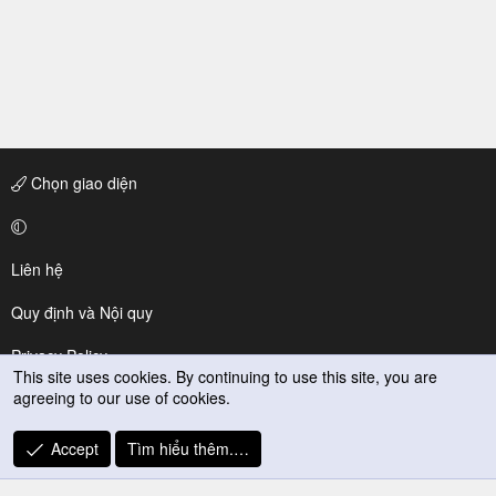
Chọn giao diện
Liên hệ
Quy định và Nội quy
Privacy Policy
This site uses cookies. By continuing to use this site, you are
agreeing to our use of cookies.
Trợ giúp
R
Accept
Tìm hiểu thêm.…
S
S