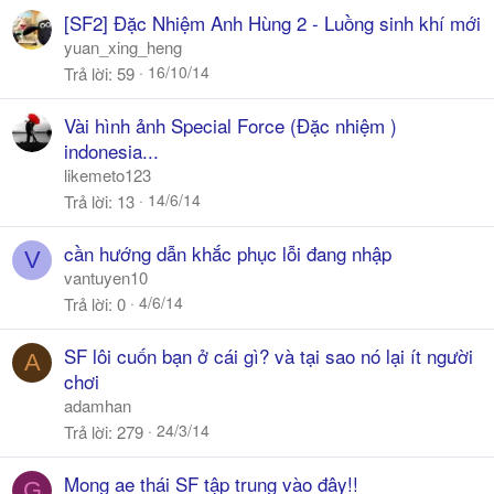
[SF2] Đặc Nhiệm Anh Hùng 2 - Luồng sinh khí mới
yuan_xing_heng
16/10/14
Trả lời
59
Vài hình ảnh Special Force (Đặc nhiệm )
indonesia...
likemeto123
14/6/14
Trả lời
13
cần hướng dẫn khắc phục lỗi đang nhập
V
vantuyen10
4/6/14
Trả lời
0
SF lôi cuốn bạn ở cái gì? và tại sao nó lại ít người
A
chơi
adamhan
24/3/14
Trả lời
279
Mong ae thái SF tập trung vào đây!!
G