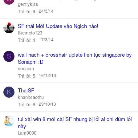
gentlykiss
24/3/14
Trả lời
9
SF thái Mới Update vào Ngich nào!
likemeto123
17/3/14
Trả lời
4
wall hach + crosshair uplate lien tục singapore by
S
Sonapm :D
sonapm
16/12/13
Trả lời
5
ThaiSF
K
khanhcaothu
29/10/13
Trả lời
6
tui xài win 8 mới cài SF nhung bị lổi ai chỉ dùm lổi
này
l.am0000