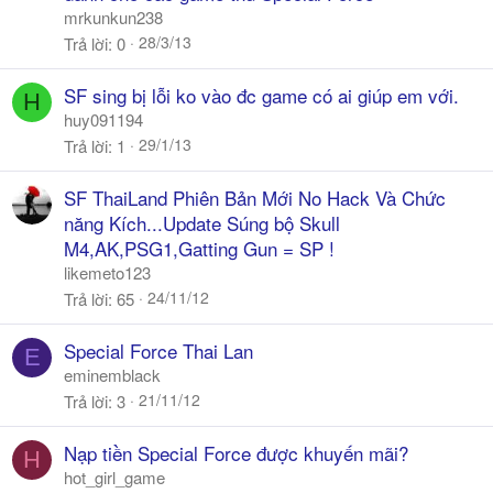
mrkunkun238
28/3/13
Trả lời
0
SF sing bị lỗi ko vào đc game có ai giúp em với.
H
huy091194
29/1/13
Trả lời
1
SF ThaiLand Phiên Bản Mới No Hack Và Chức
năng Kích...Update Súng bộ Skull
M4,AK,PSG1,Gatting Gun = SP !
likemeto123
24/11/12
Trả lời
65
Special Force Thai Lan
E
eminemblack
21/11/12
Trả lời
3
Nạp tiền Special Force được khuyến mãi?
H
hot_girl_game