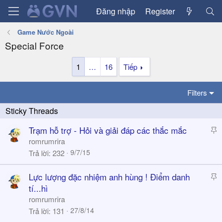
Đăng nhập
Register
Game Nước Ngoài
Special Force
1
…
16
Tiếp
Filters
S
Trạm hỗ trợ - Hỏi và giải đáp các thắc mắc
t
romrumrira
i
9/7/15
Trả lời
232
c
k
S
Lực lượng đặc nhiệm anh hùng ! Điểm danh
y
t
tí...hì
i
romrumrira
c
27/8/14
Trả lời
131
k