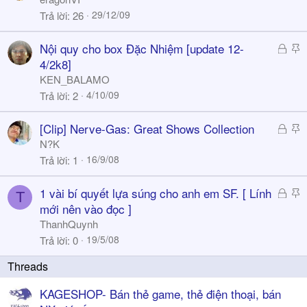
i
29/12/09
Trả lời
26
c
k
Đ
S
Nội quy cho box Đặc Nhiệm [update 12-
y
ã
t
4/2k8]
k
i
KEN_BALAMO
h
c
4/10/09
Trả lời
2
ó
k
a
y
Đ
S
[Clip] Nerve-Gas: Great Shows Collection
ã
t
N?K
k
i
16/9/08
Trả lời
1
h
c
ó
k
Đ
S
1 vài bí quyết lựa súng cho anh em SF. [ Lính
T
a
y
ã
t
mới nên vào đọc ]
k
i
ThanhQuynh
h
c
19/5/08
Trả lời
0
ó
k
a
y
KAGESHOP- Bán thẻ game, thẻ điện thoại, bán