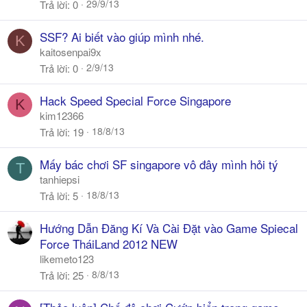
29/9/13
Trả lời
0
SSF? Ai biết vào giúp mình nhé.
K
kaitosenpai9x
2/9/13
Trả lời
0
Hack Speed Special Force Singapore
K
kim12366
18/8/13
Trả lời
19
Mấy bác chơi SF singapore vô đây mình hỏi tý
T
tanhiepsi
18/8/13
Trả lời
5
Hướng Dẫn Đăng Kí Và Cài Đặt vào Game Spiecal
Force TháiLand 2012 NEW
likemeto123
8/8/13
Trả lời
25