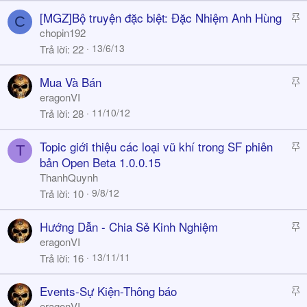
y
S
[MGZ]Bộ truyện đặc biệt: Đặc Nhiệm Anh Hùng
C
t
chopin192
i
13/6/13
Trả lời
22
c
k
S
Mua Và Bán
y
t
eragonVI
i
11/10/12
Trả lời
28
c
k
S
Topic giới thiệu các loại vũ khí trong SF phiên
T
y
t
bản Open Beta 1.0.0.15
i
ThanhQuynh
c
9/8/12
Trả lời
10
k
y
S
Hướng Dẫn - Chia Sẻ Kinh Nghiệm
t
eragonVI
i
13/11/11
Trả lời
16
c
k
S
Events-Sự Kiện-Thông báo
y
t
eragonVI