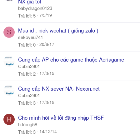
NX giá tốt
babydragon0123
7/5/19
Trả lời
5
Mua id , nick wechat ( giống zalo )
S
sekoyeu741
20/6/17
Trả lời
0
Cung cấp AP cho các game thuộc Aeriagame
Cubin2901
17/3/15
Trả lời
2
Cung cấp NX sever NA- Nexon.net
Cubin2901
17/3/15
Trả lời
3
Cho mình hõi về lỗi đăng nhập THSF
H
h.trong58
14/12/14
Trả lời
3