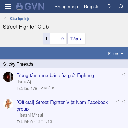
Đăng nhập
Register
Câu lạc bộ
Street Fighter Club
1
…
9
Tiếp
Filters
S
Trung tâm mua bán của giới Fighting
t
ItsmeAj
i
20/6/18
Trả lời
478
c
k
Đ
S
[Official] Street Fighter Việt Nam Facebook
y
ã
t
group
k
i
Hisashi Mitsui
h
c
13/11/13
Trả lời
0
ó
k