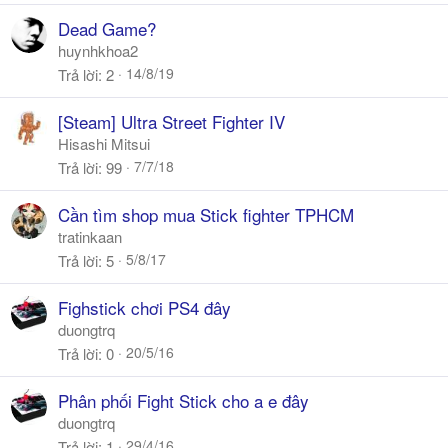
Dead Game?
huynhkhoa2
14/8/19
Trả lời
2
[Steam] Ultra Street Fighter IV
Hisashi Mitsui
7/7/18
Trả lời
99
Cần tìm shop mua Stick fighter TPHCM
tratinkaan
5/8/17
Trả lời
5
Fighstick chơi PS4 đây
duongtrq
20/5/16
Trả lời
0
Phân phối Fight Stick cho a e đây
duongtrq
29/4/16
Trả lời
1