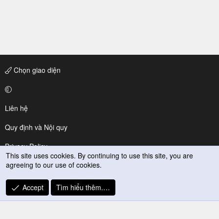
Chọn giao diện
Liên hệ
Quy định và Nội quy
Privacy Policy
This site uses cookies. By continuing to use this site, you are
agreeing to our use of cookies.
Trợ giúp
R
Accept
Tìm hiểu thêm.…
S
S