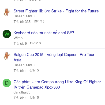
Street Fighter III: 3rd Strike - Fight for the Future
Hisashi Mitsui
19/1/16
Trả lời
335
Keyboard nào tốt nhất để chơi SF?
W
Wimp
12/1/16
Trả lời
9
Saigon Cup 2015 - vòng loại Capcom Pro Tour
Asia
Hisashi Mitsui
8/9/15
Trả lời
1
Các phím Ultra Compo trong Ultra King Of Fighter
D
IV trên Gamepad Xpox360
dangthai85
4/9/15
Trả lời
1