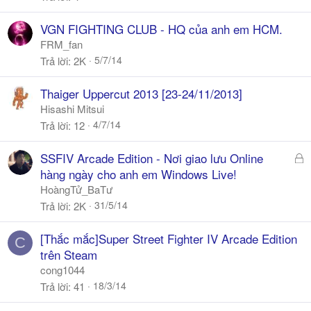
VGN FIGHTING CLUB - HQ của anh em HCM.
FRM_fan
5/7/14
Trả lời
2K
Thaiger Uppercut 2013 [23-24/11/2013]
Hisashi Mitsui
4/7/14
Trả lời
12
Đ
SSFIV Arcade Edition - Nơi giao lưu Online
ã
hàng ngày cho anh em Windows Live!
k
HoàngTử_BaTư
h
31/5/14
Trả lời
2K
ó
a
[Thắc mắc]Super Street Fighter IV Arcade Edition
C
trên Steam
cong1044
18/3/14
Trả lời
41