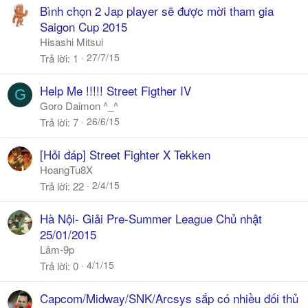
Bình chọn 2 Jap player sẽ được mời tham gia
Saigon Cup 2015
Hisashi Mitsui
27/7/15
Trả lời
1
Help Me !!!!! Street Figther IV
G
Goro Daimon ^_^
26/6/15
Trả lời
7
[Hỏi đáp] Street Fighter X Tekken
HoangTu8X
2/4/15
Trả lời
22
Hà Nội- Giải Pre-Summer League Chủ nhật
25/01/2015
Lâm-9p
4/1/15
Trả lời
0
Capcom/Midway/SNK/Arcsys sắp có nhiều đối thủ