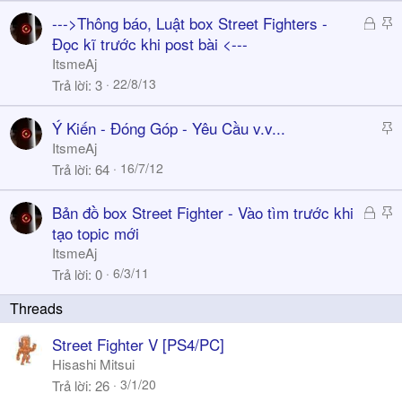
a
y
Đ
S
--->Thông báo, Luật box Street Fighters -
ã
t
Đọc kĩ trước khi post bài <---
k
i
ItsmeAj
h
c
22/8/13
Trả lời
3
ó
k
a
y
S
Ý Kiến - Đóng Góp - Yêu Cầu v.v...
t
ItsmeAj
i
16/7/12
Trả lời
64
c
k
Đ
S
Bản đồ box Street Fighter - Vào tìm trước khi
y
ã
t
tạo topic mới
k
i
ItsmeAj
h
c
6/3/11
Trả lời
0
ó
k
a
y
Street Fighter V [PS4/PC]
Hisashi Mitsui
3/1/20
Trả lời
26