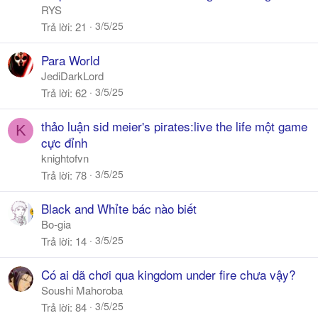
RYS
3/5/25
Trả lời
21
Para World
JediDarkLord
3/5/25
Trả lời
62
thảo luận sid meier's pirates:live the life một game
K
cực đỉnh
knightofvn
3/5/25
Trả lời
78
Black and Whỉte bác nào biết
Bo-gia
3/5/25
Trả lời
14
Có ai dã chơi qua kingdom under fire chưa vậy?
Soushi Mahoroba
3/5/25
Trả lời
84