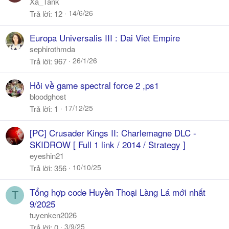
Xa_Tank
14/6/26
Trả lời
12
Europa Universalis III : Dai Viet Empire
sephirothmda
26/1/26
Trả lời
967
Hỏi về game spectral force 2 ,ps1
bloodghost
17/12/25
Trả lời
1
[PC] Crusader Kings II: Charlemagne DLC -
SKIDROW [ Full 1 link / 2014 / Strategy ]
eyeshin21
10/10/25
Trả lời
356
Tổng hợp code Huyền Thoại Làng Lá mới nhất
T
9/2025
tuyenken2026
3/9/25
Trả lời
0