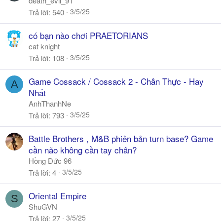
death_evil_91
3/5/25
Trả lời
540
có bạn nào chơi PRAETORIANS
cat knight
3/5/25
Trả lời
108
Game Cossack / Cossack 2 - Chân Thực - Hay
A
Nhất
AnhThanhNe
3/5/25
Trả lời
793
Battle Brothers , M&B phiên bản turn base? Game
cần não không cần tay chân?
Hồng Đức 96
3/5/25
Trả lời
4
Oriental Empire
S
ShuGVN
3/5/25
Trả lời
27