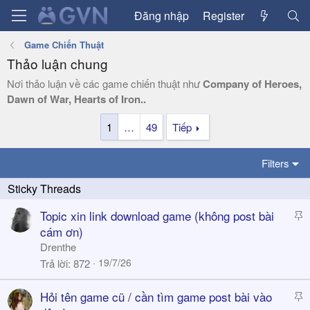
Đăng nhập
Register
Game Chiến Thuật
Thảo luận chung
Nơi thảo luận về các game chiến thuật như
Company of Heroes,
Dawn of War, Hearts of Iron..
1
…
49
Tiếp
Filters
S
Topic xin link download game (không post bài
t
cám ơn)
i
Drenthe
c
19/7/26
Trả lời
872
k
y
S
Hỏi tên game cũ / cần tìm game post bài vào