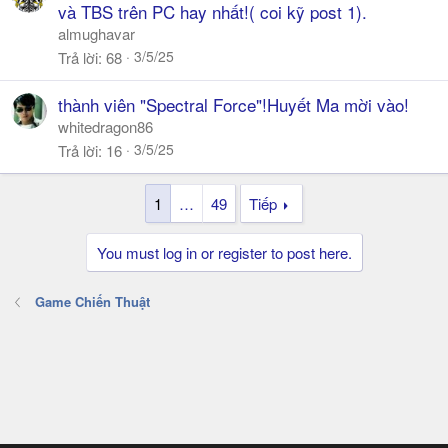
o
và TBS trên PC hay nhất!( coi kỹ post 1).
l
almughavar
l
3/5/25
Trả lời
68
thành viên "Spectral Force"!Huyết Ma mời vào!
whitedragon86
3/5/25
Trả lời
16
1
…
49
Tiếp
You must log in or register to post here.
Game Chiến Thuật