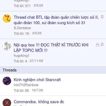
c
3/5/25
Trả lời
311
k
y
S
Thread chat BTL tập đoàn quân chiến lược số II,
t
quân đoàn 100, sư đoàn xung kích số 31
i
S.Dentatus
c
3/5/25
Trả lời
1K
k
y
Đ
S
Nội quy box !!! ĐỌC THẬT KĨ TRƯỚC KHI
ã
t
LẬP TOPIC MỚI !!!
k
i
hugoking1
h
c
27/11/09
Trả lời
4
ó
k
a
y
Kinh nghiệm chơi Starcraft
IntoTh3Rainbow
18/7/26
Trả lời
85
Commandos. không save đc
X