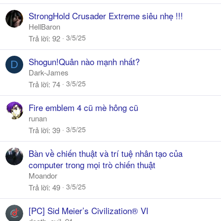
StrongHold Crusader Extreme siêu nhẹ !!!
HellBaron
3/5/25
Trả lời
92
Shogun!Quân nào mạnh nhất?
D
Dark-James
3/5/25
Trả lời
74
Fire emblem 4 cũ mè hông cũ
runan
3/5/25
Trả lời
39
Bàn về chiến thuật và trí tuệ nhân tạo của
computer trong mọi trò chiến thuật
Moandor
3/5/25
Trả lời
49
[PC] Sid Meier’s Civilization® VI