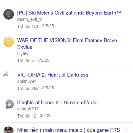
[PC] Sid Meier's Civilization®: Beyond Earth™
death_evil_91
3/5/25
Trả lời
101
WAR OF THE VISIONS: Final Fantasy Brave
Exvius
titytity
3/5/25
Trả lời
4
VICTORIA 2: Heart of Darkness
colithuyet
3/5/25
Trả lời
282
Knights of Honor 2 - 18 năm chờ đợi
vietanh797
3/5/25
Trả lời
12
P
Nhạc nền ( main menu music ) của game RTS