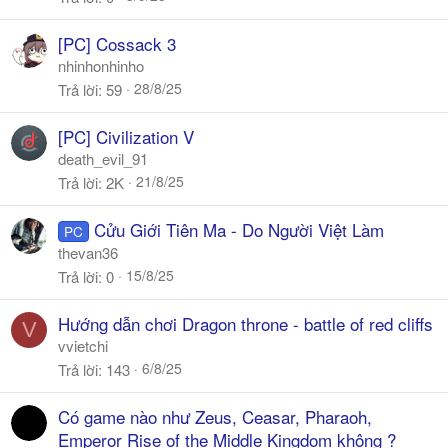
[PC] Cossack 3
nhinhonhinho
28/8/25
Trả lời
59
[PC] Civilization V
death_evil_91
21/8/25
Trả lời
2K
Cửu Giới Tiên Ma - Do Người Việt Làm
PC
thevan36
15/8/25
Trả lời
0
Hướng dẫn chơi Dragon throne - battle of red cliffs
V
vvietchi
6/8/25
Trả lời
143
Có game nào như Zeus, Ceasar, Pharaoh,
Emperor Rise of the Middle Kingdom không ?