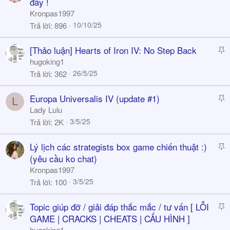
t
đây !
i
Kronpas1997
c
10/10/25
Trả lời
896
k
y
S
[Thảo luận] Hearts of Iron IV: No Step Back
t
hugoking1
i
26/5/25
Trả lời
362
c
k
S
Europa Universalis IV (update #1)
L
y
t
Lady Lulu
i
3/5/25
Trả lời
2K
c
k
S
Lý lịch các strategists box game chiến thuật :)
y
t
(yêu cầu ko chat)
i
Kronpas1997
c
3/5/25
Trả lời
100
k
y
S
Topic giúp đỡ / giải đáp thắc mắc / tư vấn [ LỖI
t
GAME | CRACKS | CHEATS | CẤU HÌNH ]
i
hugoking1