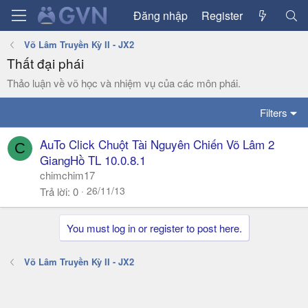
Đăng nhập
Register
Võ Lâm Truyền Kỳ II - JX2
Thất đại phái
Thảo luận về võ học và nhiệm vụ của các môn phái.
Filters
AuTo Click Chuột Tài Nguyên Chiến Võ Lâm 2
C
GiangHồ TL 10.0.8.1
chimchim17
26/11/13
Trả lời
0
You must log in or register to post here.
Võ Lâm Truyền Kỳ II - JX2