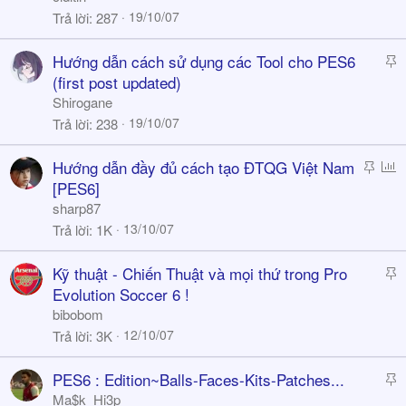
i
19/10/07
Trả lời
287
c
k
S
Hướng dẫn cách sử dụng các Tool cho PES6
y
t
(first post updated)
i
Shirogane
c
19/10/07
Trả lời
238
k
y
S
P
Hướng dẫn đầy đủ cách tạo ĐTQG Việt Nam
t
o
[PES6]
i
l
sharp87
c
l
13/10/07
Trả lời
1K
k
y
S
Kỹ thuật - Chiến Thuật và mọi thứ trong Pro
t
Evolution Soccer 6 !
i
bibobom
c
12/10/07
Trả lời
3K
k
y
S
PES6 : Edition~Balls-Faces-Kits-Patches...
t
Ma$k_Hi3p