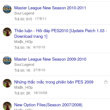
Master League New Season 2010-2011
Soul Legend
17/8/11
Trả lời
910
Thảo luận - Hỏi đáp PES2010 [Update Patch 1.03 -
Download trang 1]
Ma$k_Hi3p
6/10/10
Trả lời
1K
Master League New Season 2009-2010
Soul Legend
27/9/10
Trả lời
1K
Đ
Những thắc mắc trong phiên bản PES 2009
ã
Ma$k_Hi3p
k
18/10/09
Trả lời
2K
h
ó
New Option Files(Season 2007/2008)
a
Ma$k_Hi3p