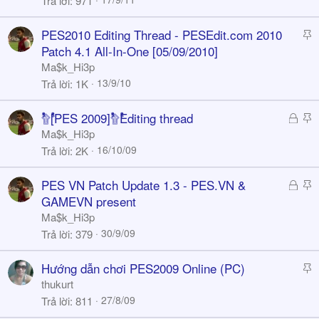
Trả lời
971
k
y
S
PES2010 Editing Thread - PESEdit.com 2010
t
Patch 4.1 All-In-One [05/09/2010]
i
Ma$k_Hi3p
c
13/9/10
Trả lời
1K
k
y
Đ
S
ﱢﱟﱞﱡ۩ﱡﱞﱟﱢَ[PES 2009]ﱢﱟﱞﱡ۩ﱡﱞﱟﱢَEditing thread
ã
t
Ma$k_Hi3p
k
i
16/10/09
Trả lời
2K
h
c
ó
k
Đ
S
PES VN Patch Update 1.3 - PES.VN &
a
y
ã
t
GAMEVN present
k
i
Ma$k_Hi3p
h
c
30/9/09
Trả lời
379
ó
k
a
y
S
Hướng dẫn chơi PES2009 Online (PC)
t
thukurt
i
27/8/09
Trả lời
811
c