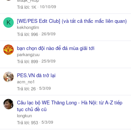
10/10/09
Trả lời
1K
[WE/PES Edit Club] (và tất cả thắc mắc liên quan)
K
kekhongtim
26/9/09
Trả lời
996
bạn chọn đội nào để đá mùa giải tới
parkangzuu
25/9/09
Trả lời
899
PES.VN đã trở lại
acm_no1
5/3/09
Trả lời
26
Câu lạc bộ WE Thăng Long - Hà Nội: từ A-Z tiếp
tục chủ đề cũ
longkun
5/3/09
Trả lời
953