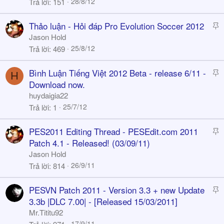
28/8/12
Trả lời
151
c
k
S
Thảo luận - Hỏi đáp Pro Evolution Soccer 2012
y
t
Jason Hold
i
25/8/12
Trả lời
469
c
k
S
Bình Luận Tiếng Việt 2012 Beta - release 6/11 -
H
y
t
Download now.
i
huydaigia22
c
25/7/12
Trả lời
1
k
y
S
PES2011 Editing Thread - PESEdit.com 2011
t
Patch 4.1 - Released! (03/09/11)
i
Jason Hold
c
26/9/11
Trả lời
814
k
y
S
PESVN Patch 2011 - Version 3.3 + new Update
t
3.3b |DLC 7.00| - [Released 15/03/2011]
i
Mr.Tititu92
c
17/9/11