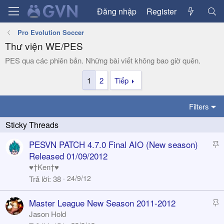
Đăng nhập
Register
Pro Evolution Soccer
Thư viện WE/PES
PES qua các phiên bản. Những bài viết không bao giờ quên.
1
2
Tiếp
Filters
S
PESVN PATCH 4.7.0 Final AIO (New season)
t
Released 01/09/2012
i
♥†Ken†♥
c
24/9/12
Trả lời
38
k
y
S
Master League New Season 2011-2012
t
Jason Hold
i