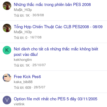
Những thắc mắc trong phiên bản PES 2008
Ma$k_Hi3p
30/9/08
Trả lời
1K
Tổng Hợp Chiến Thuật Các CLB PES2008 - 08/09
Ma$k_Hi3p
16/7/08
Trả lời
0
Nơi dành cho tất cả những thắc mắc không biết
K
post vào đâu!
kekhongtim
25/10/07
Trả lời
1K
Free Kick Pes6
kaka_bibi88
28/5/07
Trả lời
609
Option file mới nhất cho PES 5 đây 03/11/2005
V
vietlink