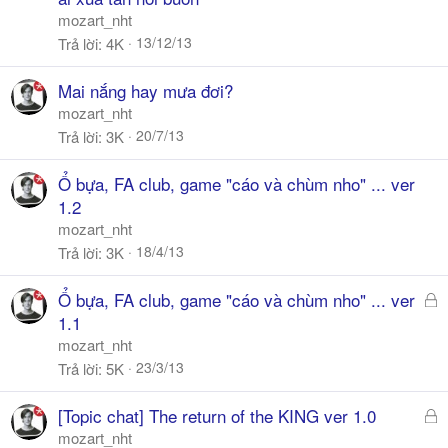
mozart_nht
13/12/13
Trả lời
4K
Mai nắng hay mưa đơi?
mozart_nht
20/7/13
Trả lời
3K
Ổ bựa, FA club, game "cáo và chùm nho" ... ver
1.2
mozart_nht
18/4/13
Trả lời
3K
Đ
Ổ bựa, FA club, game "cáo và chùm nho" ... ver
ã
1.1
k
mozart_nht
h
23/3/13
Trả lời
5K
ó
a
Đ
[Topic chat] The return of the KING ver 1.0
ã
mozart_nht