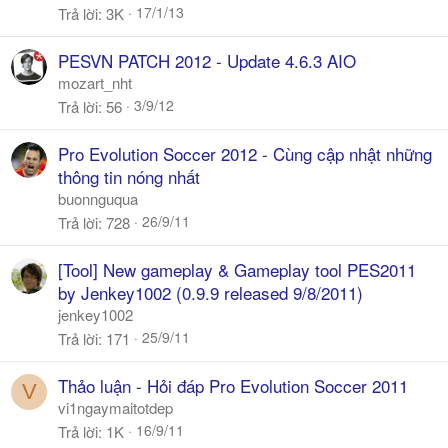
k
17/1/13
Trả lời
3K
h
ó
PESVN PATCH 2012 - Update 4.6.3 AIO
a
mozart_nht
3/9/12
Trả lời
56
Pro Evolution Soccer 2012 - Cùng cập nhật những
thông tin nóng nhất
buonnguqua
26/9/11
Trả lời
728
[Tool] New gameplay & Gameplay tool PES2011
by Jenkey1002 (0.9.9 released 9/8/2011)
jenkey1002
25/9/11
Trả lời
171
Thảo luận - Hỏi đáp Pro Evolution Soccer 2011
V
vi1ngaymaitotdep
16/9/11
Trả lời
1K