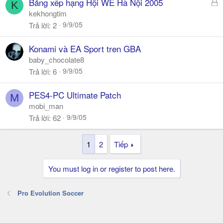
Đ
Bảng xếp hạng Hội WE Hà Nội 2005
K
ã
kekhongtim
k
9/9/05
Trả lời
2
h
ó
Konami và EA Sport tren GBA
a
baby_chocolate8
9/9/05
Trả lời
6
PES4-PC Ultimate Patch
M
mobi_man
9/9/05
Trả lời
62
1
2
Tiếp
You must log in or register to post here.
Pro Evolution Soccer