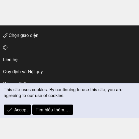
Chọn giao diện
Liên hệ
Quy định và Nội quy
Privacy Policy
This site uses cookies. By continuing to use this site, you are
agreeing to our use of cookies.
Trợ giúp
R
Accept
Tìm hiểu thêm.…
S
S