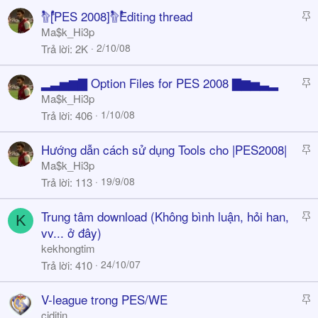
k
S
ﱢﱟﱞﱡ۩ﱡﱞﱟﱢَ[PES 2008]ﱢﱟﱞﱡ۩ﱡﱞﱟﱢَEditing thread
y
t
Ma$k_Hi3p
i
2/10/08
Trả lời
2K
c
k
S
▂▃▅▆▇ Option Files for PES 2008 ▇▆▅▃▂
y
t
Ma$k_Hi3p
i
1/10/08
Trả lời
406
c
k
S
Hướng dẫn cách sử dụng Tools cho |PES2008|
y
t
Ma$k_Hi3p
i
19/9/08
Trả lời
113
c
k
S
Trung tâm download (Không bình luận, hỏi han,
K
y
t
vv... ở đây)
i
kekhongtim
c
24/10/07
Trả lời
410
k
y
S
V-league trong PES/WE
t
ciditin