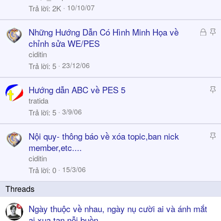
i
10/10/07
Trả lời
2K
c
k
Đ
S
Những Hướng Dẫn Có Hình Minh Họa về
y
ã
t
chỉnh sửa WE/PES
k
i
ciditin
h
c
23/12/06
Trả lời
5
ó
k
a
y
S
Hướng dẫn ABC về PES 5
t
tratida
i
3/9/06
Trả lời
5
c
k
S
Nội quy- thông báo về xóa topic,ban nick
y
t
member,etc....
i
ciditin
c
15/3/06
Trả lời
0
k
y
Ngày thuộc về nhau, ngày nụ cười ai và ánh mắt
ai xua tan nỗi buồn