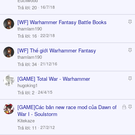
Eucliwood
c
16/7/18
Trả lời
20
k
y
S
[WF] Warhammer Fantasy Battle Books
t
thamlam190
i
22/2/18
Trả lời
16
c
k
S
[WF] Thế giới Warhammer Fantasy
y
t
thamlam190
i
21/12/16
Trả lời
34
c
k
S
[GAME] Total War - Warhammer
y
t
hugoking1
i
24/4/15
Trả lời
2
c
k
Đ
S
[GAME]Các bản new race mod của Dawn of
y
ã
t
War I - Soulstorm
k
i
Kitekaze
h
c
27/2/12
Trả lời
11
ó
k