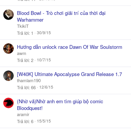
Blood Bowl - Trò chơi giải trí của thời đại
Warhammer
TkikiT
30/9/15
Trả lời
1
Hướng dẫn unlock race Dawn Of War Soulstorm
awm
10/7/15
Trả lời
2
[W40K] Ultimate Apocalypse Grand Release 1.7
thamlam190
12/6/15
Trả lời
66
(Nhờ vả)Nhờ anh em tìm giúp bộ comic
Bloodquest!
aramir
15/5/15
Trả lời
6