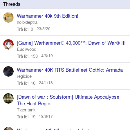
a
y
Warhammer 40k 9th Edition!
hoibideptrai
23/5/20
Trả lời
0
[Game] Warhammer® 40,000™: Dawn of War® III
Eucliwood
4/6/19
Trả lời
153
Warhammer 40K RTS Battlefleet Gothic: Armada
regicide
24/1/18
Trả lời
16
[Dawn of war : Soulstorm] Ultimate Apocalypse
The Hunt Begin
Tiger-tank
19/8/17
Trả lời
19