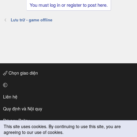
You must log in or register to post here.
Lưu trữ - game offline
Chọn giao diện
Liên hệ
Quy định và Nội quy
Privacy Policy
This site uses cookies. By continuing to use this site, you are
agreeing to our use of cookies.
Trợ giúp