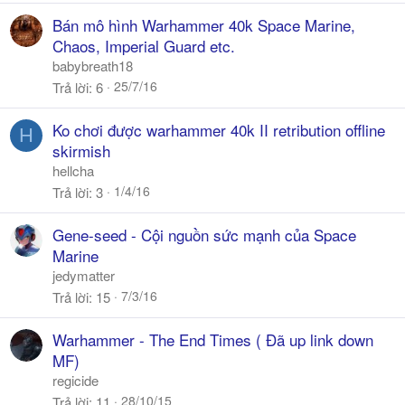
Bán mô hình Warhammer 40k Space Marine,
Chaos, Imperial Guard etc.
babybreath18
25/7/16
Trả lời
6
Ko chơi được warhammer 40k II retribution offline
H
skirmish
hellcha
1/4/16
Trả lời
3
Gene-seed - Cội nguồn sức mạnh của Space
Marine
jedymatter
7/3/16
Trả lời
15
Warhammer - The End Times ( Đã up link down
MF)
regicide
28/10/15
Trả lời
11