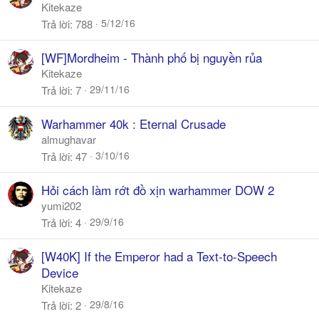
Kitekaze
5/12/16
Trả lời
788
[WF]Mordheim - Thành phố bị nguyền rủa
Kitekaze
29/11/16
Trả lời
7
Warhammer 40k : Eternal Crusade
almughavar
3/10/16
Trả lời
47
Hỏi cách làm rớt đồ xịn warhammer DOW 2
yumi202
29/9/16
Trả lời
4
[W40K] If the Emperor had a Text-to-Speech
Device
Kitekaze
29/8/16
Trả lời
2