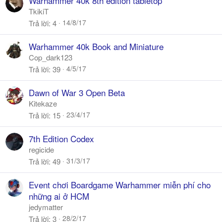
Warhammer 40k 8th edition tabletop
TkikiT
14/8/17
Trả lời
4
Warhammer 40k Book and Miniature
Cop_dark123
4/5/17
Trả lời
39
Dawn of War 3 Open Beta
Kitekaze
23/4/17
Trả lời
15
7th Edition Codex
regicide
31/3/17
Trả lời
49
Event chơi Boardgame Warhammer miễn phí cho
những ai ở HCM
jedymatter
28/2/17
Trả lời
3