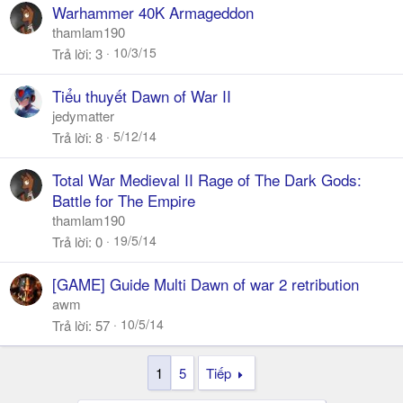
Warhammer 40K Armageddon
thamlam190
10/3/15
Trả lời
3
Tiểu thuyết Dawn of War II
jedymatter
5/12/14
Trả lời
8
Total War Medieval II Rage of The Dark Gods:
Battle for The Empire
thamlam190
19/5/14
Trả lời
0
[GAME] Guide Multi Dawn of war 2 retribution
awm
10/5/14
Trả lời
57
1
5
Tiếp