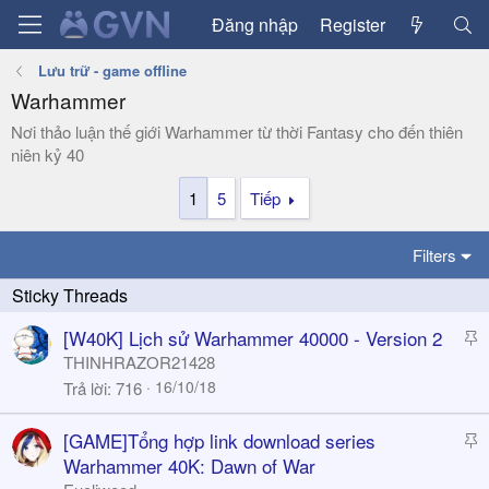
Đăng nhập
Register
Lưu trữ - game offline
Warhammer
Nơi thảo luận thế giới Warhammer từ thời Fantasy cho đến thiên
niên kỷ 40
1
5
Tiếp
Filters
S
[W40K] Lịch sử Warhammer 40000 - Version 2
t
THINHRAZOR21428
i
16/10/18
Trả lời
716
c
k
S
[GAME]Tổng hợp link download series
y
t
Warhammer 40K: Dawn of War
i