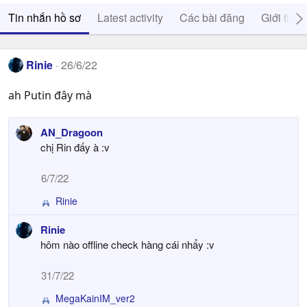
Tin nhắn hồ sơ
Latest activity
Các bài đăng
Giới thiệ
Rinie
26/6/22
ah Putin đây mà
AN_Dragoon
chị Rin đấy à :v
6/7/22
Rinie
R
e
Rinie
a
hôm nào offline check hàng cái nhẩy :v
c
t
i
31/7/22
o
n
MegaKainIM_ver2
R