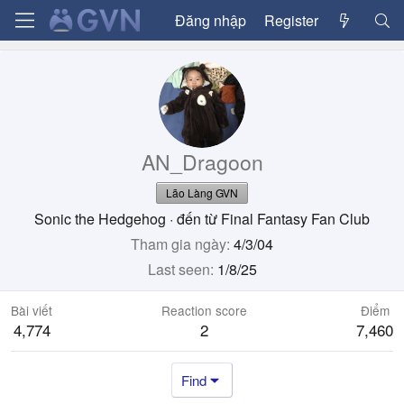
Đăng nhập
Register
AN_Dragoon
Lão Làng GVN
Sonic the Hedgehog
·
đến từ
Final Fantasy Fan Club
Tham gia ngày
4/3/04
Last seen
1/8/25
Bài viết
Reaction score
Điểm
4,774
2
7,460
Find