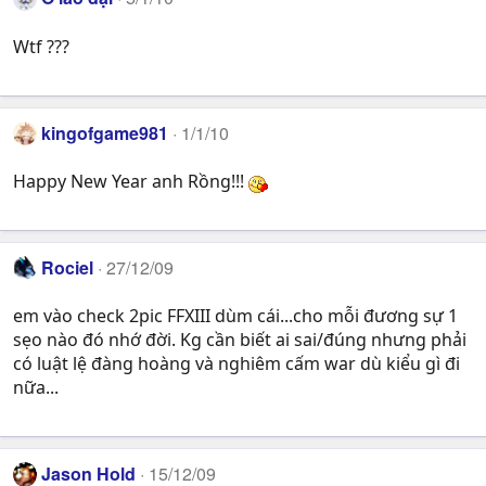
Wtf ???
kingofgame981
1/1/10
Happy New Year anh Rồng!!!
Rociel
27/12/09
em vào check 2pic FFXIII dùm cái...cho mỗi đương sự 1
sẹo nào đó nhớ đời. Kg cần biết ai sai/đúng nhưng phải
có luật lệ đàng hoàng và nghiêm cấm war dù kiểu gì đi
nữa...
Jason Hold
15/12/09