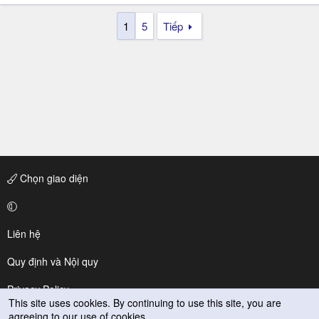
1
5
Tiếp
Chọn giao diện
Liên hệ
Quy định và Nội quy
Privacy Policy
This site uses cookies. By continuing to use this site, you are
agreeing to our use of cookies.
Trợ giúp