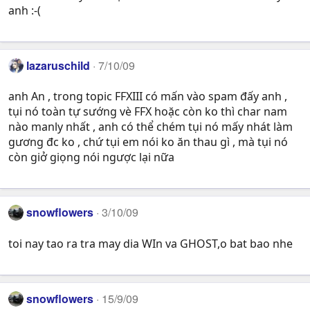
anh :-(
lazaruschild
7/10/09
anh An , trong topic FFXIII có mấn vào spam đấy anh ,
tụi nó toàn tự sướng vè FFX hoặc còn ko thì char nam
nào manly nhất , anh có thể chém tụi nó mấy nhát làm
gương đc ko , chứ tụi em nói ko ăn thau gì , mà tụi nó
còn giở giọng nói ngược lại nữa
snowflowers
3/10/09
toi nay tao ra tra may dia WIn va GHOST,o bat bao nhe
snowflowers
15/9/09