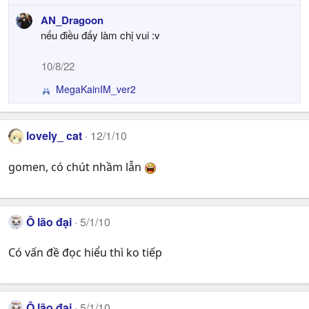
s
e
:
AN_Dragoon
a
nếu điều đấy làm chị vui :v
c
t
i
10/8/22
o
n
MegaKainIM_ver2
R
s
e
:
a
c
lovely_ cat
12/1/10
t
i
gomen, có chút nhầm lẫn
o
n
s
:
Ô lão đại
5/1/10
Có vấn đề đọc hiểu thì ko tiếp
Ô lão đại
5/1/10