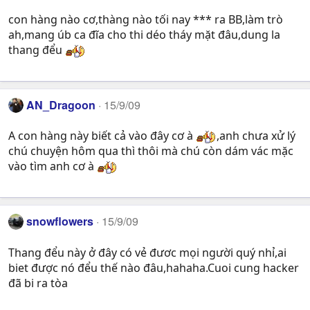
con hàng nào cơ,thàng nào tối nay *** ra BB,làm trò
ah,mang úb ca đĩa cho thi déo tháy mặt đâu,dung la
thang đểu
AN_Dragoon
15/9/09
A con hàng này biết cả vào đây cơ à
,anh chưa xử lý
chú chuyện hôm qua thì thôi mà chú còn dám vác mặc
vào tìm anh cơ à
snowflowers
15/9/09
Thang đểu này ở đây có vẻ đươc mọi người quý nhỉ,ai
biet được nó đểu thế nào đâu,hahaha.Cuoi cung hacker
đã bi ra tòa