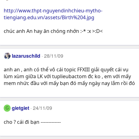
http://www.thpt-nguyendinhchieu-mytho-
tiengiang.edu.vn/assets/Birth%204.jpg
chúc anh An hay ăn chóng nhớn :-* :x >:D<
lazaruschild
28/11/09
anh an , anh có thể vô cái topic FFXIII giải quyết cái vụ
lùm xùm giữa LK với tuplieubactom đc ko , em với mấy
mem nhức đầu với mấy bạn đó mấy ngày nay lắm rồi đó
gietgiet
24/11/09
G
cho ? cái đi bạn -------------