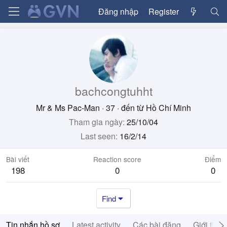
Đăng nhập
Register
bachcongtuhht
Mr & Ms Pac-Man
·
37
·
đến từ
Hồ Chí Minh
Tham gia ngày
25/10/04
Last seen
16/2/14
Bài viết
Reaction score
Điểm
198
0
0
Find
Tin nhắn hồ sơ
Latest activity
Các bài đăng
Giới thiệ