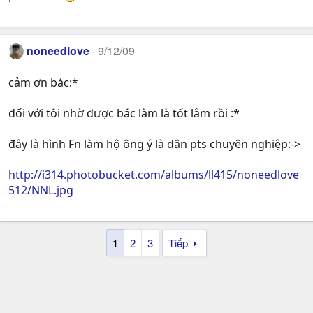
noneedlove
9/12/09
cảm ơn bác:*
đối với tôi nhờ được bác làm là tốt lắm rồi :*
đây là hình Fn làm hộ ông ý là dân pts chuyên nghiệp:->
http://i314.photobucket.com/albums/ll415/noneedlove
512/NNL.jpg
1
2
3
Tiếp