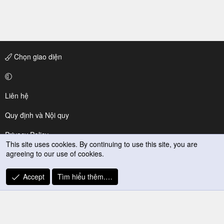
Chọn giao diện
Liên hệ
Quy định và Nội quy
Privacy Policy
This site uses cookies. By continuing to use this site, you are
agreeing to our use of cookies.
Trợ giúp
R
Accept
Tìm hiểu thêm.…
S
S