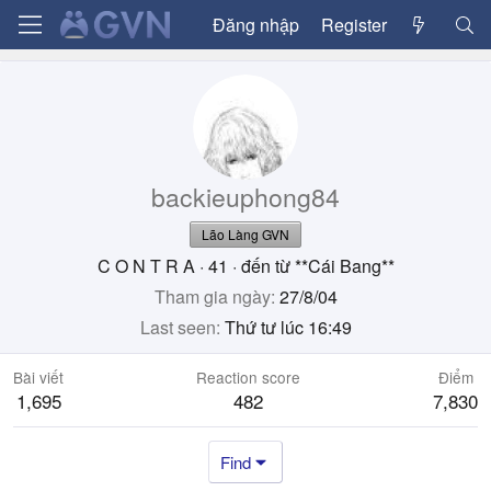
Đăng nhập
Register
backieuphong84
Lão Làng GVN
C O N T R A
·
41
·
đến từ
**Cái Bang**
Tham gia ngày
27/8/04
Last seen
Thứ tư lúc 16:49
Bài viết
Reaction score
Điểm
1,695
482
7,830
Find