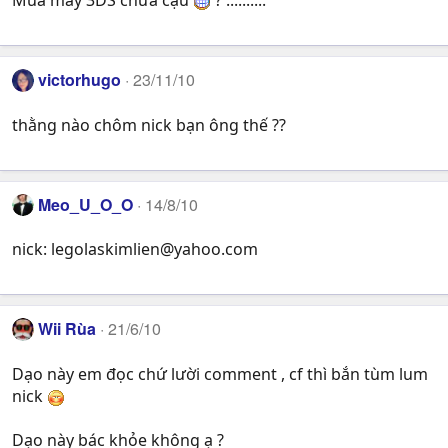
Mua máy 3DS chưa cậu
? ..........
victorhugo
23/11/10
thằng nào chôm nick bạn ông thế ??
Meo_U_O_O
14/8/10
nick:
legolaskimlien@yahoo.com
Wii Rùa
21/6/10
Dạo này em đọc chứ lười comment , cf thì bắn tùm lum
nick
Dạo này bác khỏe không ạ ?