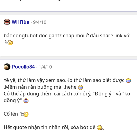
Wii Rùa
9/4/10
bác congtubot đọc gantz chap mới ở đâu share link với
Pocollo84
1/4/10
Yê yê, thử làm vậy xem sao.Ko thử làm sao biết được
.Mềm nắn rắn buông mà ..hehe
Có thể áp dụng thêm cái cách tớ nói ý, "Đồng ý " và "ko
đồng ý"
Cố lên
Hết quote nhận tin nhắn rồi, xóa bớt đê