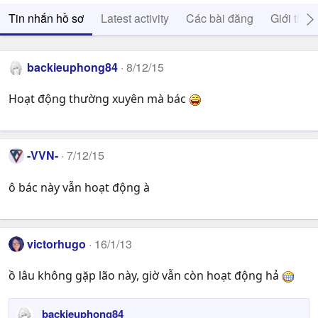
Tin nhắn hồ sơ
Latest activity
Các bài đăng
Giới thiệ
backieuphong84
8/12/15
Hoạt động thường xuyên mà bác
-VVN-
7/12/15
ô bác này vẫn hoạt động à
victorhugo
16/1/13
ồ lâu không gặp lão này, giờ vẫn còn hoạt động hả
backieuphong84