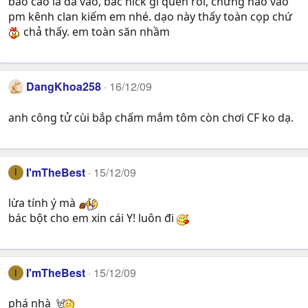
báo cáo là đã vào, bác nick gì quên rồi, chừng nào vào
pm kênh clan kiếm em nhé. dạo này thấy toàn cọp chứ
chả thấy. em toàn săn nhầm
DangKhoa258
16/12/09
anh công tử cùi bắp chấm mắm tôm còn chơi CF ko dạ.
I'mTheBest
15/12/09
I
lừa tính ý mà
bác bột cho em xin cái Y! luôn đi
I'mTheBest
15/12/09
I
phá nhà