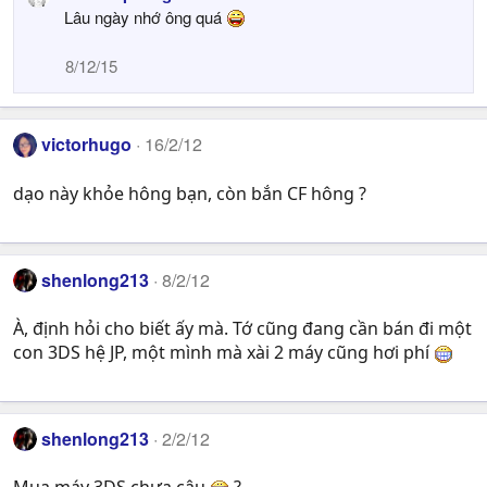
Lâu ngày nhớ ông quá
8/12/15
victorhugo
16/2/12
dạo này khỏe hông bạn, còn bắn CF hông ?
shenlong213
8/2/12
À, định hỏi cho biết ấy mà. Tớ cũng đang cần bán đi một
con 3DS hệ JP, một mình mà xài 2 máy cũng hơi phí
shenlong213
2/2/12