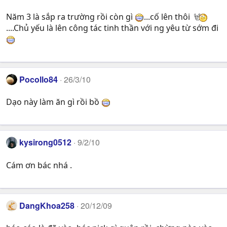
Năm 3 là sắp ra trường rồi còn gì
...cố lên thôi
....Chủ yếu là lên công tác tinh thần với ng yêu từ sớm đi
Pocollo84
26/3/10
Dạo này làm ăn gì rồi bồ
kysirong0512
9/2/10
Cám ơn bác nhá .
DangKhoa258
20/12/09