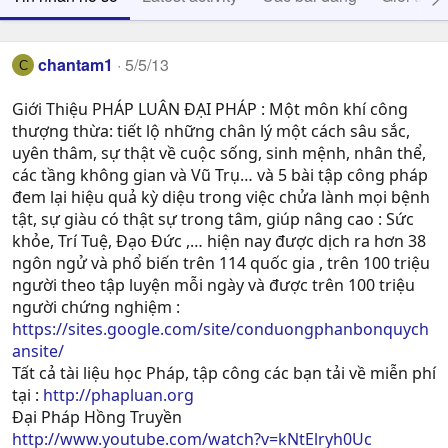
chantam1
5/5/13
C
Giới Thiệu PHÁP LUÂN ĐẠI PHÁP : Một môn khí công
thượng thừa: tiết lộ những chân lý một cách sâu sắc,
uyên thâm, sự thật về cuộc sống, sinh mệnh, nhân thể,
các tầng không gian và Vũ Trụ… và 5 bài tập công pháp
đem lại hiệu quả kỳ diệu trong việc chửa lành mọi bệnh
tật, sự giàu có thật sự trong tâm, giúp nâng cao : Sức
khỏe, Trí Tuệ, Ðạo Ðức ,… hiện nay được dịch ra hơn 38
ngôn ngử và phổ biến trên 114 quốc gia , trên 100 triệu
người theo tập luyện mỗi ngày và được trên 100 triệu
người chứng nghiệm :
https://sites.google.com/site/conduongphanbonquych
ansite/
Tất cả tài liệu học Pháp, tập công các bạn tải về miễn phí
tại :
http://phapluan.org
Đại Pháp Hồng Truyền
http://www.youtube.com/watch?v=kNtElryh0Uc