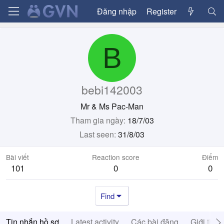
Đăng nhập
Register
B
bebi142003
Mr & Ms Pac-Man
Tham gia ngày
18/7/03
Last seen
31/8/03
Bài viết
Reaction score
Điểm
101
0
0
Find
Tin nhắn hồ sơ
Latest activity
Các bài đăng
Giới thiệ