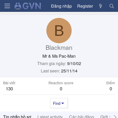
Đăng nhập
Register
B
Blackman
Mr & Ms Pac-Man
Tham gia ngày
9/10/02
Last seen
25/11/14
Bài viết
Reaction score
Điểm
130
0
0
Find
Tin nhắn hồ sơ
Latest activity
Các bài đăng
Giới thiệ