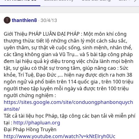
thanthien8
30/4/13
T
Giới Thiệu PHÁP LUÂN ĐẠI PHÁP : Một môn khí công
thượng thừa: tiết lộ những chân lý một cách sâu sắc,
uyên thâm, sự thật về cuộc sống, sinh mệnh, nhân thể,
các tầng không gian và Vũ Trụ… và 5 bài tập công pháp
đem lại hiệu quả kỳ diệu trong việc chửa lành mọi bệnh
tật, sự giàu có thật sự trong tâm, giúp nâng cao : Sức
khỏe, Trí Tuệ, Ðạo Ðức ,… hiện nay được dịch ra hơn 38
ngôn ngử và phổ biến trên 114 quốc gia , trên 100 triệu
người theo tập luyện mỗi ngày và được trên 100 triệu
người chứng nghiệm :
https://sites.google.com/site/conduongphanbonquych
ansite/
Tất cả tài liệu học Pháp, tập công các bạn tải về miễn phí
tại :
http://phapluan.org
Đại Pháp Hồng Truyền
http://www.youtube.com/watch?v=kNtElryh0Uc