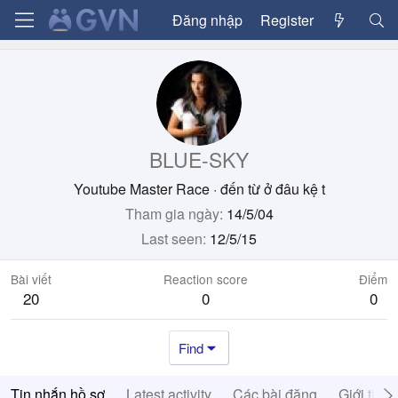
Đăng nhập
Register
BLUE-SKY
Youtube Master Race
·
đến từ
ở đâu kệ t
Tham gia ngày
14/5/04
Last seen
12/5/15
Bài viết
Reaction score
Điểm
20
0
0
Find
Tin nhắn hồ sơ
Latest activity
Các bài đăng
Giới thiệ