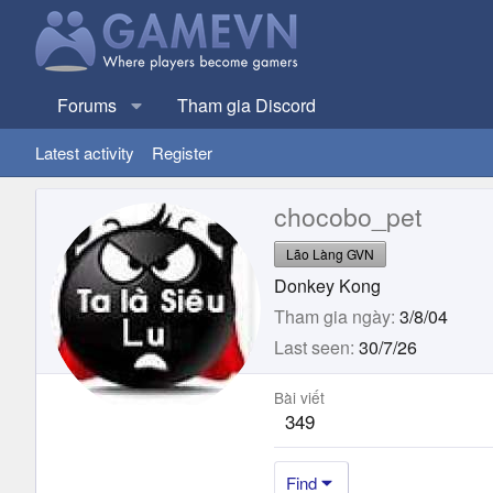
Forums
Tham gia Discord
Latest activity
Register
chocobo_pet
Lão Làng GVN
Donkey Kong
Tham gia ngày
3/8/04
Last seen
30/7/26
Bài viết
349
Find