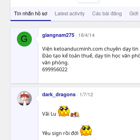
Tin nhắn hồ sơ
Latest activity
Các bài đăng
Giới 
giangnam275
18/4/14
G
Viện ketoanducminh.com chuyên dạy tin h
Đào tạo kế toán thuế, dạy tin học văn ph
văn phòng.
699956022
dark_dragons
1/7/12
Vãi Lu
Yêu sign rồi đới