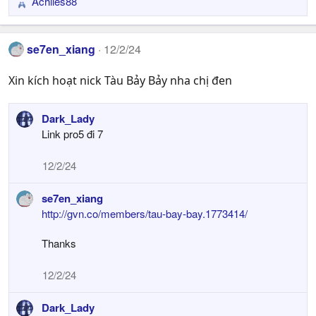
Achiles88
R
e
a
se7en_xiang
12/2/24
c
t
Xin kích hoạt nick Tàu Bảy Bảy nha chị đen
i
o
n
Dark_Lady
s
Link pro5 đi 7
:
12/2/24
se7en_xiang
http://gvn.co/members/tau-bay-bay.1773414/
Thanks
12/2/24
Dark_Lady