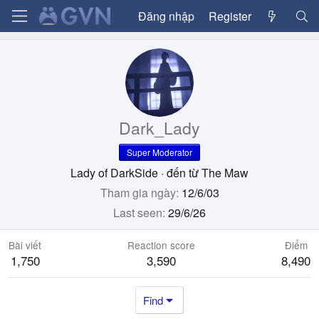
Đăng nhập
Register
Dark_Lady
Super Moderator
Lady of DarkSide
·
đến từ
The Maw
Tham gia ngày
12/6/03
Last seen
29/6/26
Bài viết
Reaction score
Điểm
1,750
3,590
8,490
Find