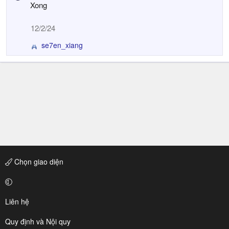
Xong
12/2/24
se7en_xiang
R
e
a
c
t
i
o
n
s
:
Chọn giao diện
Liên hệ
Quy định và Nội quy