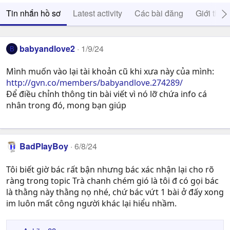
Tin nhắn hồ sơ
Latest activity
Các bài đăng
Giới thiệ
babyandlove2
1/9/24
B
Mình muốn vào lại tài khoản cũ khi xưa này của mình:
http://gvn.co/members/babyandlove.274289/
Để điều chỉnh thông tin bài viết vì nó lỡ chứa info cá
nhân trong đó, mong bạn giúp
BadPlayBoy
6/8/24
Tôi biết giờ bác rất bận nhưng bác xác nhận lại cho rõ
ràng trong topic Trà chanh chém gió là tôi đ có gọi bác
là thằng này thằng nọ nhé, chứ bác vứt 1 bài ở đấy xong
im luôn mất công người khác lại hiểu nhầm.