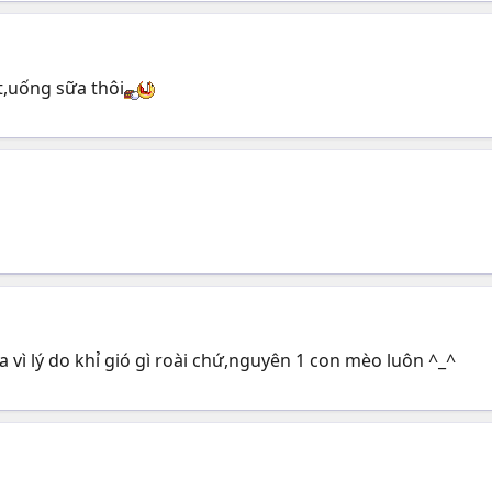
t,uống sữa thôi
 vì lý do khỉ gió gì roài chứ,nguyên 1 con mèo luôn ^_^