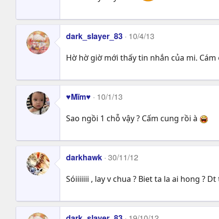
dark_slayer_83
10/4/13
Hờ hờ giờ mới thấy tin nhắn của mi. Cám
♥Mĩm♥
10/1/13
Sao ngồi 1 chỗ vậy ? Cấm cung rồi à
darkhawk
30/11/12
Sóiiiiiii , lay v chua ? Biet ta la ai hong 
dark_slayer_83
19/10/12