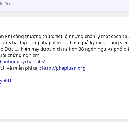
thiệu
 khí công thượng thừa: tiết lộ những chân lý một cách sâu
 và 5 bài tập công pháp đem lại hiệu quả kỳ diệu trong việc
ạo Ðức ,… hiện nay được dịch ra hơn 38 ngôn ngử và phổ biế
gười chứng nghiệm :
phanbonquychansite/
tải về miễn phí tại :
http://phapluan.org
ryh0Uc