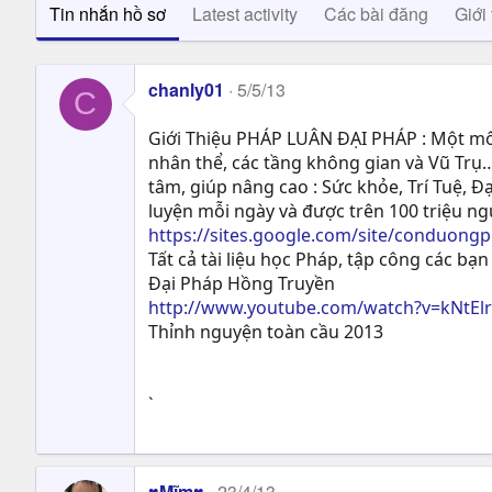
Tin nhắn hồ sơ
Latest activity
Các bài đăng
Giới 
chanly01
5/5/13
C
Giới Thiệu PHÁP LUÂN ĐẠI PHÁP : Một môn
nhân thể, các tầng không gian và Vũ Trụ…
tâm, giúp nâng cao : Sức khỏe, Trí Tuệ, Ð
luyện mỗi ngày và được trên 100 triệu n
https://sites.google.com/site/conduong
Tất cả tài liệu học Pháp, tập công các bạn 
Đại Pháp Hồng Truyền
http://www.youtube.com/watch?v=kNtEl
Thỉnh nguyện toàn cầu 2013
`
♥Mĩm♥
23/4/13