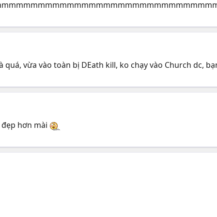
mmmmmmmmmmmmmmmmmmmmmmmmmmmmmmmm
quá, vừa vào toàn bị DEath kill, ko chạy vào Church dc, bạn
au đẹp hơn mài