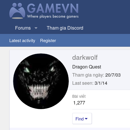
Forums
Tham gia Discord
Latest activity
Register
darkwolf
Dragon Quest
Tham gia ngày
20/7/03
Last seen
3/1/14
Bài viết
1,277
Find