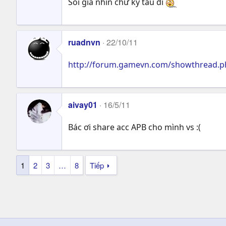
Sói già nhìn chữ ký tau đi
ruadnvn
22/10/11
http://forum.gamevn.com/showthread.p
aivay01
16/5/11
Bác ơi share acc APB cho mình vs :(
1
2
3
…
8
Tiếp