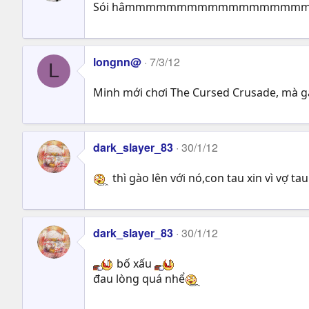
Sói hâmmmmmmmmmmmmmmm
longnn@
7/3/12
L
Minh mới chơi The Cursed Crusade, mà gà 
dark_slayer_83
30/1/12
thì gào lên với nó,con tau xin vì vợ t
dark_slayer_83
30/1/12
bố xấu
đau lòng quá nhể