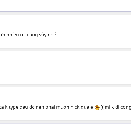
 ơn nhiều mi cũng vậy nhé
? Dt ta k type dau dc nen phai muon nick dua e
(( mi k di con