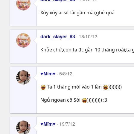
Xùy xùy ai sít lài gần mài,ghê quá
dark_slayer_83
18/10/12
Khỏe chứ,con ta đc gần 10 tháng roài,ta
♥Mĩm♥
5/8/12
Ta 1 tháng mới vào 1 lần
)))))))))
Ngủ ngoan cô Sói
)))))))))) :3
♥Mĩm♥
19/7/12