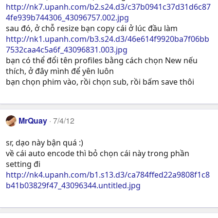
http://nk7.upanh.com/b2.s24.d3/c37b0941c37d31d6c87
4fe939b744306_43096757.002.jpg
sau đó, ở chỗ resize bạn copy cái ở lúc đầu làm
http://nk1.upanh.com/b3.s24.d3/46e614f9920ba7f06bb
7532caa4c5a6f_43096831.003.jpg
bạn có thể đổi tên profiles bằng cách chọn New nếu
thích, ở đây mình để yên luôn
bạn chọn phim vào, rồi chọn sub, rồi bấm save thôi
MrQuay
7/4/12
sr, dạo này bận quá :)
về cái auto encode thì bỏ chọn cái này trong phần
setting đi
http://nk4.upanh.com/b1.s13.d3/ca784ffed22a9808f1c8
b41b03829f47_43096344.untitled.jpg