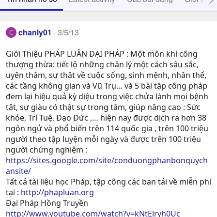
chanly01
3/5/13
C
Giới Thiệu PHÁP LUÂN ĐẠI PHÁP : Một môn khí công
thượng thừa: tiết lộ những chân lý một cách sâu sắc,
uyên thâm, sự thật về cuộc sống, sinh mệnh, nhân thể,
các tầng không gian và Vũ Trụ… và 5 bài tập công pháp
đem lại hiệu quả kỳ diệu trong việc chửa lành mọi bệnh
tật, sự giàu có thật sự trong tâm, giúp nâng cao : Sức
khỏe, Trí Tuệ, Ðạo Ðức ,… hiện nay được dịch ra hơn 38
ngôn ngử và phổ biến trên 114 quốc gia , trên 100 triệu
người theo tập luyện mỗi ngày và được trên 100 triệu
người chứng nghiệm :
https://sites.google.com/site/conduongphanbonquych
ansite/
Tất cả tài liệu học Pháp, tập công các bạn tải về miễn phí
tại :
http://phapluan.org
Đại Pháp Hồng Truyền
http://www.youtube.com/watch?v=kNtElryh0Uc