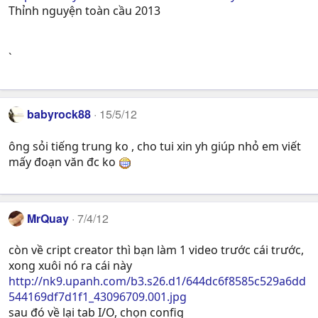
Thỉnh nguyện toàn cầu 2013
`
babyrock88
15/5/12
ông sỏi tiếng trung ko , cho tui xin yh giúp nhỏ em viết
mấy đoạn văn đc ko
MrQuay
7/4/12
còn về cript creator thì bạn làm 1 video trước cái trước,
xong xuôi nó ra cái này
http://nk9.upanh.com/b3.s26.d1/644dc6f8585c529a6dd
544169df7d1f1_43096709.001.jpg
sau đó về lại tab I/O, chọn config