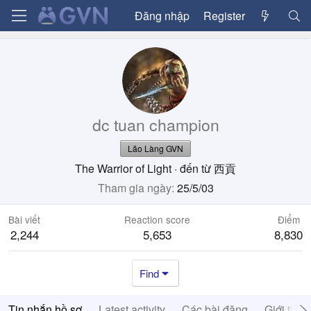
Đăng nhập
Register
dc tuan champion
Lão Làng GVN
The Warrior of Light
·
đến từ
西貢
Tham gia ngày
25/5/03
Bài viết
Reaction score
Điểm
2,244
5,653
8,830
Find
Tin nhắn hồ sơ
Latest activity
Các bài đăng
Giới thiệ