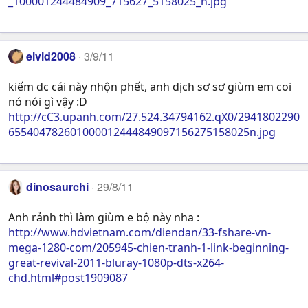
_100001244484909_715627_5158025_n.jpg
elvid2008
3/9/11
kiếm dc cái này nhộn phết, anh dịch sơ sơ giùm em coi
nó nói gì vậy :D
http://cC3.upanh.com/27.524.34794162.qX0/2941802290
655404782601000012444849097156275158025n.jpg
dinosaurchi
29/8/11
Anh rảnh thì làm giùm e bộ này nha :
http://www.hdvietnam.com/diendan/33-fshare-vn-
mega-1280-com/205945-chien-tranh-1-link-beginning-
great-revival-2011-bluray-1080p-dts-x264-
chd.html#post1909087