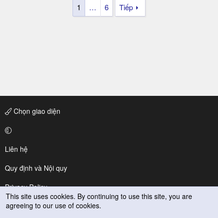
1
…
6
Tiếp
Chọn giao diện
Liên hệ
Quy định và Nội quy
Privacy Policy
This site uses cookies. By continuing to use this site, you are
agreeing to our use of cookies.
Trợ giúp