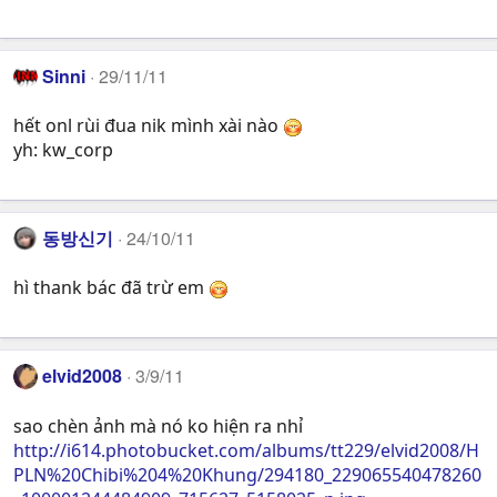
Sinni
29/11/11
hết onl rùi đua nik mình xài nào
yh: kw_corp
동방신기
24/10/11
hì thank bác đã trừ em
elvid2008
3/9/11
sao chèn ảnh mà nó ko hiện ra nhỉ
http://i614.photobucket.com/albums/tt229/elvid2008/H
PLN%20Chibi%204%20Khung/294180_229065540478260