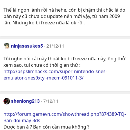
Thế là ngon lành rồi há hehe, còn bị chậm thì chắc là do
bản này cũ chưa dc update nên mới vậy, từ năm 2009
lận. Nhưng ko bị freeze nữa là ok rồi.
ninjasasukes5
21/12/11
Tôi nghe nói cái này thoát ko bị freeze nữa này, ông thử
xem sao, tui chưa có thời gian thử :
http://pspslimhacks.com/super-nintendo-snes-
emulator-snes9xtyl-mecm-091011-3/
shenlong213
7/12/11
http://forum.gamevn.com/showthread.php?874389-TQ-
Ban-doi-may-3ds
Được bạn à ? Bạn còn cần mua không ?