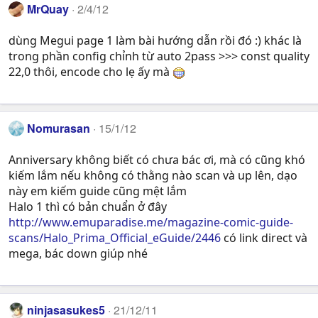
MrQuay
2/4/12
dùng Megui page 1 làm bài hướng dẫn rồi đó :) khác là
trong phần config chỉnh từ auto 2pass >>> const quality
22,0 thôi, encode cho lẹ ấy mà
Nomurasan
15/1/12
Anniversary không biết có chưa bác ơi, mà có cũng khó
kiếm lắm nếu không có thằng nào scan và up lên, dạo
này em kiếm guide cũng mệt lắm
Halo 1 thì có bản chuẩn ở đây
http://www.emuparadise.me/magazine-comic-guide-
scans/Halo_Prima_Official_eGuide/2446
có link direct và
mega, bác down giúp nhé
ninjasasukes5
21/12/11