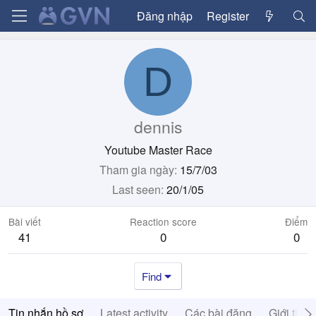
Đăng nhập
Register
D
dennis
Youtube Master Race
Tham gia ngày
15/7/03
Last seen
20/1/05
Bài viết
Reaction score
Điểm
41
0
0
Find
Tin nhắn hồ sơ
Latest activity
Các bài đăng
Giới thiệ