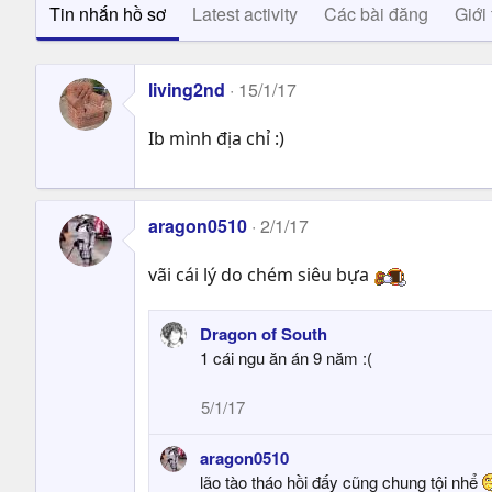
Tin nhắn hồ sơ
Latest activity
Các bài đăng
Giới 
living2nd
15/1/17
Ib mình địa chỉ :)
aragon0510
2/1/17
vãi cái lý do chém siêu bựa
Dragon of South
1 cái ngu ăn án 9 năm :(
5/1/17
aragon0510
lão tào tháo hồi đấy cũng chung tội nhể