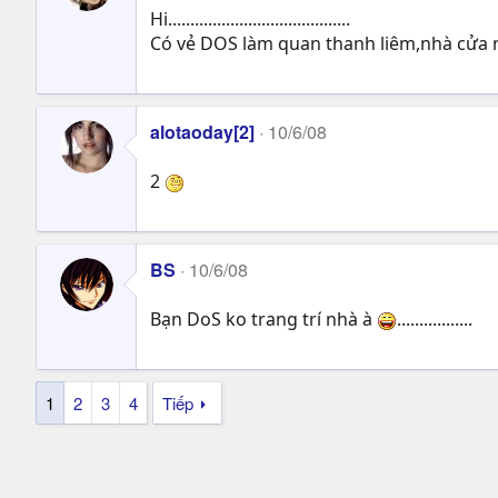
Hi.........................................
Có vẻ DOS làm quan thanh liêm,nhà cửa 
alotaoday[2]
10/6/08
2
BS
10/6/08
Bạn DoS ko trang trí nhà à
.................
1
2
3
4
Tiếp