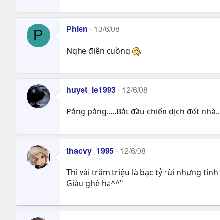
Phien
13/6/08
P
Nghe điên cuồng
huyet_le1993
12/6/08
Pằng pằng.....Bắt đầu chiến dịch đốt nhà....
thaovy_1995
12/6/08
Thì vài trăm triệu là bạc tỷ rùi nhưng tín
Giàu ghê ha^^"