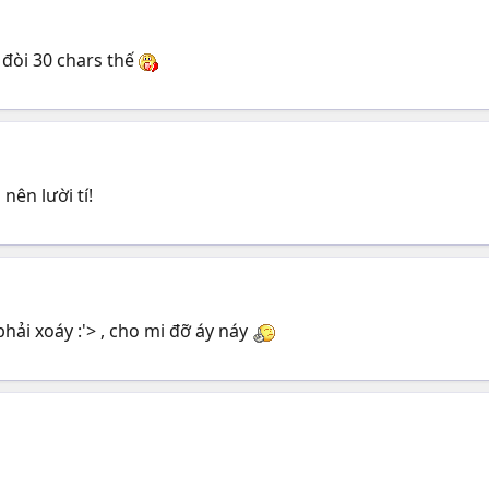
 đòi 30 chars thế
ên lười tí!
hải xoáy :'> , cho mi đỡ áy náy