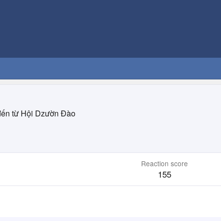
đến từ
Hội Dzườn Đào
Reaction score
155