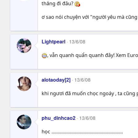
thăng đi đâu?
ơ sao nói chuyện với "người yêu mà cũng
Lightpearl
13/6/08
, vẫn quanh quẩn quanh đây! Xem Euro n
alotaoday[2]
13/6/08
khi ngươi đã muốn chọc ngoáy , ta cũng p
phu_dinhcao2
13/6/08
học ..........................................................