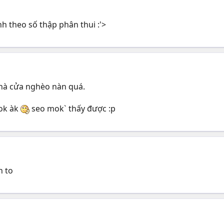
ính theo số thập phân thui :'>
hà cửa nghèo nàn quá.
hok àk
seo mok` thấy được :p
n to