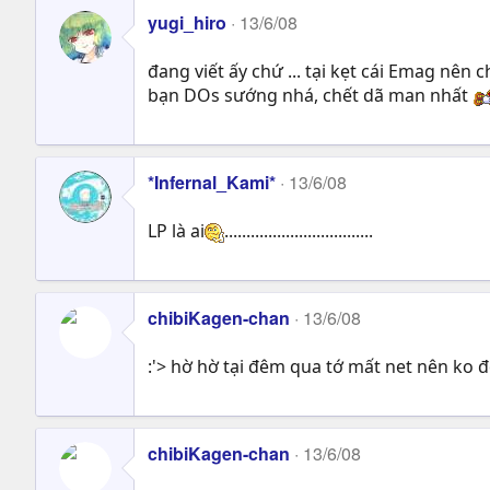
yugi_hiro
13/6/08
đang viết ấy chứ ... tại kẹt cái Emag nên c
bạn DOs sướng nhá, chết dã man nhất
*Infernal_Kami*
13/6/08
LP là ai
..................................
chibiKagen-chan
13/6/08
:'> hờ hờ tại đêm qua tớ mất net nên ko
chibiKagen-chan
13/6/08