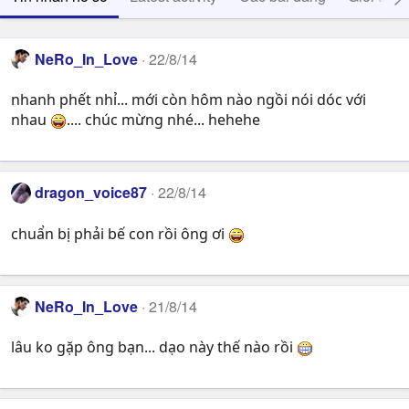
NeRo_In_Love
22/8/14
nhanh phết nhỉ... mới còn hôm nào ngồi nói dóc với
nhau
.... chúc mừng nhé... hehehe
dragon_voice87
22/8/14
chuẩn bị phải bế con rồi ông ơi
NeRo_In_Love
21/8/14
lâu ko gặp ông bạn... dạo này thế nào rồi