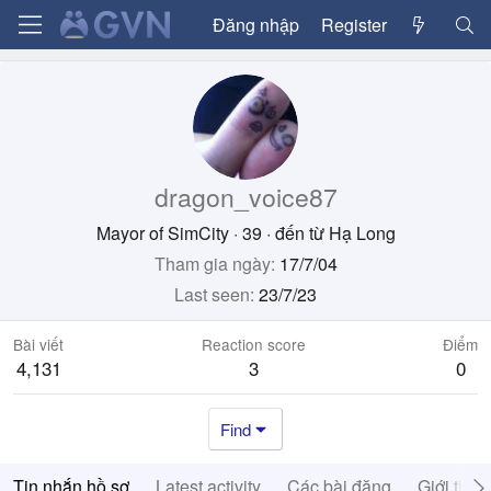
Đăng nhập
Register
dragon_voice87
Mayor of SimCity
·
39
·
đến từ
Hạ Long
Tham gia ngày
17/7/04
Last seen
23/7/23
Bài viết
Reaction score
Điểm
4,131
3
0
Find
Tin nhắn hồ sơ
Latest activity
Các bài đăng
Giới thiệ