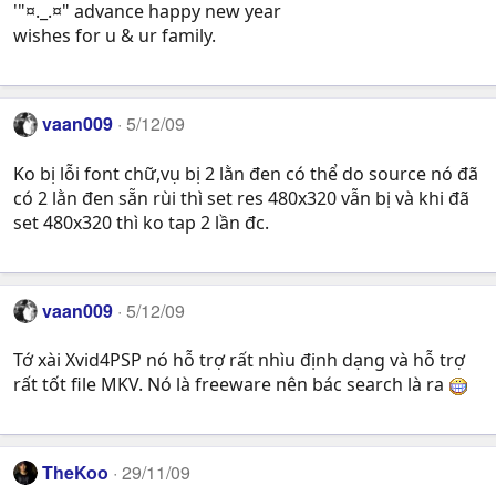
'"¤._.¤" advance happy new year
wishes for u & ur family.
vaan009
5/12/09
Ko bị lỗi font chữ,vụ bị 2 lằn đen có thể do source nó đã
có 2 lằn đen sẵn rùi thì set res 480x320 vẫn bị và khi đã
set 480x320 thì ko tap 2 lần đc.
vaan009
5/12/09
Tớ xài Xvid4PSP nó hỗ trợ rất nhìu định dạng và hỗ trợ
rất tốt file MKV. Nó là freeware nên bác search là ra
TheKoo
29/11/09