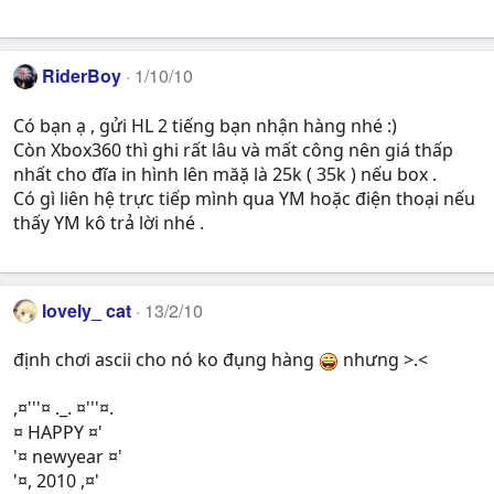
RiderBoy
1/10/10
Có bạn ạ , gửi HL 2 tiếng bạn nhận hàng nhé :)
Còn Xbox360 thì ghi rất lâu và mất công nên giá thấp
nhất cho đĩa in hình lên măặ là 25k ( 35k ) nếu box .
Có gì liên hệ trực tiếp mình qua YM hoặc điện thoại nếu
thấy YM kô trả lời nhé .
lovely_ cat
13/2/10
định chơi ascii cho nó ko đụng hàng
nhưng >.<
,¤'''¤ ._. ¤'''¤.
¤ HAPPY ¤'
'¤ newyear ¤'
'¤, 2010 ,¤'