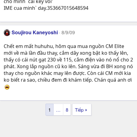
cho minh` cai key voi'
IME cua minh` day.353667015648594
Soujirou Kaneyoshi
8/9/09
Chết em mất huhuhu, hôm qua mua nguồn CM Elite
mới về mà lần đầu thay, cắm dây xong bật ko thấy lên,
thấy có cái nút gạt 230 về 115, cắm điện vào nó nổ cho 2
phát. Xong lắp nguồn cũ ko lên. Sáng vừa đi BH xong nó
thay cho nguồn khác may lên được. Còn cái CM mới kia
ko biết ra sao, chiều đem đi khám tiếp. Chán quá anh ơi
1
…
8
Tiếp