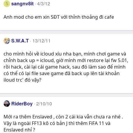
sangnv8it
4/3/12
S
Anh mod cho em xin SĐT với thỉnh thoảng đi cafe
S.W.A.T
13/12/11
cho mình hỏi về icloud xíu nha bạn, mình chơi game và
chỉnh back up = icloud, giờ mình mới restore lại fw 5.01,
rồi hack, cài lại cái game hack, sau đó làm sao để mình
có thể có lại file save game đã back up lên tài khoản
iloud trc' đó vậy?
RiderBoy
2/10/10
Mới ra thêm Enslaved , còn 2 cái kia vẫn chưa ra nhé .
Vậy là ngoài FF13 kô có bản J thì thêm FiFA 11 và
Enslaved nhỉ ?