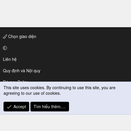
Chọn giao diện
Liên hệ
Quy định và Nội quy
Privacy Policy
This site uses cookies. By continuing to use this site, you are
agreeing to our use of cookies.
Trợ giúp
R
Accept
Tìm hiểu thêm.…
S
S