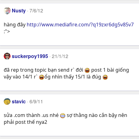
Nusty
7/6/12
hàng đây
http://www.mediafire.com/?q19zxr6dg5v85v7
:">
suckerpoy1995
21/1/12
đã rep trong topic bạn send r` đới
post 1 bài giống
vậy vào 14/1 r`
ổg nhìn thấy 15/1 là đúg
stavic
6/9/11
sửa .com thành .us nhé
sợ thằng nào cắn bậy nên
phải post thế nya2