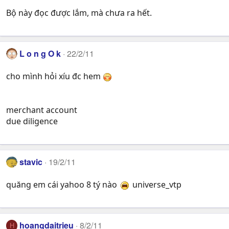
Bộ này đọc được lắm, mà chưa ra hết.
L o n g O k
22/2/11
cho mình hỏi xíu đc hem
merchant account
due diligence
stavic
19/2/11
quăng em cái yahoo 8 tý nào
universe_vtp
hoangdaitrieu
8/2/11
H