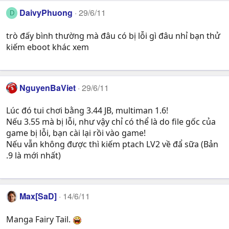
DaivyPhuong
29/6/11
D
trò đấy bình thường mà đâu có bị lỗi gì đâu nhỉ bạn thử
kiếm eboot khác xem
NguyenBaViet
29/6/11
Lúc đó tui chơi bằng 3.44 JB, multiman 1.6!
Nếu 3.55 mà bị lỗi, như vậy chỉ có thể là do file gốc của
game bị lỗi, bạn cài lại rồi vào game!
Nếu vẫn không được thì kiếm ptach LV2 về đẩ sữa (Bản
.9 là mới nhất)
Max[SaD]
14/6/11
Manga Fairy Tail.