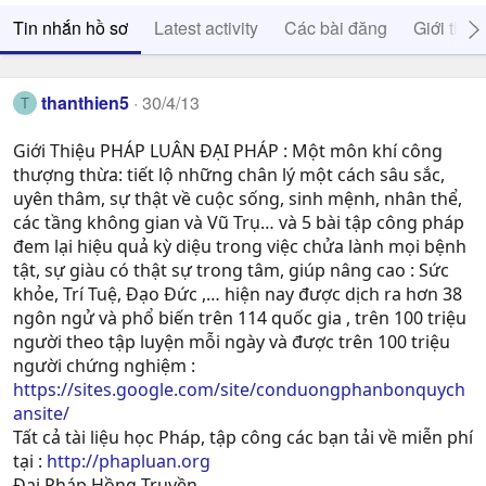
Tin nhắn hồ sơ
Latest activity
Các bài đăng
Giới thiệ
thanthien5
30/4/13
T
Giới Thiệu PHÁP LUÂN ĐẠI PHÁP : Một môn khí công
thượng thừa: tiết lộ những chân lý một cách sâu sắc,
uyên thâm, sự thật về cuộc sống, sinh mệnh, nhân thể,
các tầng không gian và Vũ Trụ… và 5 bài tập công pháp
đem lại hiệu quả kỳ diệu trong việc chửa lành mọi bệnh
tật, sự giàu có thật sự trong tâm, giúp nâng cao : Sức
khỏe, Trí Tuệ, Ðạo Ðức ,… hiện nay được dịch ra hơn 38
ngôn ngử và phổ biến trên 114 quốc gia , trên 100 triệu
người theo tập luyện mỗi ngày và được trên 100 triệu
người chứng nghiệm :
https://sites.google.com/site/conduongphanbonquych
ansite/
Tất cả tài liệu học Pháp, tập công các bạn tải về miễn phí
tại :
http://phapluan.org
Đại Pháp Hồng Truyền