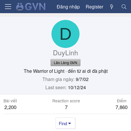
Đăng nhập
Register
D
DuyLinh
Lão Làng GVN
The Warrior of Light
·
đến từ
ai di đà phật
Tham gia ngày
9/7/02
Last seen
10/12/24
Bài viết
Reaction score
Điểm
2,200
7
7,860
Find