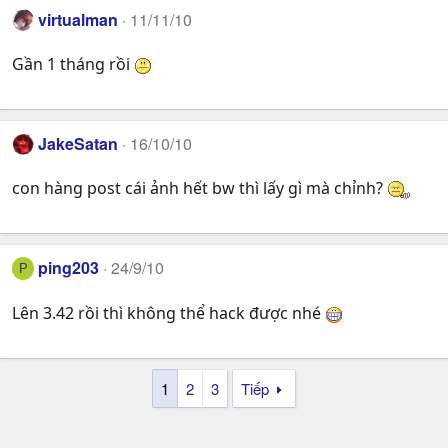
virtualman
11/11/10
Gần 1 tháng rồi
JakeSatan
16/10/10
con hàng post cái ảnh hết bw thì lấy gì mà chỉnh?
ping203
24/9/10
P
Lên 3.42 rồi thì không thể hack được nhé
1
2
3
Tiếp