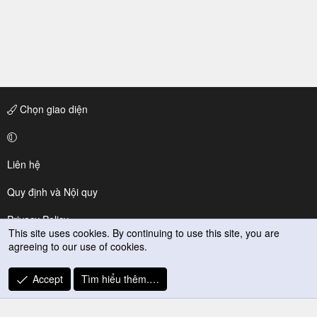
Chọn giao diện
Liên hệ
Quy định và Nội quy
Privacy Policy
This site uses cookies. By continuing to use this site, you are
agreeing to our use of cookies.
Trợ giúp
R
Accept
Tìm hiểu thêm.…
S
S