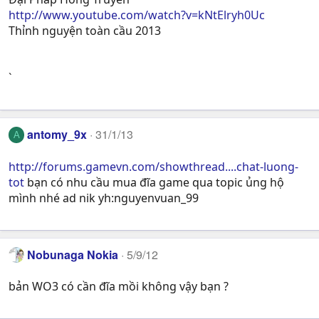
http://www.youtube.com/watch?v=kNtElryh0Uc
Thỉnh nguyện toàn cầu 2013
`
antomy_9x
31/1/13
A
http://forums.gamevn.com/showthread....chat-luong-
tot
bạn có nhu cầu mua đĩa game qua topic ủng hộ
mình nhé ad nik yh:nguyenvuan_99
Nobunaga Nokia
5/9/12
bản WO3 có cần đĩa mồi không vậy bạn ?