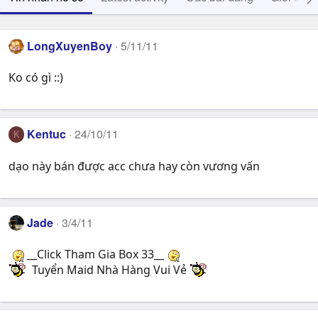
LongXuyenBoy
5/11/11
Ko có gì ::)
Kentuc
24/10/11
K
dạo này bán được acc chưa hay còn vương vấn
Jade
3/4/11
__Click Tham Gia Box 33__
Tuyển Maid Nhà Hàng Vui Vẻ