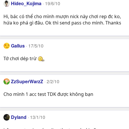
Hideo_Kojima
19/6/10
Hi, bác có thể cho mình mượn nick này chơi rep đc ko,
hứa ko phá gì đâu. Ok thì send pass cho mình. Thanks
Gallus
17/5/10
Tớ chơi dép trừ
ZzSuperWarzZ
2/2/10
Cho mình 1 acc test TDK được không bạn
Dyland
13/1/10