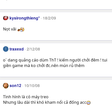
kysirongthieng*
18/2/09
Nọt vãi
traxexd
2/12/08
T
o` dang quảng cáo dùm ThT ! kiếm người chởi đêm ! tui
giền game mà ko chởi đc.nên mún rủ thêm
son12
10/10/08
Tình hình là có máy treo
Nhưng lâu dài thì khó kham nổi cả đống acc