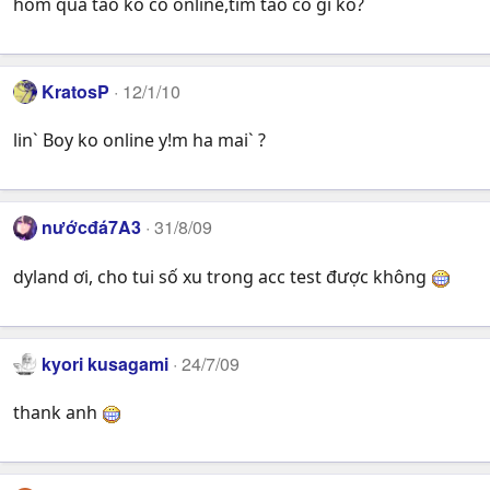
hôm qua tao ko có online,tìm tao có gì ko?
KratosP
12/1/10
lin` Boy ko online y!m ha mai` ?
nướcđá7A3
31/8/09
dyland ơi, cho tui số xu trong acc test được không
kyori kusagami
24/7/09
thank anh