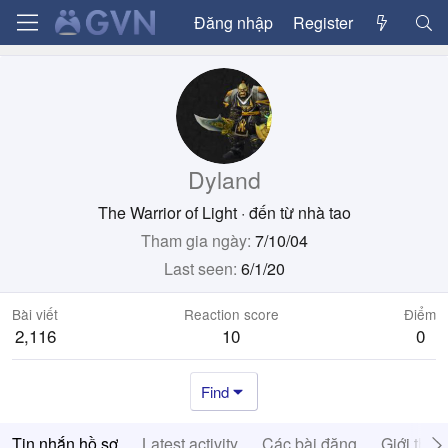
Đăng nhập
Register
Dyland
The Warrior of Light
·
đến từ
nhà tao
Tham gia ngày
7/10/04
Last seen
6/1/20
Bài viết
Reaction score
Điểm
2,116
10
0
Find
Tin nhắn hồ sơ
Latest activity
Các bài đăng
Giới thiệ