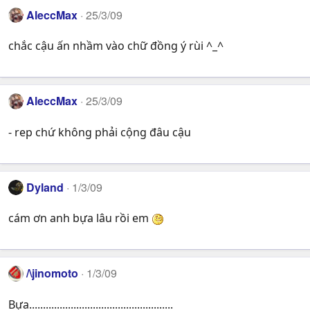
AleccMax
25/3/09
chắc cậu ấn nhầm vào chữ đồng ý rùi ^_^
AleccMax
25/3/09
- rep chứ không phải cộng đâu cậu
Dyland
1/3/09
cám ơn anh bựa lâu rồi em
/\jinomoto
1/3/09
Bựa....................................................