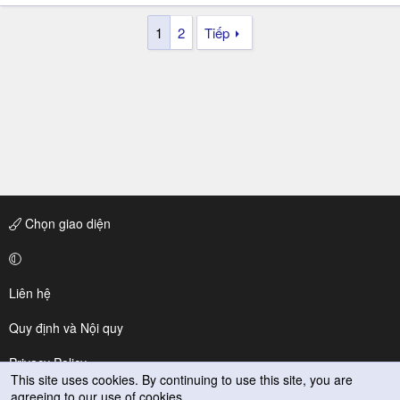
1
2
Tiếp
Chọn giao diện
Liên hệ
Quy định và Nội quy
Privacy Policy
This site uses cookies. By continuing to use this site, you are
agreeing to our use of cookies.
Trợ giúp