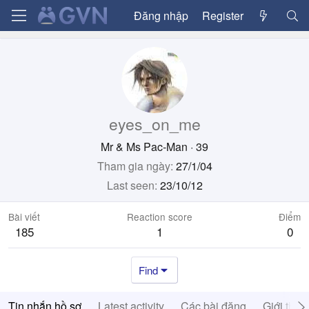
Đăng nhập
Register
eyes_on_me
Mr & Ms Pac-Man
·
39
Tham gia ngày
27/1/04
Last seen
23/10/12
Bài viết
Reaction score
Điểm
185
1
0
Find
Tin nhắn hồ sơ
Latest activity
Các bài đăng
Giới thiệ