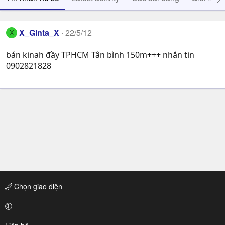
X_Ginta_X
22/5/12
X
bán kinah đầy TPHCM Tân bình 150m+++ nhắn tin
0902821828
Chọn giao diện