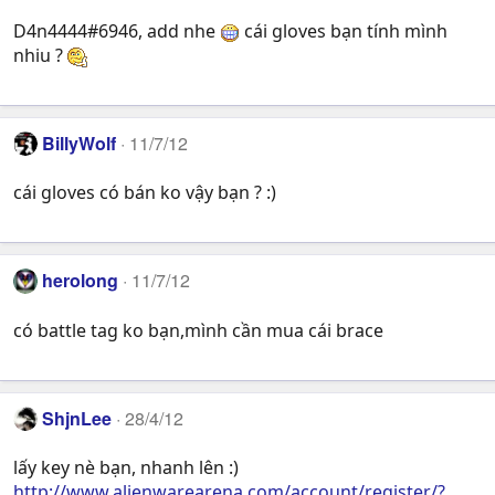
D4n4444#6946, add nhe
cái gloves bạn tính mình
nhiu ?
BillyWolf
11/7/12
cái gloves có bán ko vậy bạn ? :)
herolong
11/7/12
có battle tag ko bạn,mình cần mua cái brace
ShjnLee
28/4/12
lấy key nè bạn, nhanh lên :)
http://www.alienwarearena.com/account/register/?