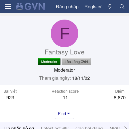
Đăng nhập
Register
F
Fantasy Love
Moderator
Lão Làng GVN
Moderator
Tham gia ngày
18/11/02
Bài viết
Reaction score
Điểm
923
11
8,670
Find
Tin nhắn hồ sơ
Latest activity
Các bài đăng
Giới thiệ