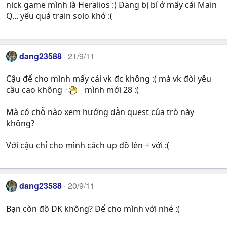
nick game mình là Heralios :) Đang bị bí ở mấy cái Main
Q... yếu quá train solo khó :(
dang23588
21/9/11
Cậu để cho mình mấy cái vk đc không :( mà vk đòi yêu
cầu cao không
mình mới 28 :(
Mà có chỗ nào xem hướng dẫn quest của trò này
không?
Với cậu chỉ cho mình cách up đồ lên + với :(
dang23588
20/9/11
Bạn còn đồ DK không? Để cho mình với nhé :(