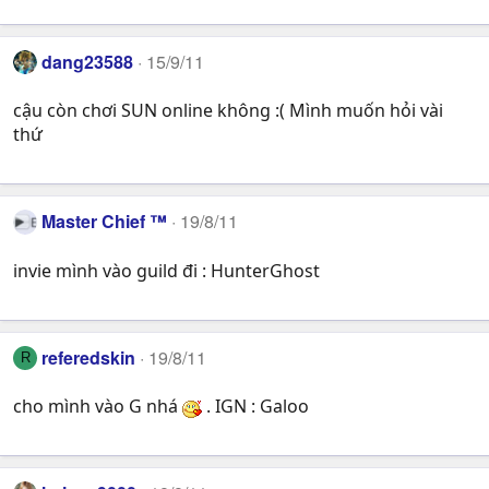
dang23588
15/9/11
cậu còn chơi SUN online không :( Mình muốn hỏi vài
thứ
Master Chief ™
19/8/11
invie mình vào guild đi : HunterGhost
referedskin
19/8/11
R
cho mình vào G nhá
. IGN : Galoo