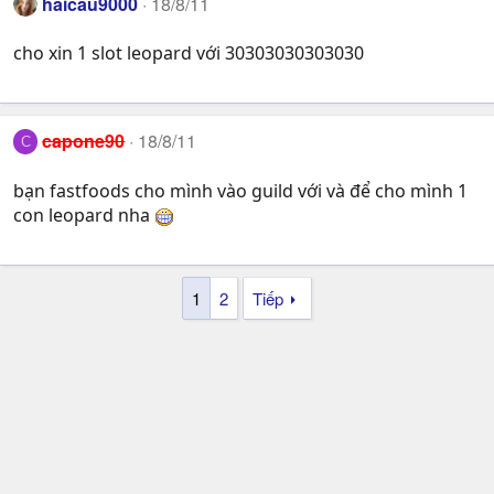
haicau9000
18/8/11
cho xin 1 slot leopard với 30303030303030
capone90
18/8/11
C
bạn fastfoods cho mình vào guild với và để cho mình 1
con leopard nha
1
2
Tiếp