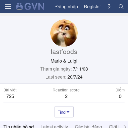
Đăng nhập
Register
fastfoods
Mario & Luigi
Tham gia ngày
7/11/03
Last seen
20/7/24
Bài viết
Reaction score
Điểm
725
2
0
Find
Tin nhắn hồ sơ
Latest activity
Các bài đăng
Giới thiệ