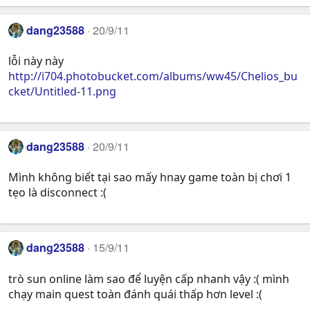
dang23588
20/9/11
lỗi này này
http://i704.photobucket.com/albums/ww45/Chelios_bu
cket/Untitled-11.png
dang23588
20/9/11
Mình không biết tại sao mấy hnay game toàn bị chơi 1
tẹo là disconnect :(
dang23588
15/9/11
trò sun online làm sao để luyện cấp nhanh vậy :( mình
chạy main quest toàn đánh quái thấp hơn level :(