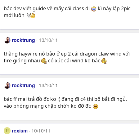
bác dev viết guide về mấy cái class đi
kì này lập 2pic
mới luôn
rocktrung
13/10/11
thằng haywire nó bảo ở ep 2 cái dragon claw wind với
fire giống nhau
có xúc cái wind ko bác
rocktrung
13/10/11
bác ff mai trả đồ đc ko :( đang đi c4 thì bố bắt đi ngủ,
vào phòng mạng chập chờn ko đỡ đc
rexism
10/10/11
R