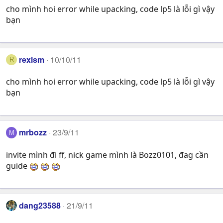
cho mình hoi error while upacking, code lp5 là lỗi gì vậy
bạn
rexism
10/10/11
R
cho mình hoi error while upacking, code lp5 là lỗi gì vậy
bạn
mrbozz
23/9/11
M
invite mình đi ff, nick game mình là Bozz0101, đag cần
guide
dang23588
21/9/11