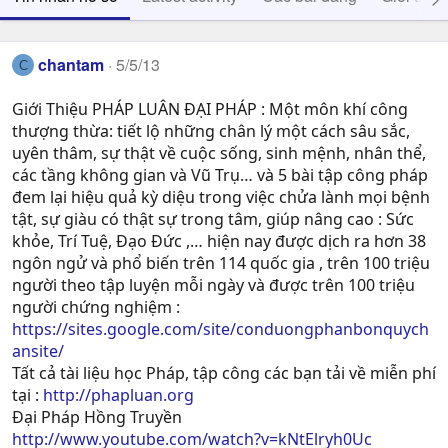
chantam
5/5/13
C
Giới Thiệu PHÁP LUÂN ĐẠI PHÁP : Một môn khí công
thượng thừa: tiết lộ những chân lý một cách sâu sắc,
uyên thâm, sự thật về cuộc sống, sinh mệnh, nhân thể,
các tầng không gian và Vũ Trụ… và 5 bài tập công pháp
đem lại hiệu quả kỳ diệu trong việc chửa lành mọi bệnh
tật, sự giàu có thật sự trong tâm, giúp nâng cao : Sức
khỏe, Trí Tuệ, Ðạo Ðức ,… hiện nay được dịch ra hơn 38
ngôn ngử và phổ biến trên 114 quốc gia , trên 100 triệu
người theo tập luyện mỗi ngày và được trên 100 triệu
người chứng nghiệm :
https://sites.google.com/site/conduongphanbonquych
ansite/
Tất cả tài liệu học Pháp, tập công các bạn tải về miễn phí
tại :
http://phapluan.org
Đại Pháp Hồng Truyền
http://www.youtube.com/watch?v=kNtElryh0Uc