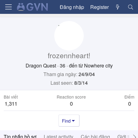
Đăng nhập
Register
frozennheart!
Dragon Quest
·
36
·
đến từ
Nowhere city
Tham gia ngày
24/9/04
Last seen
8/3/14
Bài viết
Reaction score
Điểm
1,311
0
0
Find
Tin nhắn hồ sơ
Latest activity
Các bài đăng
Giới thiệ