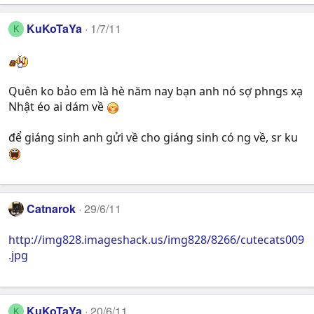
KuKoTaYa
1/7/11
K
Quên ko bảo em là hè năm nay bạn anh nó sợ phngs xạ
Nhật éo ai dám về
để giáng sinh anh gửi về cho giáng sinh có ng về, sr ku
Catnarok
29/6/11
http://img828.imageshack.us/img828/8266/cutecats009
.jpg
KuKoTaYa
20/6/11
K