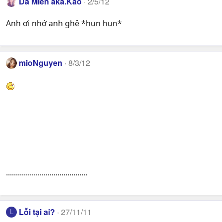
Dã Miên aka.Káo
2/5/12
c
t
Anh ơi nhớ anh ghê *hun hun*
i
o
n
s
mioNguyen
8/3/12
:
.........................................
Lỗi tại ai?
27/11/11
L