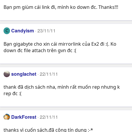
Bạn pm giùm cái link đi, mình ko down đc. Thanks!!!
Candyism
23/11/11
C
Bạn gigabyte cho xin cái mirrorlink của Ex2 đi :(. Ko
down đc file attach trên gvn đc :(
songlachet
22/11/11
thank đã dịch sách nha, mình rất muốn rep nhưng k
rep đc :(
DarkForest
22/11/11
thanks vì cuốn sách,đã cộng tín dụng :-*