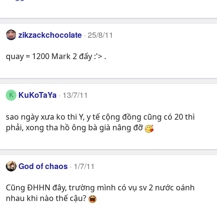
zikzackchocolate
25/8/11
quay = 1200 Mark 2 đấy :'> .
KuKoTaYa
13/7/11
K
sao ngày xưa ko thi Y, y tế cộng đồng cũng có 20 thì
phải, xong tha hồ ông bà già nâng đỡ
God of chaos
1/7/11
Cũng ĐHHN đây, trường mình có vụ sv 2 nước oánh
nhau khi nào thế cậu?