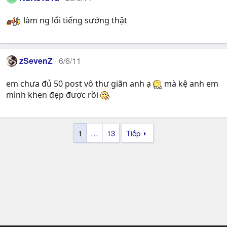
làm ng lổi tiếng sướng thật
zSevenZ
6/6/11
em chưa đủ 50 post vô thư giãn anh ạ
mà kệ anh em
mình khen đẹp được rồi
1
…
13
Tiếp