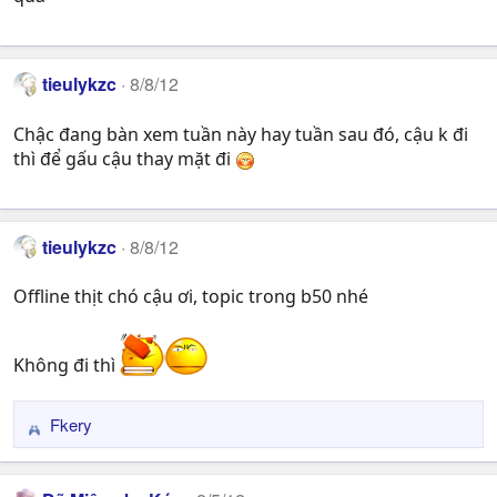
n
s
:
tieulykzc
8/8/12
Chậc đang bàn xem tuần này hay tuần sau đó, cậu k đi
thì để gấu cậu thay mặt đi
tieulykzc
8/8/12
Offline thịt chó cậu ơi, topic trong b50 nhé
Không đi thì
Fkery
R
e
a