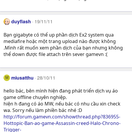
duyflash
19/11/11
Bạn gigabyte có thể up phần dịch Ex2 system qua
mediafire hoặc một trang upload nào được không
.Mình rất muốn xem phần dịch của bạn nhưng không
thể down được file attach trên sever gamevn :(
miusatthu
28/10/11
M
hello bác, bên mình hiện đang phát triển dịch vụ áo
game offline chuyên nghiệp.
hiện h đang có áo MW, nếu bác có nhu cầu xin check
wa. Sorry nếu làm phiền bác nhé :D
http://forum.gamevn.com/showthread.php?836955-
Hottopic-Ban-ao-game-Assassin-creed-Halo-Chrono-
Trigger-