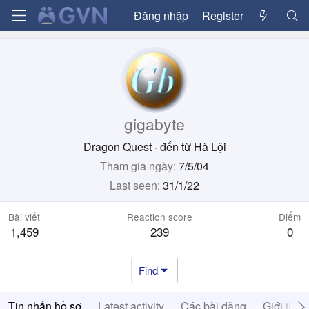
Đăng nhập
Register
gigabyte
Dragon Quest
·
đến từ
Hà Lội
Tham gia ngày
7/5/04
Last seen
31/1/22
Bài viết
Reaction score
Điểm
1,459
239
0
Find
Tin nhắn hồ sơ
Latest activity
Các bài đăng
Giới thiệ