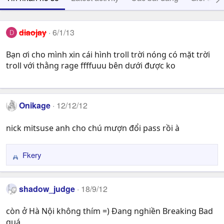
diaojay
6/1/13
D
Bạn ơi cho mình xin cái hình troll trời nóng có mặt trời
troll với thằng rage ffffuuu bên dưới được ko
Onikage
12/12/12
nick mitsuse anh cho chú mượn đổi pass rồi à
Fkery
R
e
a
shadow_judge
18/9/12
c
t
còn ở Hà Nội không thím =) Đang nghiền Breaking Bad
i
quá
o