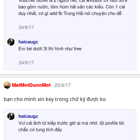
bao gồm nước, tôm hùm hải sản các kiểu. Còn 1 cái
duy nhất, có gì add fb Trung Hải nói chuyện cho dễ
24/8/17
haicaugc
Em bé dưới 3t thì hình như free
24/8/17
MatMotDuocMot
25/4/17
bạn cho mình xin key trong chữ ký được ko
haicaugc
Vcl cái ảnh từ kiếp trước giờ ai mà nhớ, lội profile tôi
chắc có tung tích đấy