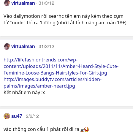
virtualman
31/3/12
Vào dailymotion rồi searhc tên em này kèm theo cụm
từ "nude" thì ra 1 đống (nhớ tắt tính năng an toàn 18+)
virtualman
31/3/12
http://lifefashiontrends.com/wp-
content/uploads/2011/11/Amber-Heard-Style-Cute-
Feminine-Loose-Bangs-Hairstyles-For-Girls.jpg
http://images.buddytv.com/articles/hidden-
palms/images/amber-heard.jpg
Kết nhất em này :x
su47
2/2/12
vào thông con cẩu 1 phát rồi đi ra