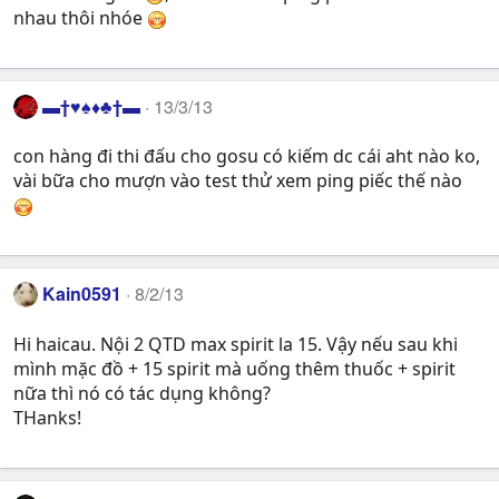
nhau thôi nhóe
▬†♥♠♦♣†▬
13/3/13
con hàng đi thi đấu cho gosu có kiếm dc cái aht nào ko,
vài bữa cho mượn vào test thử xem ping piếc thế nào
Kain0591
8/2/13
Hi haicau. Nội 2 QTD max spirit la 15. Vậy nếu sau khi
mình mặc đồ + 15 spirit mà uống thêm thuốc + spirit
nữa thì nó có tác dụng không?
THanks!