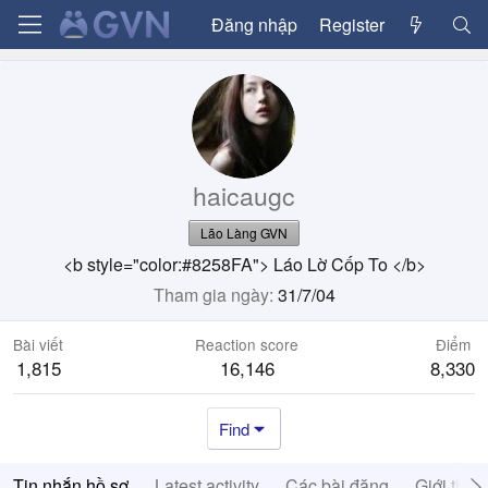
Đăng nhập
Register
haicaugc
Lão Làng GVN
<b style="color:#8258FA"> Láo Lờ Cốp To </b>
Tham gia ngày
31/7/04
Bài viết
Reaction score
Điểm
1,815
16,146
8,330
Find
Tin nhắn hồ sơ
Latest activity
Các bài đăng
Giới thiệ