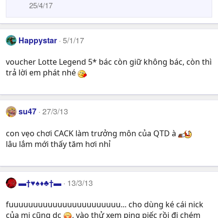
25/4/17
Happystar
5/1/17
voucher Lotte Legend 5* bác còn giữ không bác, còn thì
trả lời em phát nhé
su47
27/3/13
con vẹo chơi CACK làm trưởng môn của QTD à
lâu lắm mới thấy tăm hơi nhỉ
▬†♥♠♦♣†▬
13/3/13
fuuuuuuuuuuuuuuuuuuuuuuu... cho dùng ké cái nick
của mi cũng dc
, vào thử xem ping piếc rồi đi chém