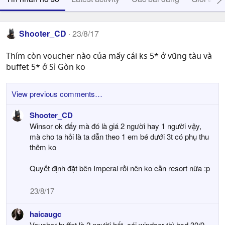
Shooter_CD
23/8/17
Thím còn voucher nào của mấy cái ks 5* ở vũng tàu và
buffet 5* ở Sì Gòn ko
View previous comments…
Shooter_CD
Winsor ok đấy mà đó là giá 2 người hay 1 người vậy,
mà cho ta hỏi là ta dẫn theo 1 em bé dưới 3t có phụ thu
thêm ko
Quyết định đặt bên Imperal rồi nên ko cần resort nữa :p
23/8/17
haicaugc
Voucher buffet là 2 người hết, cái windsor thì hsd 30/9