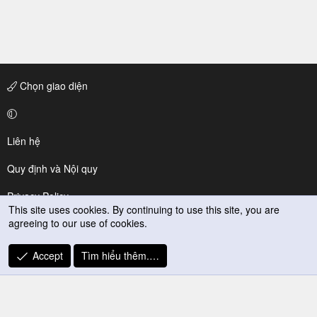
Chọn giao diện
Liên hệ
Quy định và Nội quy
Privacy Policy
This site uses cookies. By continuing to use this site, you are
agreeing to our use of cookies.
Trợ giúp
R
Accept
Tìm hiểu thêm.…
S
S