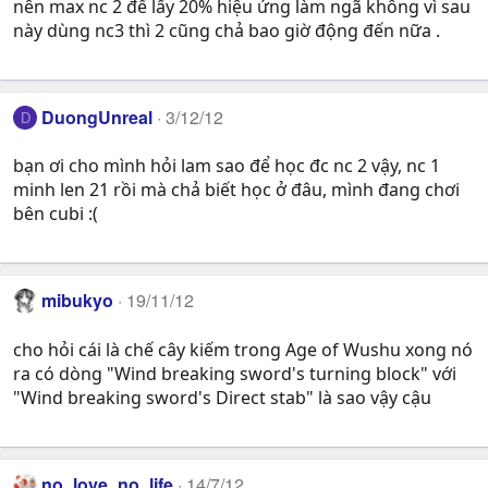
nên max nc 2 để lấy 20% hiệu ứng làm ngã không vì sau
này dùng nc3 thì 2 cũng chả bao giờ động đến nữa .
DuongUnreal
3/12/12
D
bạn ơi cho mình hỏi lam sao để học đc nc 2 vậy, nc 1
minh len 21 rồi mà chả biết học ở đâu, mình đang chơi
bên cubi :(
mibukyo
19/11/12
cho hỏi cái là chế cây kiếm trong Age of Wushu xong nó
ra có dòng "Wind breaking sword's turning block" với
"Wind breaking sword's Direct stab" là sao vậy cậu
no_love_no_life
14/7/12