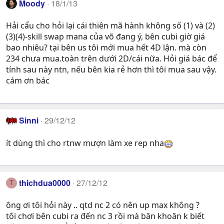
Moody
18/1/13
Hải cẩu cho hỏi lại cái thiên mã hành không số (1) và (2)
(3)(4)-skill swap mana của võ đang ý, bên cubi giờ giá
bao nhiêu? tại bên us tôi mới mua hết 4D lận. mà còn
234 chưa mua.toàn trên dưới 2D/cái nữa. Hỏi giá bác để
tính sau này ntn, nếu bên kia rẻ hơn thì tôi mua sau vậy.
cám ơn bác
Sinni
29/12/12
ít dùng thì cho rtnw mượn làm xe rep nha
thichdua0000
27/12/12
T
ông ơi tôi hỏi này .. qtd nc 2 có nên up max không ?
tôi chơi bên cubi ra đến nc 3 rồi mà băn khoăn k biết